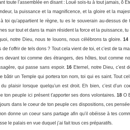
nt toute l'assemblée en disant : Loué sois-tu à tout jamais, ô Ete
ndeur, la puissance et la magnificence, et la gloire et la majest
t à toi qu'appartient le règne, tu es le souverain au-dessus de t
nes sur tout et dans ta main résident la force et la puissance, tu
uoi, notre Dieu, nous te louons, nous célébrons ta gloire.
14
de t'offrir de tels dons ? Tout cela vient de toi, et c'est de 
devant toi comme des étrangers, des hôtes, tout comme nos a
agère, qui passe sans espoir.
16
Eternel, notre Dieu, c'est 
 bâtir un Temple qui portera ton nom, toi qui es saint. Tout cela
du plaisir lorsque quelqu'un est droit. Eh bien, c'est d'un co
oie ton peuple ici présent t'apporter ses dons volontaires.
18
O E
jours dans le coeur de ton peuple ces dispositions, ces pensée
mon donne un coeur sans partage afin qu'il obéisse à tes comm
isse le palais en vue duquel j'ai fait tous ces préparatifs.