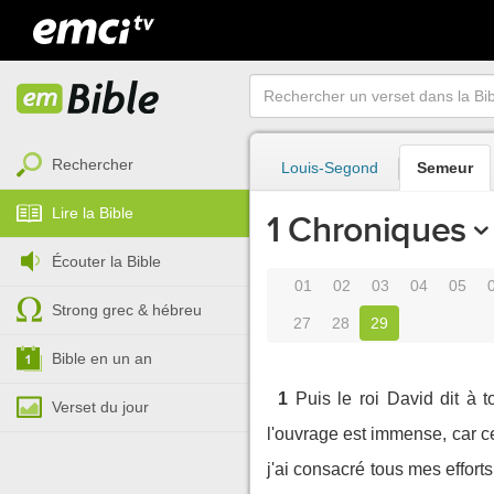
Rechercher
Louis-Segond
Semeur
Lire la Bible
1 Chroniques
Écouter la Bible
01
02
03
04
05
Strong grec & hébreu
27
28
29
Bible en un an
1
Puis le roi David dit à 
Verset du jour
l'ouvrage est immense, car ce
j'ai consacré tous mes efforts