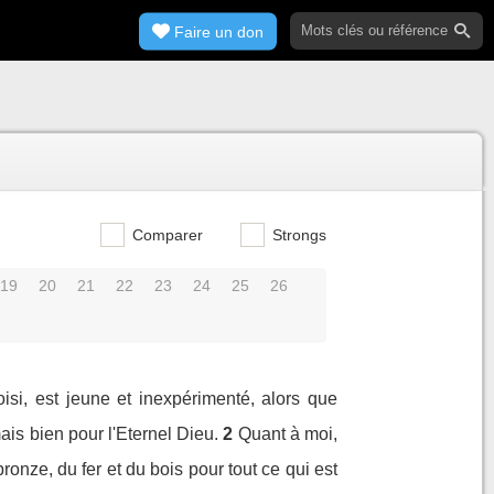
Faire un don
Comparer
Strongs
19
20
21
22
23
24
25
26
isi, est jeune et inexpérimenté, alors que
ais bien pour l'Eternel Dieu.
2
Quant à moi,
ronze, du fer et du bois pour tout ce qui est