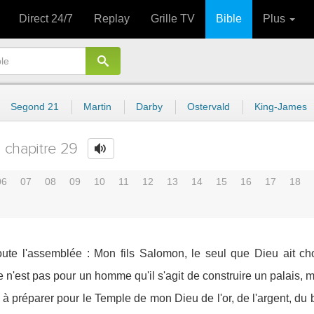
Direct 24/7
Replay
Grille TV
Bible
Plus
Segond 21
Martin
Darby
Ostervald
King-James
chapitre 29
06
07
08
09
10
11
12
13
14
15
16
17
18
toute l'assemblée : Mon fils Salomon, le seul que Dieu ait cho
 n'est pas pour un homme qu'il s'agit de construire un palais, m
 à préparer pour le Temple de mon Dieu de l'or, de l'argent, du b