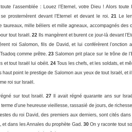
toute l'assemblée : Louez l'Eternel, votre Dieu ! Alors toute
t se prosternèrent devant l'Eternel et devant le roi.
21
Le len
le taureaux, mille béliers et mille agneaux, accompagnés des off
ur tout Israël.
22
Ils mangèrent et burent ce jour-là devant l'
èrent roi Salomon, fils de David, et lui conférèrent l'onction 
on Tsadoq comme prêtre.
23
Salomon prit place sur le trône de l
et tout Israël lui obéit.
24
Tous les chefs, et les soldats, et m
s haut point le prestige de Salomon aux yeux de tout Israël, et i
e roi sur Israël.
 régné sur tout Israël.
27
Il avait régné quarante ans sur Isra
u terme d'une heureuse vieillesse, rassasié de jours, de richesse
 gestes du roi David, des premiers aux derniers, sont cités da
 et dans les Annales du prophète Gad.
30
On y raconte tout so