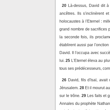
20
Là-dessus, David dit à 
ancêtres. Ils s'inclinèrent e
holocaustes à l'Eternel : mil
grand nombre de sacrifices po
la seconde fois, ils proclam
établirent aussi par l'oncti
David. Il l'occupa avec succès 
lui.
25
L'Eternel éleva au plu
tous ses prédécesseurs, comm
26
David, fils d'Isaï, avait
Jérusalem.
28
Et il mourut a
sur le trône.
29
Les faits et
Annales du prophète Nathan,