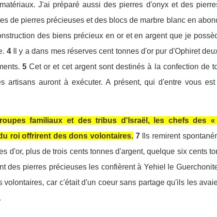
matériaux. J'ai préparé aussi des pierres d'onyx et des pierre
rtes de pierres précieuses et des blocs de marbre blanc en abo
nstruction des biens précieux en or et en argent que je possè
e.
4
Il y a dans mes réserves cent tonnes d'or pur d'Ophiret deu
ments.
5
Cet or et cet argent sont destinés à la confection de to
es artisans auront à exécuter. A présent, qui d'entre vous es
oupes familiaux et des tribus d'Israël, les chefs des «
u roi offrirent des dons volontaires.
7
Ils remirent spontané
ces d'or, plus de trois cents tonnes d'argent, quelque six cents t
 des pierres précieuses les confièrent à Yehiel le Guerchonite 
volontaires, car c'était d'un coeur sans partage qu'ils les avaie
.