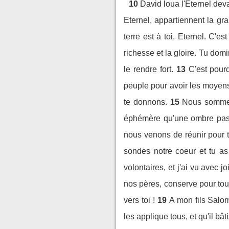
10
David loua l'Eternel deva
Eternel, appartiennent la gra
terre est à toi, Eternel. C'es
richesse et la gloire. Tu domi
le rendre fort.
13
C'est pourq
peuple pour avoir les moyens 
te donnons.
15
Nous sommes 
éphémère qu'une ombre pass
nous venons de réunir pour te
sondes notre coeur et tu as 
volontaires, et j'ai vu avec j
nos pères, conserve pour tou
vers toi !
19
A mon fils Salo
les applique tous, et qu'il bât