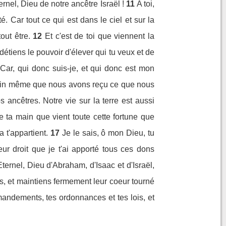
rnel, Dieu de notre ancêtre Israël !
11
A toi,
é. Car tout ce qui est dans le ciel et sur la
out être.
12
Et c'est de toi que viennent la
 détiens le pouvoir d'élever qui tu veux et de
Car, qui donc suis-je, et qui donc est mon
ta main même que nous avons reçu ce que nous
ncêtres. Notre vie sur la terre est aussi
de ta main que vient toute cette fortune que
 t'appartient.
17
Je le sais, ô mon Dieu, tu
eur droit que je t'ai apporté tous ces dons
ternel, Dieu d'Abraham, d'Isaac et d'Israël,
s, et maintiens fermement leur coeur tourné
andements, tes ordonnances et tes lois, et