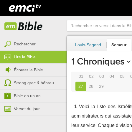
Rechercher
Louis-Segond
Semeur
Lire la Bible
1 Chroniques
Écouter la Bible
01
02
03
04
05
Strong grec & hébreu
27
28
29
Bible en un an
1
Voici la liste des Israé
Verset du jour
administrateurs qui assistaie
leur service. Chaque divisi