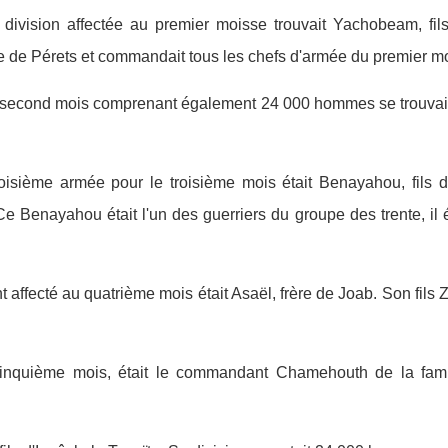
 division affectée au premier moisse trouvait Yachobeam, fil
gnée de Pérets et commandait tous les chefs d'armée du premier m
du second mois comprenant également 24 000 hommes se trouvait D
isième armée pour le troisième mois était Benayahou, fils d
Ce Benayahou était l'un des guerriers du groupe des trente, il 
ffecté au quatrième mois était Asaël, frère de Joab. Son fils 
inquième mois, était le commandant Chamehouth de la famil