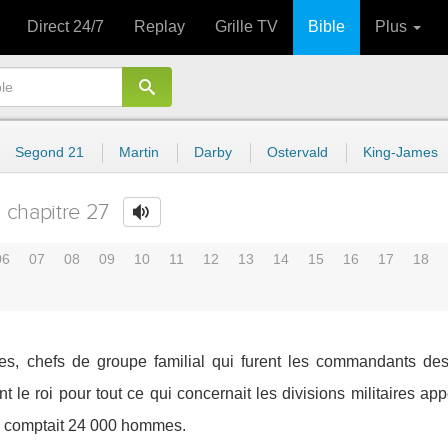
Direct 24/7
Replay
Grille TV
Bible
Plus
Segond 21
Martin
Darby
Ostervald
King-James
chapitre 27
06
07
08
09
10
11
12
13
14
15
16
17
18
lites, chefs de groupe familial qui furent les commandants de
nt le roi pour tout ce qui concernait les divisions militaires 
on comptait 24 000 hommes.