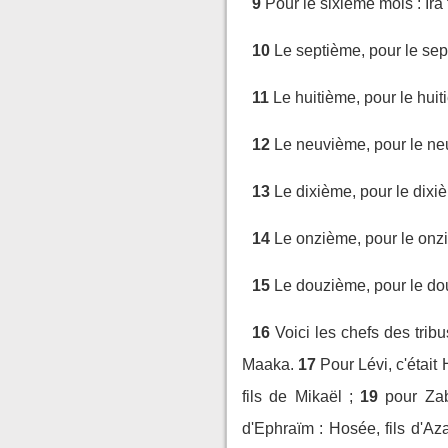
9
Pour le sixième mois : Ira
10
Le septième, pour le se
11
Le huitième, pour le hui
12
Le neuvième, pour le ne
13
Le dixième, pour le dixi
14
Le onzième, pour le onz
15
Le douzième, pour le do
16
Voici les chefs des tribu
Maaka.
17
Pour Lévi, c'était
fils de Mikaël ;
19
pour Zab
d'Ephraïm : Hosée, fils d'Az