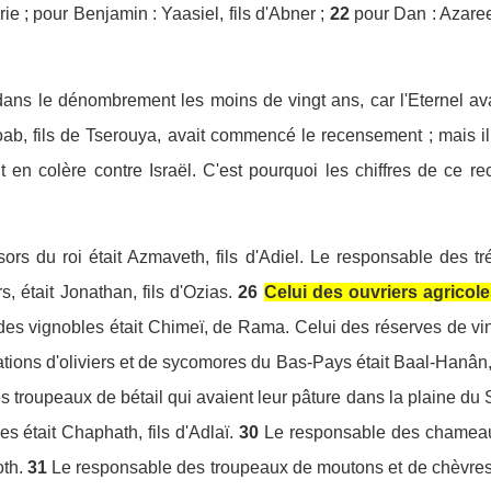
ie ; pour Benjamin : Yaasiel, fils d'Abner ;
22
pour Dan : Azaree
ans le dénombrement les moins de vingt ans, car l'Eternel av
ab, fils de Tserouya, avait commencé le recensement ; mais il
t en colère contre Israël. C'est pourquoi les chiffres de ce 
ors du roi était Azmaveth, fils d'Adiel. Le responsable des 
rs, était Jonathan, fils d'Ozias.
26
Celui des ouvriers agricoles 
es vignobles était Chimeï, de Rama. Celui des réserves de vi
tions d'oliviers et de sycomores du Bas-Pays était Baal-Hanân, 
 troupeaux de bétail qui avaient leur pâture dans la plaine du Sa
es était Chaphath, fils d'Adlaï.
30
Le responsable des chameaux 
th.
31
Le responsable des troupeaux de moutons et de chèvres ét