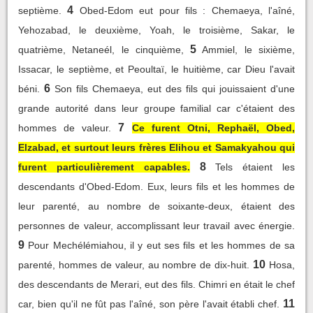
4
septième.
Obed-Edom eut pour fils : Chemaeya, l'aîné,
Yehozabad, le deuxième, Yoah, le troisième, Sakar, le
5
quatrième, Netaneél, le cinquième,
Ammiel, le sixième,
Issacar, le septième, et Peoultaï, le huitième, car Dieu l'avait
6
béni.
Son fils Chemaeya, eut des fils qui jouissaient d'une
grande autorité dans leur groupe familial car c'étaient des
7
hommes de valeur.
Ce furent Otni, Rephaël, Obed,
Elzabad, et surtout leurs frères Elihou et Samakyahou qui
8
furent particulièrement capables.
Tels étaient les
descendants d'Obed-Edom. Eux, leurs fils et les hommes de
leur parenté, au nombre de soixante-deux, étaient des
personnes de valeur, accomplissant leur travail avec énergie.
9
Pour Mechélémiahou, il y eut ses fils et les hommes de sa
10
parenté, hommes de valeur, au nombre de dix-huit.
Hosa,
des descendants de Merari, eut des fils. Chimri en était le chef
11
car, bien qu'il ne fût pas l'aîné, son père l'avait établi chef.