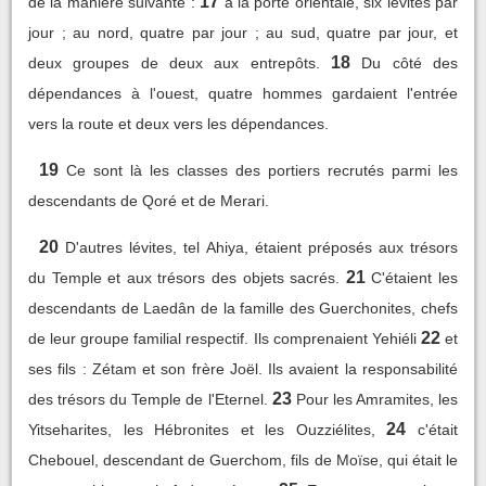
17
de la manière suivante :
à la porte orientale, six lévites par
jour ; au nord, quatre par jour ; au sud, quatre par jour, et
18
deux groupes de deux aux entrepôts.
Du côté des
dépendances à l'ouest, quatre hommes gardaient l'entrée
vers la route et deux vers les dépendances.
19
Ce sont là les classes des portiers recrutés parmi les
descendants de Qoré et de Merari.
20
D'autres lévites, tel Ahiya, étaient préposés aux trésors
21
du Temple et aux trésors des objets sacrés.
C'étaient les
descendants de Laedân de la famille des Guerchonites, chefs
22
de leur groupe familial respectif. Ils comprenaient Yehiéli
et
ses fils : Zétam et son frère Joël. Ils avaient la responsabilité
23
des trésors du Temple de l'Eternel.
Pour les Amramites, les
24
Yitseharites, les Hébronites et les Ouzziélites,
c'était
Chebouel, descendant de Guerchom, fils de Moïse, qui était le