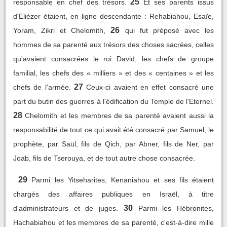
25
responsable en chef des trésors.
Et ses parents issus
d'Eliézer étaient, en ligne descendante : Rehabiahou, Esaïe,
26
Yoram, Zikri et Chelomith,
qui fut préposé avec les
hommes de sa parenté aux trésors des choses sacrées, celles
qu'avaient consacrées le roi David, les chefs de groupe
familial, les chefs des « milliers » et des « centaines » et les
27
chefs de l'armée.
Ceux-ci avaient en effet consacré une
part du butin des guerres à l'édification du Temple de l'Eternel.
28
Chelomith et les membres de sa parenté avaient aussi la
responsabilité de tout ce qui avait été consacré par Samuel, le
prophète, par Saül, fils de Qich, par Abner, fils de Ner, par
Joab, fils de Tserouya, et de tout autre chose consacrée.
29
Parmi les Yitseharites, Kenaniahou et ses fils étaient
chargés des affaires publiques en Israël, à titre
30
d'administrateurs et de juges.
Parmi les Hébronites,
Hachabiahou et les membres de sa parenté, c'est-à-dire mille