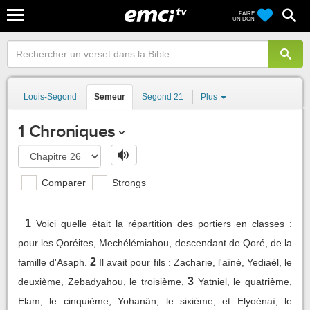
FAIRE
UN DON
Louis-Segond
Semeur
Segond 21
Plus
1 Chroniques
Comparer
Strongs
1
Voici quelle était la répartition des portiers en classes :
pour les Qoréites, Mechélémiahou, descendant de Qoré, de la
2
famille d'Asaph.
Il avait pour fils : Zacharie, l'aîné, Yediaël, le
3
deuxième, Zebadyahou, le troisième,
Yatniel, le quatrième,
Elam, le cinquième, Yohanân, le sixième, et Elyoénaï, le