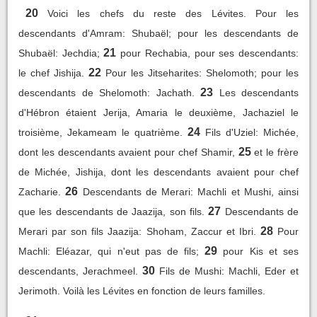
20
Voici les chefs du reste des Lévites. Pour les
descendants d'Amram: Shubaël; pour les descendants de
21
Shubaël: Jechdia;
pour Rechabia, pour ses descendants:
22
le chef Jishija.
Pour les Jitseharites: Shelomoth; pour les
23
descendants de Shelomoth: Jachath.
Les descendants
d'Hébron étaient Jerija, Amaria le deuxième, Jachaziel le
24
troisième, Jekameam le quatrième.
Fils d'Uziel: Michée,
25
dont les descendants avaient pour chef Shamir,
et le frère
de Michée, Jishija, dont les descendants avaient pour chef
26
Zacharie.
Descendants de Merari: Machli et Mushi, ainsi
27
que les descendants de Jaazija, son fils.
Descendants de
28
Merari par son fils Jaazija: Shoham, Zaccur et Ibri.
Pour
29
Machli: Eléazar, qui n'eut pas de fils;
pour Kis et ses
30
descendants, Jerachmeel.
Fils de Mushi: Machli, Eder et
Jerimoth. Voilà les Lévites en fonction de leurs familles.