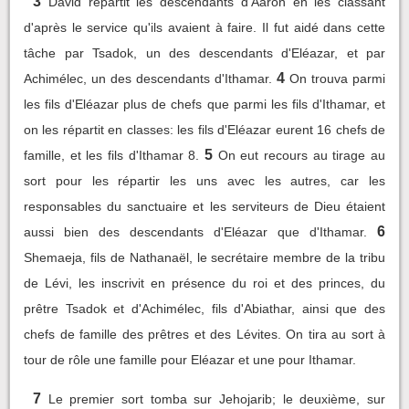
3
David répartit les descendants d'Aaron en les classant
d'après le service qu'ils avaient à faire. Il fut aidé dans cette
tâche par Tsadok, un des descendants d'Eléazar, et par
4
Achimélec, un des descendants d'Ithamar.
On trouva parmi
les fils d'Eléazar plus de chefs que parmi les fils d'Ithamar, et
on les répartit en classes: les fils d'Eléazar eurent 16 chefs de
5
famille, et les fils d'Ithamar 8.
On eut recours au tirage au
sort pour les répartir les uns avec les autres, car les
responsables du sanctuaire et les serviteurs de Dieu étaient
6
aussi bien des descendants d'Eléazar que d'Ithamar.
Shemaeja, fils de Nathanaël, le secrétaire membre de la tribu
de Lévi, les inscrivit en présence du roi et des princes, du
prêtre Tsadok et d'Achimélec, fils d'Abiathar, ainsi que des
chefs de famille des prêtres et des Lévites. On tira au sort à
tour de rôle une famille pour Eléazar et une pour Ithamar.
7
Le premier sort tomba sur Jehojarib; le deuxième, sur