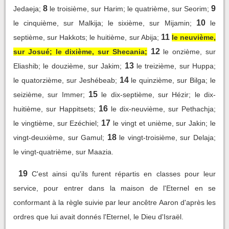
8
9
Jedaeja;
le troisième, sur Harim; le quatrième, sur Seorim;
10
le cinquième, sur Malkija; le sixième, sur Mijamin;
le
11
septième, sur Hakkots; le huitième, sur Abija;
le neuvième,
12
sur Josué; le dixième, sur Shecania;
le onzième, sur
13
Eliashib; le douzième, sur Jakim;
le treizième, sur Huppa;
14
le quatorzième, sur Jeshébeab;
le quinzième, sur Bilga; le
15
seizième, sur Immer;
le dix-septième, sur Hézir; le dix-
16
huitième, sur Happitsets;
le dix-neuvième, sur Pethachja;
17
le vingtième, sur Ezéchiel;
le vingt et unième, sur Jakin; le
18
vingt-deuxième, sur Gamul;
le vingt-troisième, sur Delaja;
le vingt-quatrième, sur Maazia.
19
C'est ainsi qu'ils furent répartis en classes pour leur
service, pour entrer dans la maison de l'Eternel en se
conformant à la règle suivie par leur ancêtre Aaron d'après les
ordres que lui avait donnés l'Eternel, le Dieu d'Israël.