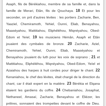
Asaph, fils de Bérékiahou, membre de sa famille et, dans la
18
famille de Merari, Etân, fils de Qouchaya.
Et pour les
seconder, on prit d'autres lévites : les portiers Zacharie, Ben,
Yaaziel, Chemiramoth, Yehiel, Ounni, Eliab, Benayahou,
Maaséyahou, Mattitiahou, Eliphéléhou, Miqnéyahou, Obed-
19
Edom et Yeïel,
les musiciens Hémân, Asaph et Etân
20
jouaient des cymbales de bronze.
Zacharie, Aziel,
Chemiramoth, Yehiel, Ounni, Eliab, Maaséyahou et
21
Benayahou jouaient du luth pour les voix de soprano ;
et
Mattitiahou, Eliphéléhou, Miqnéyahou, Obed-Edom, Yeïel et
22
Azaiahou des harpes à huit cordes pour diriger le chant.
Kenaniahou, le chef des lévites, était chargé de la direction du
23
chant, car il était expert en la matière.
Bérékia et Elqana
24
étaient les gardiens du coffre.
Chebaniahou, Josaphat,
Nethaneel, Amasaï, Zacharie, Benayahou et Eliézer, les
prêtres, sonnaient des trompettes devant le coffre de Dieu.