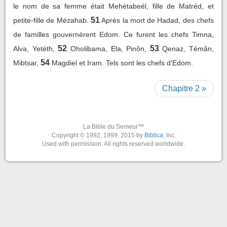
le nom de sa femme était Mehétabeél, fille de Matréd, et
51
petite-fille de Mézahab.
Après la mort de Hadad, des chefs
de familles gouvernèrent Edom. Ce furent les chefs Timna,
52
53
Alva, Yetéth,
Oholibama, Ela, Pinôn,
Qenaz, Témân,
54
Mibtsar,
Magdiel et Iram. Tels sont les chefs d'Edom.
Chapitre 2 »
La Bible du Semeur™
Copyright © 1992, 1999, 2015 by
Biblica
, Inc.
Used with permission. All rights reserved worldwide.