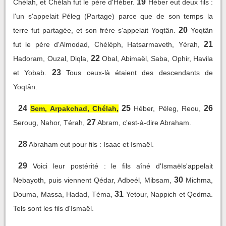
19
Chélah, et Chélah fut le père d'Héber.
Héber eut deux fils :
l'un s'appelait Péleg (Partage) parce que de son temps la
20
terre fut partagée, et son frère s'appelait Yoqtân.
Yoqtân
21
fut le père d'Almodad, Chéléph, Hatsarmaveth, Yérah,
22
Hadoram, Ouzal, Diqla,
Obal, Abimaël, Saba, Ophir, Havila
23
et Yobab.
Tous ceux-là étaient des descendants de
Yoqtân.
24
25
26
Sem, Arpakchad, Chélah,
Héber, Péleg, Reou,
27
Seroug, Nahor, Térah,
Abram, c'est-à-dire Abraham.
28
Abraham eut pour fils : Isaac et Ismaël.
29
Voici leur postérité : le fils aîné d'Ismaëls'appelait
30
Nebayoth, puis viennent Qédar, Adbeél, Mibsam,
Michma,
31
Douma, Massa, Hadad, Téma,
Yetour, Nappich et Qedma.
Tels sont les fils d'Ismaël.