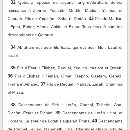
32
Qetoura, épouse de second rang d'Abraham, donna
naissance à Zimrân, Yoqchân, Medân, Madian, Yichbaq et
33
Chouah. Fils de Yoqchân : Saba et Dedân.
Fils de Madian
: Epha, Epher, Hénok, Abida et Eldaa. Tous ceux-là sont les
descendants de Qetoura.
34
Abraham eut pour fils Isaac qui eut pour fils : Esaü et
Israël.
35
Fils d'Esaü : Eliphaz, Reouel, Yeouch, Yaelam et Qorah.
36
Fils d'Eliphaz : Témân, Omar, Tsepho, Gaetam, Qenaz,
37
Timna et Amalec.
Fils de Reouel : Nahath, Zérah, Chamma
et Mizza.
38
Descendants de Séir : Lotân, Chobal, Tsibeôn, Ana,
39
Dichôn, Etser et Dichân.
Descendants de Lotân : Hori et
40
Homam. La soeur de Lotân s'appelait Timna.
Descendants
de Chobal : Alvân, Manahath, Ebal, Chephoet Onam. Fils de