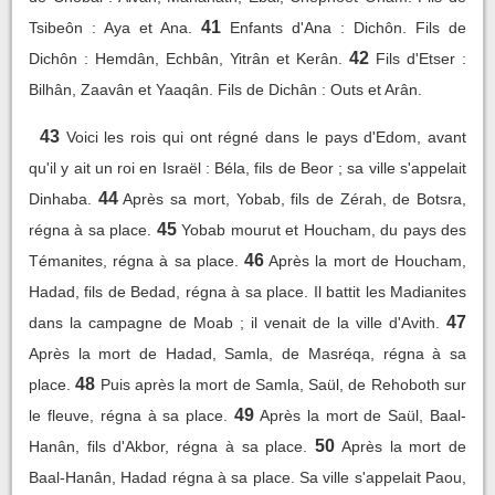
41
Tsibeôn : Aya et Ana.
Enfants d'Ana : Dichôn. Fils de
42
Dichôn : Hemdân, Echbân, Yitrân et Kerân.
Fils d'Etser :
Bilhân, Zaavân et Yaaqân. Fils de Dichân : Outs et Arân.
43
Voici les rois qui ont régné dans le pays d'Edom, avant
qu'il y ait un roi en Israël : Béla, fils de Beor ; sa ville s'appelait
44
Dinhaba.
Après sa mort, Yobab, fils de Zérah, de Botsra,
45
régna à sa place.
Yobab mourut et Houcham, du pays des
46
Témanites, régna à sa place.
Après la mort de Houcham,
Hadad, fils de Bedad, régna à sa place. Il battit les Madianites
47
dans la campagne de Moab ; il venait de la ville d'Avith.
Après la mort de Hadad, Samla, de Masréqa, régna à sa
48
place.
Puis après la mort de Samla, Saül, de Rehoboth sur
49
le fleuve, régna à sa place.
Après la mort de Saül, Baal-
50
Hanân, fils d'Akbor, régna à sa place.
Après la mort de
Baal-Hanân, Hadad régna à sa place. Sa ville s'appelait Paou,