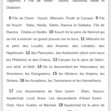
7
Togarma.
Fils de Yavân : Elicha, Tarchicha, Kittim et
Dodanim.
8
9
Fils de Cham : Kouch, Mitsraïm, Pouth et Canaan.
Fils
de Kouch : Seba, Havila, Sabta, Raema et Sabteka. Fils de
10
Raema : Cheba et Dedân.
Kouch fut le père de Nimrod qui
11
se mit à exercer un grand pouvoir sur la terre.
Mitsraïm fut
le père des Loudim, des Anamim, des Lehabim, des
12
Naphtouim,
des Patrousim, des Kaslouhim (dont sont issus
13
les Philistins) et des Crétois.
Canaan fut le père de Sidon,
14
son aîné, et Heth.
De lui descendent les Yebousiens, les
15
Amoréens, les Guirgasiens,
les Héviens, les Arqiens, les
16
Siniens,
les Arvadiens, les Tsemariens et les Hamathiens.
17
Les descendants de Sem furent : Elam, Assour,
Arpakchad, Loud, Aram. Les descendants d'Aram furent :
18
Outs, Houl, Guéter, et Méchek.
Arpakchad fut le père de