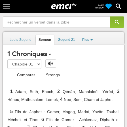
FAIRE
UN DON
Louis-Segond
Semeur
Segond 21
Plus
1 Chroniques
Comparer
Strongs
1
2
3
Adam, Seth, Enoch,
Qénân, Mahalaleél, Yéréd,
4
Hénoc, Mathusalem, Lémek,
Noé, Sem, Cham et Japhet.
5
Fils de Japhet : Gomer, Magog, Madaï, Yavân, Toubal,
6
Méchek et Tiras.
Fils de Gomer : Achkenaz, Diphath et