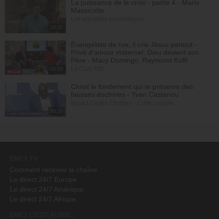
La puissance de la croix - partie 4 - Mario
Massicotte
35. Le livre des Actes des Apôtres (épisode 35)
Les actualités prophétiques
Ayyad Zarif
25:45
28:30
Évangéliste de rue, il crie Jésus partout -
Privé d'amour maternel, Dieu devient son
Père - Macy Domingo, Raymond Koffi
Le Club 700
28:38
Christ le fondement qui te préserve des
fausses doctrines - Yvan Castanou
Impact Centre Chrétien - Culte complet
80:26
EMCI TV
Comment recevoir la chaîne
Le direct 24/7 Europe
Le direct 24/7 Amérique
Le direct 24/7 Afrique
EMCI C'EST AUSSI...