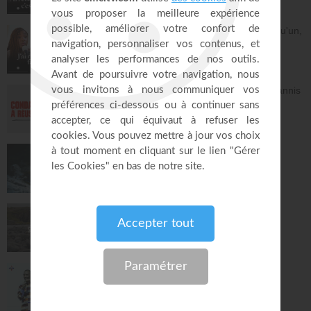
43:53
20. Le livre des Actes des Apôtres (épisode 20)
Dieu m'a révélé quelque chose sur quelqu'un,
Ayyad Zarif
dois-je en parler ?
27:47
À table avec Annabelle
41:37
21. Le livre des Actes des Apôtres (épisode 21)
Ayyad Zarif
26:28
Avec Dieu, tu es condamné à réussir - Yannis
Gautier
22. Le livre des Actes des Apôtres (épisode 22)
Face à Face
Ayyad Zarif
27:29
32:17
23. Le livre des Actes des Apôtres (épisode 23)
Dieu de paix - Gordon Zamor
Ayyad Zarif
Instrumental - Atmosphère de prière
23:30
28:36
24. Le livre des Actes des Apôtres (épisode 24)
Ayyad Zarif
23:23
Saint, saint, saint - Gordon Zamor
Instrumental - Atmosphère de prière
25. Le livre des Actes des Apôtres (épisode 25)
Ayyad Zarif
28:31
28:10
Le "GPS" de je suis - Chris Ndikumana
26. Le livre des Actes des Apôtres (épisode 26)
Kanguka
Ayyad Zarif
25:20
59:51