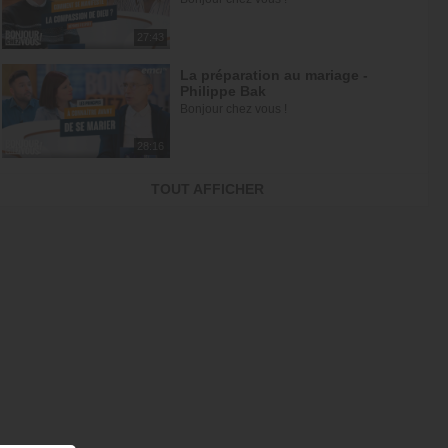
27:43
La préparation au mariage -
Philippe Bak
Bonjour chez vous !
28:16
Être simple, c'est compliqué… !
TOUT AFFICHER
À table avec Annabelle
43:38
Griller les étapes : la plus grande
perte de temps
À table avec Annabelle
43:53
Dieu m'a révélé quelque chose
sur quelqu'un, dois-je en parler ?
À table avec Annabelle