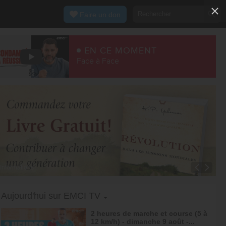
Faire un don
EN CE MOMENT
Face à Face
Informations
Toggle Dropdown
Aujourd'hui sur EMCI TV
2 heures de marche et course (5 à
12 km/h) - dimanche 9 août -...