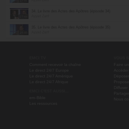
27:01
34. Le livre des Actes des Apôtres (épisode 34)
Ayyad Zarif
27:44
35. Le livre des Actes des Apôtres (épisode 35)
Ayyad Zarif
25:45
EMCI TV
VOUS S
Comment recevoir la chaîne
Faire u
Le direct 24/7 Europe
Accéder 
Le direct 24/7 Amérique
Déposer
Le direct 24/7 Afrique
Propose
Diffuse
EMCI C'EST AUSSI...
Partage
em-Bible
Nous co
Les ressources