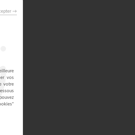
41:37
Avec Dieu, tu es condamné à
réussir - Yannis Gautier
Face à Face
32:17
Dieu de paix - Gordon Zamor
Instrumental - Atmosphère de prière
28:36
Saint, saint, saint - Gordon Zamor
Instrumental - Atmosphère de prière
28:31
Le "GPS" de je suis - Chris
Ndikumana
Kanguka