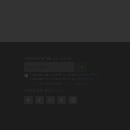
PROGRAMME DU JOUR
OK
J'accepte de recevoir vos e-mails et confirme
avoir pris connaissance de la
Politique de
confidentialité
et des
mentions légales
RÉSEAUX SOCIAUX