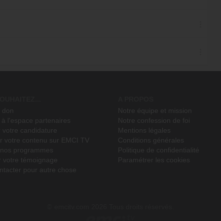
OUHAITEZ...
A PROPOS
n don
Notre équipe et mission
à l'espace partenaires
Notre confession de foi
 votre candidature
Mentions légales
r votre contenu sur EMCI TV
Conditions générales
r nos programmes
Politique de confidentialité
r votre témoignage
Paramétrer les cookies
ntacter pour autre chose
emcitv.com
2026 Tous droits réservés.
©