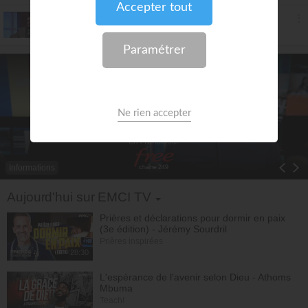
35. Le livre des Actes des Apôtres (épisode 35)
Ayyad Zarif
25:45
Informations
Toggle Dropdown
Aujourd'hui sur EMCI TV
Prières et déclarations pour dormir en paix
(3e édition) - Jérémy Sourdril
Prières inspirées
28:30
L'espérance de l'avenir selon Dieu - Athoms
Mbuma
Teach!