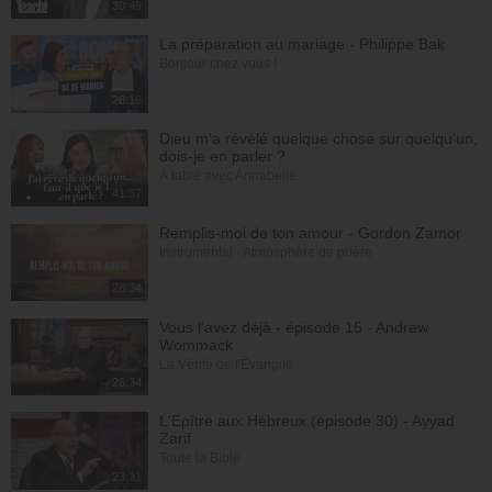
30:49
La préparation au mariage - Philippe Bak
Bonjour chez vous !
28:16
Dieu m'a révélé quelque chose sur quelqu'un,
dois-je en parler ?
À table avec Annabelle
41:37
Remplis-moi de ton amour - Gordon Zamor
Instrumental - Atmosphère de prière
28:34
Vous l'avez déjà - épisode 15 - Andrew
Wommack
La Vérité de l'Évangile
26:34
L'Epître aux Hébreux (épisode 30) - Ayyad
Zarif
Toute la Bible
23:31