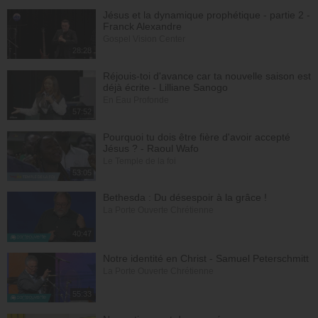
Jésus et la dynamique prophétique - partie 2 -
Franck Alexandre
Gospel Vision Center
28:28
Réjouis-toi d'avance car ta nouvelle saison est
déjà écrite - Lilliane Sanogo
En Eau Profonde
57:52
Pourquoi tu dois être fière d'avoir accepté
Jésus ? - Raoul Wafo
Le Temple de la foi
53:05
Bethesda : Du désespoir à la grâce !
La Porte Ouverte Chrétienne
40:47
Notre identité en Christ - Samuel Peterschmitt
La Porte Ouverte Chrétienne
55:33