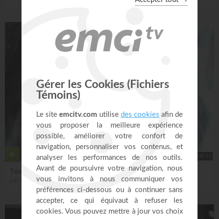
Accueilli à l'église Nouvelle Vie en Juin 2007, il quitte, sous
la bénédiction de Nouvelle Vie, en Août 2008, pour ce
joindre avec l'église Sans Frontière, à St-Hubert, au
Québec. Philippe vit intensément sa passion d'inspirer et
accompagner les leaders pour faire une différence dans les
églises et les cités de la francophonie.
Marié avec Isabelle, ils ont six enfants de leur union et
quatre petits enfants.
1:08:13
Témoignage de Philippe Joret
par Philippe Joret