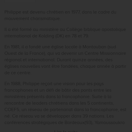
Philippe est devenu chrétien en 1977, dans le cadre du
mouvement charismatique.
Il a été formé au ministère au Collège biblique apostolique
international de Kolding (DK) en 78 et 79.
En 1981, il a fondé une église locale à Montauban (sud
Ouest de la France), qui va devenir un Centre Missionnaire
régional et international. Durant quinze années, des
églises nouvelles vont être fondées, chaque année à partir
de ce centre.
En 1988, Philippe reçoit une vision pour les pays
francophones et un défi de bâtir des ponts entre les
ministères présents dans la francophonie. Suite à la
rencontre de leaders chrétiens dans les 5 continents,
COEF5, un réseau de partenariat dans la francophonie, est
né. Ce réseau va se développer dans 39 nations. Les
conférences stratégiques de Bordeaux(93), Yamoussoukro
(95), Ougadougou (98), Montpellier 2000 ont ouvert des