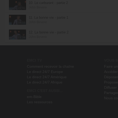
10. Le carburant - partie 2
John Bevere
23:33
11. La bonne vie - partie 1
John Bevere
16:53
12. La bonne vie - partie 2
John Bevere
21:39
EMCI TV
VOUS S
Comment recevoir la chaîne
Faire u
Le direct 24/7 Europe
Accéder 
Le direct 24/7 Amérique
Déposer
Le direct 24/7 Afrique
Propose
Diffuse
EMCI C'EST AUSSI...
Partage
em-Bible
Nous co
Les ressources