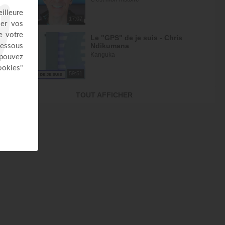
17:07
Le "GPS" de je suis - Chris
Ndikumana
Kanguka
59:51
Dieu peut racheter tes erreurs -
TOUT AFFICHER
Audrey Mack
ZONE RAPHA
27:52
Ce que l'esprit dit aux églises -
Partie 4 - Mario Massicotte
Pain de vie
28:31
Le changement est nécessaire -
partie 1 - Joyce Meyer
Vivre pleinement sa vie !