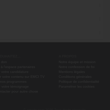
OUHAITEZ...
A PROPOS
n don
Notre équipe et mission
à l'espace partenaires
Notre confession de foi
 votre candidature
Mentions légales
r votre contenu sur EMCI TV
Conditions générales
r nos programmes
Politique de confidentialité
r votre témoignage
Paramétrer les cookies
ntacter pour autre chose
emcitv.com
2026 Tous droits réservés.
©