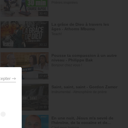
Prières inspirées
30:40
La grâce de Dieu à travers les
âges - Athoms Mbuma
Teach!
30:12
Pousse ta compassion à un autre
niveau - Philippe Bak
Bonjour chez vous !
27:43
Saint, saint, saint - Gordon Zamor
Instrumental - Atmosphère de prière
28:31
En une nuit, Jésus m'a sevré de
l'héroïne, de la cocaïne et de...
C'est mon histoire