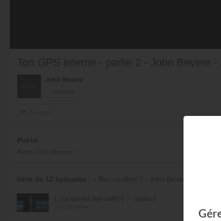
Ton GPS interne - partie 2 - John Bevere 
John Bevere
Horaires
Partager
Publié
Avec
John Bevere
Série de 12 épisodes :
« Bon ou divin ? - John Bevere »
1. Ce qui est bon suffit-il ? - partie 1
John Bevere
19:21