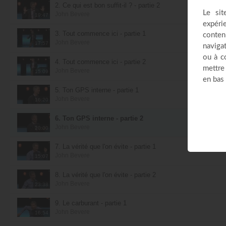
2. Ce qui est bon suffit-il ? - partie 2
John Bevere
19:47
3. Tout commence ici - partie 1
John Bevere
17:57
4. Tout commence ici - partie 2
John Bevere
15:09
5. Ton GPS interne - partie 1
John Bevere
16:20
6. Ton GPS interne - partie 2
John Bevere
20:00
7. La vérité que l'on évite - partie 1
John Bevere
15:07
8. La vérité que l'on évite - partie 2
John Bevere
23:38
9. Le carburant - partie 1
John Bevere
16:54