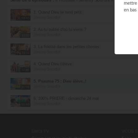
Avec
Jérémy Sourdril
1. Quand Dieu te rend petit
© Émission produite par EMCI TV
Jérémy Sourdril
32:45
2. As-tu oublié d'où tu viens ?
Jérémy Sourdril
33:02
3. La fidélité dans les petites choses
Jérémy Sourdril
33:11
4. Quand Dieu t'élève
Jérémy Sourdril
32:48
5. Psaume 75 : Dieu élève..!
Jérémy Sourdril
31:06
6. 100% PRIÈRE - dimanche 24 mai
Jérémy Sourdril
81:45
EMCI TV
VOUS S