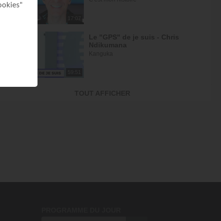
17:07
Le "GPS" de je suis - Chris
Ndikumana
Kanguka
59:51
Dieu peut racheter tes erreurs -
TOUT AFFICHER
Audrey Mack
ZONE RAPHA
27:52
Ce que l'esprit dit aux églises -
Partie 4 - Mario Massicotte
Pain de vie
28:31
Le changement est nécessaire -
partie 1 - Joyce Meyer
PROGRAMME DU JOUR
Vivre pleinement sa vie !