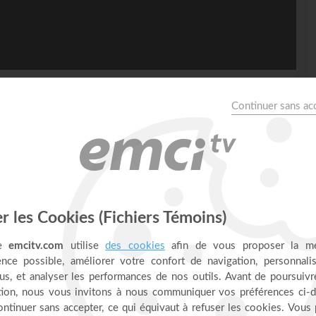
es - Jérémy Sourdril
r verset. Une invitation à déposer l'orgueil, à s'abaisser devant
ir cette assurance : Dieu ne détruira pas le roseau qui flanche, ni
US