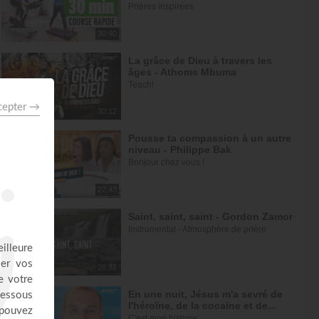
Prières inspirées
30:40
La grâce de Dieu à travers les
âges - Athoms Mbuma
Teach!
30:12
Pousse ta compassion à un autre
niveau - Philippe Bak
Bonjour chez vous !
27:43
Saint, saint, saint - Gordon Zamor
Instrumental - Atmosphère de prière
28:31
En une nuit, Jésus m'a sevré de
l'héroïne, de la cocaïne et de...
C'est mon histoire