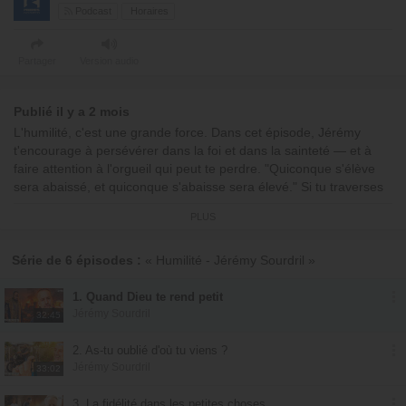
Podcast
Horaires
Partager
Version audio
Publié il y a 2 mois
L'humilité, c'est une grande force. Dans cet épisode, Jérémy
t'encourage à persévérer dans la foi et dans la sainteté — et à
faire attention à l'orgueil qui peut te perdre. "Quiconque s'élève
sera abaissé, et quiconque s'abaisse sera élevé." Si tu traverses
un abaissement aujourd'hui, c'est peut-être le Seigneur qui te dit :
PLUS
reviens à moi. Découvre à travers l'histoire de Saul comment Dieu
peut te rendre petit pour mieux t'élever. Laisse-le transformer ta
vie !
Série de 6 épisodes :
« Humilité - Jérémy Sourdril »
00:00:00 : Début de l'émission
1. Quand Dieu te rend petit
00:03:48 : Témoignage
Jérémy Sourdril
32:45
00:07:02 : Pensée du jour : "Je te rendrai petit"
00:16:39 : Chant
2. As-tu oublié d'où tu viens ?
00:18:32 : Prière
Jérémy Sourdril
33:02
00:21:58 : Encouragement
00:27:40 : Prière
3. La fidélité dans les petites choses