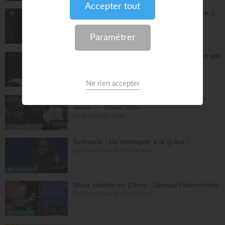
Jésus et la dynamique prophétique - partie 2 -
Franck Alexandre
Gospel Vision Center
28:28
Réjouis-toi d'avance car ta nouvelle saison est
déjà écrite - Lilliane Sanogo
En Eau Profonde
57:52
Pourquoi tu dois être fière d'avoir accepté
Jésus ? - Raoul Wafo
Le Temple de la foi
53:05
Bethesda : Du désespoir à la grâce !
La Porte Ouverte Chrétienne
40:47
Notre identité en Christ - Samuel Peterschmitt
La Porte Ouverte Chrétienne
55:33