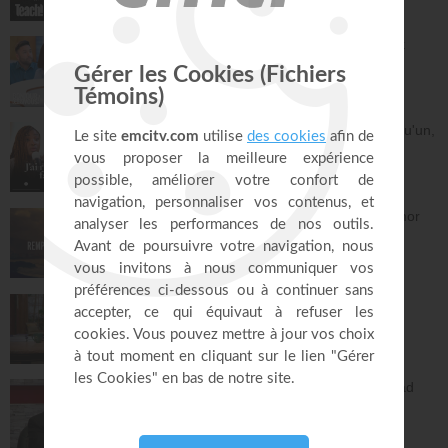
30:49
La préparation au mariage - Philippe Bak
Bonjour chez vous !
28:16
Dieu m'a révélé quelque chose sur quelqu'un,
dois-je en parler ?
À table avec Annabelle
41:37
Remplis-moi de ton amour - Gordon Zamor
Instrumental - Atmosphère de prière
28:34
Vous l'avez déjà - épisode 15 - Andrew
Wommack
La Vérité de l'Évangile
26:34
L'Epître aux Hébreux (épisode 30) - Ayyad
Zarif
Toute la Bible
23:31