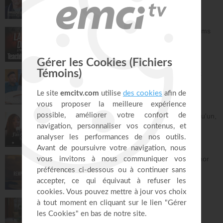
Prières inspirées
28:30
L'espérance de l'avenir selon Dieu - Athoms
Mbuma
Teach!
30:49
La préparation au mariage - Philippe Bak
Bonjour chez vous !
28:16
Dieu m'a révélé quelque chose sur quelqu'un,
dois-je en parler ?
À table avec Annabelle
41:37
Remplis-moi de ton amour - Gordon Zamor
Instrumental - Atmosphère de prière
28:34
Vous l'avez déjà - épisode 15 - Andrew
Wommack
La Vérité de l'Évangile