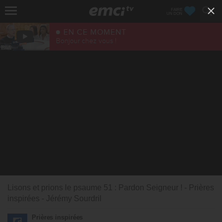
FAIRE
UN DON
EN CE MOMENT
Bonjour chez vous !
Lisons et prions le psaume 51 : Pardon Seigneur ! - Prières
inspirées - Jérémy Sourdril
Prières inspirées