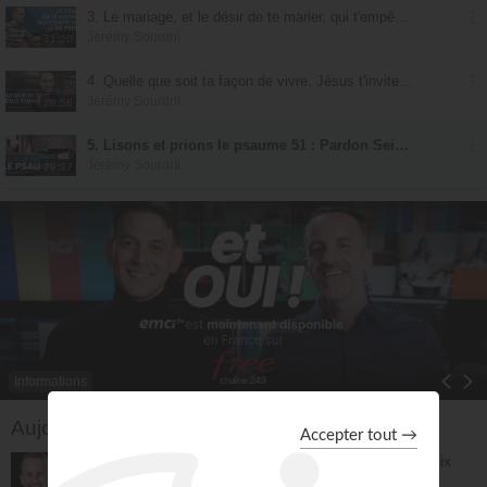
3. Le mariage, et le désir de te marier, qui t'empêche de prier
Jérémy Sourdril
31:20
4. Quelle que soit ta façon de vivre, Jésus t'invite à quelque chose de fort !
Jérémy Sourdril
28:56
5. Lisons et prions le psaume 51 : Pardon Seigneur !
Jérémy Sourdril
29:17
Informations
Toggle Dropdown
Aujourd'hui sur EMCI TV
Prières et déclarations pour dormir en paix
(3e édition) - Jérémy Sourdril