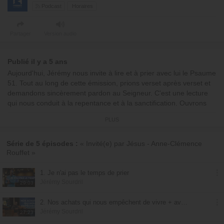
Podcast
Horaires
Partager
Version audio
Publié il y a 5 ans
Aujourd'hui, Jérémy nous invite à lire et à prier avec lui le Psaume
51. Tout au long de cette émission, prions verset après verset et
demandons sincèrement pardon au Seigneur. C'est une lecture
qui nous conduit à la repentance et à la sanctification. Ouvrons
notre coeur à la correction du Seigneur, disposons-nous et
PLUS
soyons prêts à reconnaître que nous avons péché et laissons le
Seigneur, à cause de Son amour, nous instruire, corriger notre
conduite...
Série de 5 épisodes :
« Invité(e) par Jésus - Anne-Clémence
Rouffet »
Avec
Jérémy Sourdril
© Émission produite par EMCI TV
1. Je n'ai pas le temps de prier
Jérémy Sourdril
29:03
2. Nos achats qui nous empêchent de vivre + avec Dieu
Jérémy Sourdril
27:23