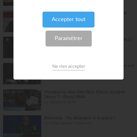
26:34
L'Epître aux Hébreux (épisode 30) - Ayyad
Zarif
Toute la Bible
23:31
Jésus et la dynamique prophétique - partie 2 -
Franck Alexandre
Gospel Vision Center
28:28
Réjouis-toi d'avance car ta nouvelle saison est
déjà écrite - Lilliane Sanogo
En Eau Profonde
57:52
Pourquoi tu dois être fière d'avoir accepté
Jésus ? - Raoul Wafo
Le Temple de la foi
53:05
Bethesda : Du désespoir à la grâce !
La Porte Ouverte Chrétienne
40:47