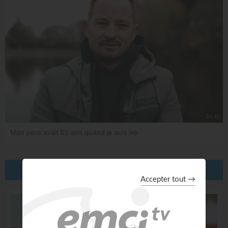
24:43
Mon père avait 61 ans quand je suis né
Plus de vidéos