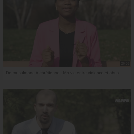
26:05
De musulmane à chrétienne : Ma vie entre violence et abus