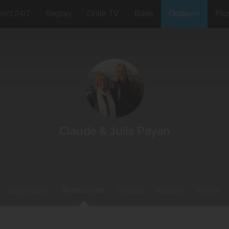
rect 24/7
Replay
Grille TV
Bible
Orateurs
Plu
Claude & Julia Payan
Ressources
Biographie
Vidéos
Audios
Textes