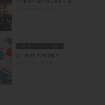
La dimension du plus que....
par Claude & Julia Payan
00:00
SÉRIE DE 2 ENSEIGNEMENTS
Ministère et éthique
par Claude & Julia Payan
2 textes