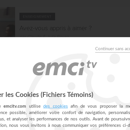
ENSEIGNEMENT
Avez-vous appris à aimer ?
par Claude & Julia Payan
00:00
ENSEIGNEMENT
Entrer dans une dimension supérieure
par Claude & Julia Payan
00:00