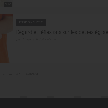
00:00
ENSEIGNEMENT
Regard et réflexions sur les petites églis
par Claude & Julia Payan
6
...
17
Suivant