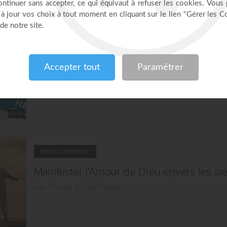
ENSEIGNEMENT
La mode des titres
par Claude & Julia Payan
00:00
ENSEIGNEMENT
Manifester l'Amour de Dieu envers les si
par Claude & Julia Payan