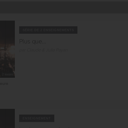
SÉRIE DE 2 ENSEIGNEMENTS
Plus que...
par Claude & Julia Payan
2 textes
ieure
ENSEIGNEMENT