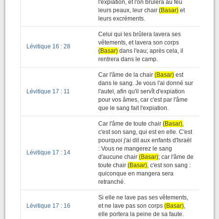
l'expiation, et l'on brûlera au feu
leurs peaux, leur chair
(Basar)
et
leurs excréments.
Celui qui les brûlera lavera ses
vêtements, et lavera son corps
Lévitique 16 : 28
(Basar)
dans l'eau; après cela, il
rentrera dans le camp.
Car l'âme de la chair
(Basar)
est
dans le sang. Je vous l'ai donné sur
Lévitique 17 : 11
l'autel, afin qu'il servît d'expiation
pour vos âmes, car c'est par l'âme
que le sang fait l'expiation.
Car l'âme de toute chair
(Basar)
,
c'est son sang, qui est en elle. C'est
pourquoi j'ai dit aux enfants d'Israël
: Vous ne mangerez le sang
Lévitique 17 : 14
d'aucune chair
(Basar)
; car l'âme de
toute chair
(Basar)
, c'est son sang :
quiconque en mangera sera
retranché.
Si elle ne lave pas ses vêtements,
Lévitique 17 : 16
et ne lave pas son corps
(Basar)
,
elle portera la peine de sa faute.