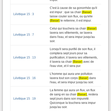
impur.
C'est à cause de sa gonorrhée qu'il
est impur : que sa chair
(Basar)
Lévitique 15 : 3
laisse couler son flux, ou qu'elle
(Basar)
le retienne, il est impur.
Celui qui touchera sa chair
(Basar)
lavera ses vêtements, se lavera
Lévitique 15 : 7
dans l'eau, et sera impur jusqu'au
soir.
Lorsqu'il sera purifié de son flux, il
comptera sept jours pour sa
Lévitique 15 : 13
purification; il lavera ses vêtements,
il lavera sa chair
(Basar)
avec de
l'eau vive, et il sera pur.
L'homme qui aura une pollution
Lévitique 15 : 16
lavera tout son corps
(Basar)
dans
l'eau, et sera impur jusqu'au soir.
La femme qui aura un flux, un flux
de sang en sa chair
(Basar)
, restera
Lévitique 15 : 19
sept jours dans son impureté.
Quiconque la touchera sera impur
jusqu'au soir.