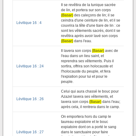
Il se revêtira de la tunique sacrée
de lin, et portera sur son corps
(Basar)
des caleçons de lin; il se
ceindra d'une ceinture de lin, et il se
Lévitique 16 : 4
couvrira la tête d'une tiare de lin : ce
sont les vêtements sacrés, dont il se
revêtira après avoir lavé son corps
(Basar)
dans l'eau.
Il lavera son corps
(Basar)
avec de
l'eau dans un lieu saint, et
reprendra ses vêtements. Puis il
Lévitique 16 : 24
sortira, offrira son holocauste et
l'holocauste du peuple, et fera
l'expiation pour lui et pour le
peuple.
Celui qui aura chassé le bouc pour
Azazel lavera ses vêtements, et
Lévitique 16 : 26
lavera son corps
(Basar)
dans l'eau;
après cela, il rentrera dans le camp.
On emportera hors du camp le
taureau expiatoire et le bouc
expiatoire dont on a porté le sang
Lévitique 16 : 27
dans le sanctuaire pour faire