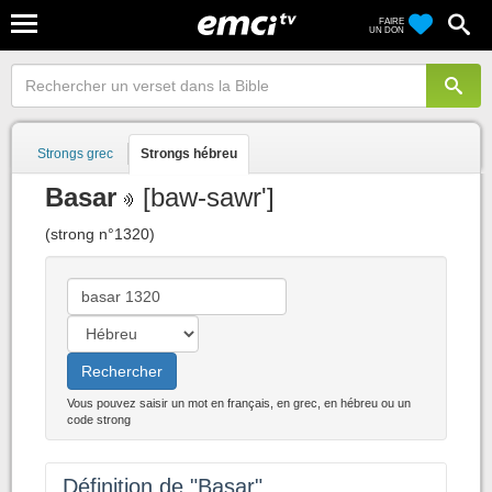
FAIRE
UN DON
Strongs grec
Strongs hébreu
Basar
[baw-sawr']
(strong n°1320)
Rechercher
Vous pouvez saisir un mot en français, en grec, en hébreu ou un
code strong
Définition de "Basar"