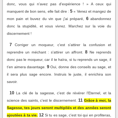
donc, vous qui n'avez pas d'expérience ! » A ceux qui
5
manquent de bon sens, elle fait dire :
« Venez et mangez de
6
mon pain et buvez du vin que j'ai préparé,
abandonnez
donc la stupidité, et vous vivrez. Marchez sur la voie du
discernement !
7
Corriger un moqueur, c'est s'attirer la confusion et
8
reprendre un méchant : s'attirer un affront.
Ne reprends
donc pas le moqueur, car il te haïra, si tu reprends un sage, il
9
t'en aimera davantage.
Oui, donne des conseils au sage, et
il sera plus sage encore. Instruis le juste, il enrichira son
savoir.
10
La clé de la sagesse, c'est de révérer l'Eternel, et la
11
science des saints, c'est le discernement.
Grâce à moi, la
Sagesse, tes jours seront multipliés et des années seront
12
ajoutées à ta vie.
Si tu es sage, c'est toi qui en profiteras,