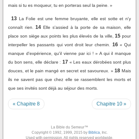
mais si tu es moqueur, tu en porteras seul la peine. »
13
La Folie est une femme bruyante, elle est sotte et n'y
14
connaît rien.
Elle s'assied à la porte de sa maison, elle
15
place son siège aux points les plus élevés de la ville,
pour
16
interpeller les passants qui vont droit leur chemin.
« Qui
manque d'expérience, qu'il vienne par ici ! » A qui il manque
17
du bon sens, elle déclare :
« Les eaux dérobées sont plus
18
douces, et le pain mangé en secret est savoureux. »
Mais
ils ne savent pas que chez elle se rassemblent les morts et
que ses invités sont déjà au séjour des morts.
« Chapitre 8
Chapitre 10 »
La Bible du Semeur™
Copyright © 1992, 1999, 2015 by
Biblica
, Inc.
Used with permission. All rights reserved worldwide.