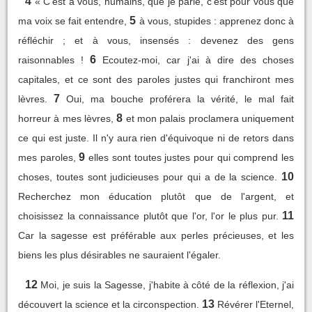
4
« C'est à vous, humains, que je parle, c'est pour vous que
5
ma voix se fait entendre,
à vous, stupides : apprenez donc à
réfléchir ; et à vous, insensés : devenez des gens
6
raisonnables !
Ecoutez-moi, car j'ai à dire des choses
capitales, et ce sont des paroles justes qui franchiront mes
7
lèvres.
Oui, ma bouche proférera la vérité, le mal fait
8
horreur à mes lèvres,
et mon palais proclamera uniquement
ce qui est juste. Il n'y aura rien d'équivoque ni de retors dans
9
mes paroles,
elles sont toutes justes pour qui comprend les
10
choses, toutes sont judicieuses pour qui a de la science.
Recherchez mon éducation plutôt que de l'argent, et
11
choisissez la connaissance plutôt que l'or, l'or le plus pur.
Car la sagesse est préférable aux perles précieuses, et les
biens les plus désirables ne sauraient l'égaler.
12
Moi, je suis la Sagesse, j'habite à côté de la réflexion, j'ai
13
découvert la science et la circonspection.
Révérer l'Eternel,