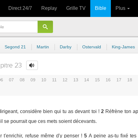
Direct 24/7
Replay
Grille TV
Bible
Plus
Segond 21
Martin
Darby
Ostervald
King-James
pitre 23
06
07
08
09
10
11
12
13
14
15
16
17
18
irigeant, considère bien qui tu as devant toi !
2
Réfrène ton app
 il se pourrait que ces mets soient décevants.
 t'enrichir, refuse même d'y penser !
5
A peine as-tu fixé tes