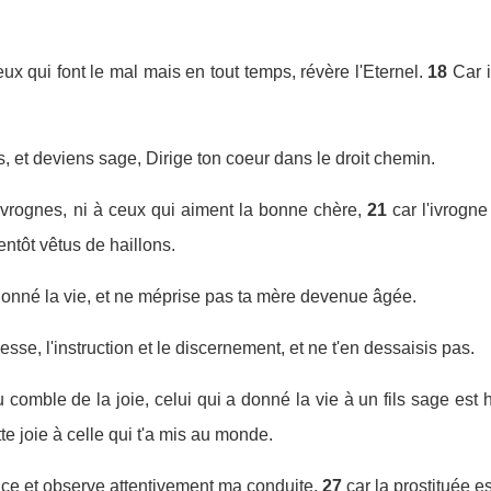
ux qui font le mal mais en tout temps, révère l'Eternel.
18
Car i
s, et deviens sage, Dirige ton coeur dans le droit chemin.
ivrognes, ni à ceux qui aiment la bonne chère,
21
car l'ivrogn
ntôt vêtus de haillons.
 donné la vie, et ne méprise pas ta mère devenue âgée.
esse, l'instruction et le discernement, et ne t'en dessaisis pas.
u comble de la joie, celui qui a donné la vie à un fils sage est 
tte joie à celle qui t'a mis au monde.
ance et observe attentivement ma conduite,
27
car la prostituée 