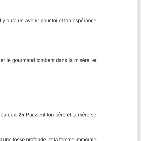
l y aura un avenir pour toi et ton espérance
e et le gourmand tombent dans la misère, et
heureux.
25
Puissent ton père et ta mère se
est une fosse profonde, et la femme immorale