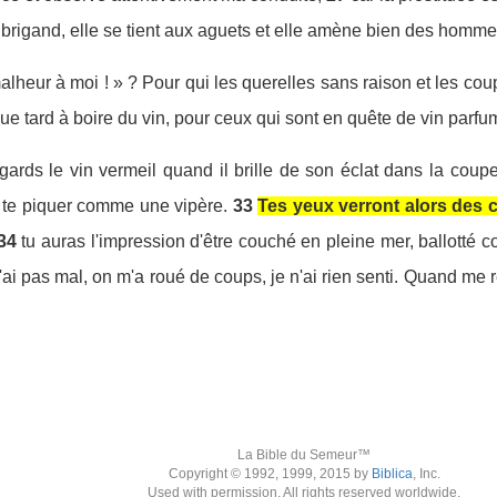
igand, elle se tient aux aguets et elle amène bien des hommes 
malheur à moi ! » ? Pour qui les querelles sans raison et les c
ue tard à boire du vin, pour ceux qui sont en quête de vin parfu
ards le vin vermeil quand il brille de son éclat dans la coupe
te piquer comme une vipère.
33
Tes yeux verront alors des 
34
tu auras l'impression d'être couché en pleine mer, ballotté
'ai pas mal, on m'a roué de coups, je n'ai rien senti. Quand me ré
La Bible du Semeur™
Copyright © 1992, 1999, 2015 by
Biblica
, Inc.
Used with permission. All rights reserved worldwide.