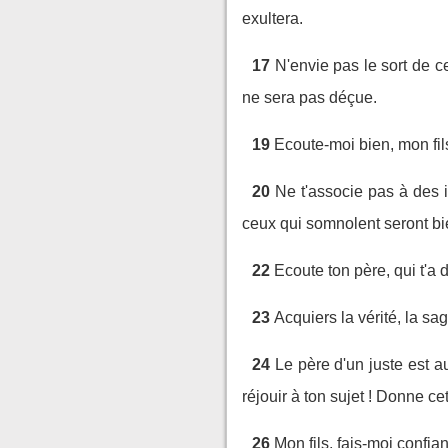
exultera.
17
N'envie pas le sort de ce
ne sera pas déçue.
19
Ecoute-moi bien, mon fil
20
Ne t'associe pas à des 
ceux qui somnolent seront bie
22
Ecoute ton père, qui t'a
23
Acquiers la vérité, la sag
24
Le père d'un juste est a
réjouir à ton sujet ! Donne ce
26
Mon fils, fais-moi confi