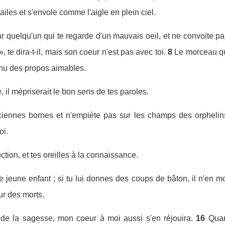
 ailes et s'envole comme l'aigle en plein ciel.
ar quelqu'un qui te regarde d'un mauvais oeil, et ne convoite pa
, te dira-t-il, mais son coeur n'est pas avec toi.
8
Le morceau que
enu des propos aimables.
 il mépriserait le bon sens de tes paroles.
iennes bornes et n'empiète pas sur les champs des orphelin
oi.
uction, et tes oreilles à la connaissance.
le jeune enfant ; si tu lui donnes des coups de bâton, il n'en m
ur des morts.
s de la sagesse, mon coeur à moi aussi s'en réjouira.
16
Quan