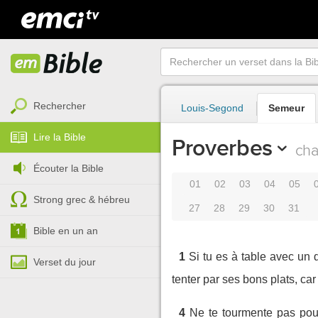
Rechercher
Louis-Segond
Semeur
Lire la Bible
Proverbes
cha
Écouter la Bible
01
02
03
04
05
Strong grec & hébreu
27
28
29
30
31
Bible en un an
1
Si tu es à table avec un d
Verset du jour
tenter par ses bons plats, car
4
Ne te tourmente pas pour