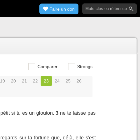
Faire un don
Comparer
Strongs
19
20
21
22
23
24
25
26
étit si tu es un glouton,
3
ne te laisse pas
 regards sur la fortune que, déjà, elle s'est