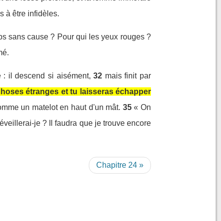
à être infidèles.
oups sans cause ? Pour qui les yeux rouges ?
mé.
 : il descend si aisément,
32
mais finit par
choses étranges et tu laisseras échapper
 comme un matelot en haut d'un mât.
35
« On
veillerai-je ? Il faudra que je trouve encore
Chapitre 24 »