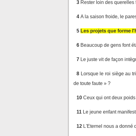
3
Rester loin des querelles 
4
A la saison froide, le par
5
Les projets que forme l
6
Beaucoup de gens font éta
7
Le juste vit de façon intèg
8
Lorsque le roi siège au tri
de toute faute » ?
10
Ceux qui ont deux poids d
11
Le jeune enfant manifeste 
12
L'Eternel nous a donné d