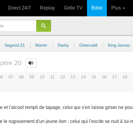
Direct 24/7
Replay
Grille TV
Bible
Plus
Segond 21
Martin
Darby
Ostervald
King-James
pitre 20
06
07
08
09
10
11
12
13
14
15
16
17
18
e et l'alcool rempli de tapage, celui qui s'en laisse griser ne pou
 le rugissement d'un jeune lion : celui qui l'excite se nuit à lui