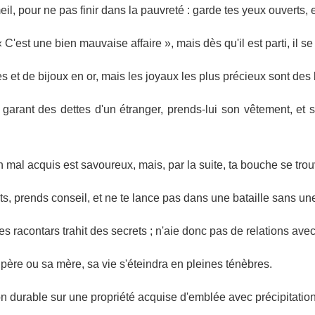
l, pour ne pas finir dans la pauvreté : garde tes yeux ouverts, e
« C'est une bien mauvaise affaire », mais dès qu'il est parti, il se 
les et de bijoux en or, mais les joyaux les plus précieux sont de
 garant des dettes d'un étranger, prends-lui son vêtement, et s
 mal acquis est savoureux, mais, par la suite, ta bouche se trou
ts, prends conseil, et ne te lance pas dans une bataille sans un
es racontars trahit des secrets ; n'aie donc pas de relations ave
père ou sa mère, sa vie s'éteindra en pleines ténèbres.
ion durable sur une propriété acquise d'emblée avec précipitation