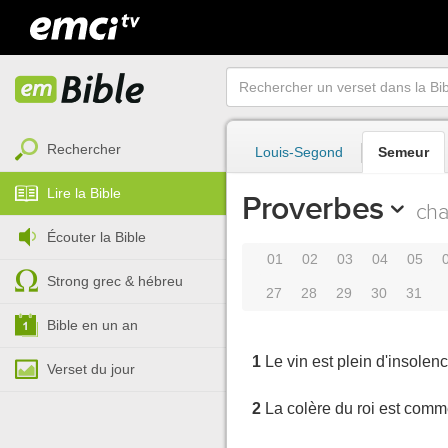
Rechercher
Louis-Segond
Semeur
Lire la Bible
Proverbes
cha
Écouter la Bible
01
02
03
04
05
Strong grec & hébreu
27
28
29
30
31
Bible en un an
1
Le vin est plein d'insolenc
Verset du jour
2
La colère du roi est comme