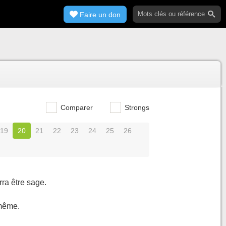
Faire un don
Comparer
Strongs
19
20
21
22
23
24
25
26
rra être sage.
-même.