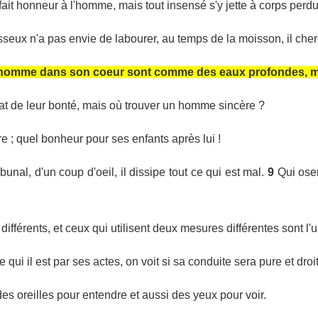
fait honneur à l'homme, mais tout insensé s'y jette à corps perdu
esseux n'a pas envie de labourer, au temps de la moisson, il cher
'homme dans son coeur sont comme des eaux profondes, mais
t de leur bonté, mais où trouver un homme sincère ?
re ; quel bonheur pour ses enfants après lui !
bunal, d'un coup d'oeil, il dissipe tout ce qui est mal.
9
Qui oser
ifférents, et ceux qui utilisent deux mesures différentes sont l'un
qui il est par ses actes, on voit si sa conduite sera pure et droi
es oreilles pour entendre et aussi des yeux pour voir.