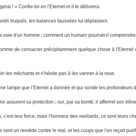
rai ! » Confie-toi en l'Eternel et il te délivrera.
poids truqués, les balances faussées lui déplaisent.
e la voie d'un homme ; comment un humain pourrait-il comprendre
homme de consacrer précipitamment quelque chose à l'Eternel et
in les méchants et n'hésite pas à les vanner à la roue.
une lampe que l'Eternel a donnée et qui sonde les profondeurs de
 roi assurent sa protection ; oui, par sa bonté, il affermit son trône
, c'est leur force, mais l'honneur des vieillards, ce sont leurs c
 sont un remède contre le mal, et les coups que l'on reçoit purifie