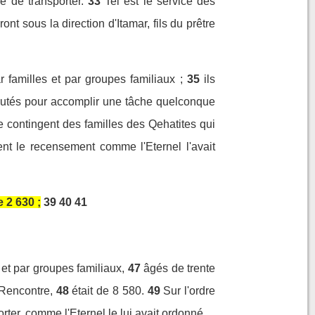
e de transporter.
33
Tel est le service des
ont sous la direction d'Itamar, fils du prêtre
 familles et par groupes familiaux ;
35
ils
rutés pour accomplir une tâche quelconque
le contingent des familles des Qehatites qui
ent le recensement comme l'Eternel l'avait
 2 630 ;
39
40
41
 et par groupes familiaux,
47
âgés de trente
 Rencontre,
48
était de 8 580.
49
Sur l'ordre
orter, comme l'Eternel le lui avait ordonné.