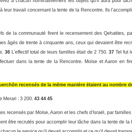
uerez à chacun nominativement les objets qu'il aura pour tâch
là leur travail concernant la tente de la Rencontre. Ils l'accomplir
fs de la communauté firent le recensement des Qehatites, par
s âgés de trente à cinquante ans, ceux qui devaient être rec
e.
36
L'effectif total de leurs familles était de 2 750.
37
Tel fut 
ffectuer dans la tente de la Rencontre. Moïse et Aaron en fir
erchôn recensés de la même manière étaient au nombre de
 Merari : 3 200.
43
44
45
tes recensés par Moïse, Aaron et les chefs d'Israël, par familles
ent être recrutés pour accomplir leur tâche dans la tente de la
chacun le service qu'il devait accomplir et ce qu'il devait transp