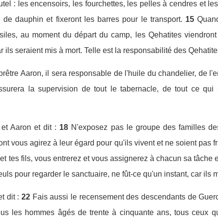
autel : les encensoirs, les fourchettes, les pelles à cendres et l
de dauphin et fixeront les barres pour le transport.
15
Quand 
siles, au moment du départ du camp, les Qehatites viendront p
r ils seraient mis à mort. Telle est la responsabilité des Qehatit
prêtre Aaron, il sera responsable de l'huile du chandelier, de l
 assurera la supervision de tout le tabernacle, de tout ce qu
et Aaron et dit :
18
N'exposez pas le groupe des familles des
ont vous agirez à leur égard pour qu'ils vivent et ne soient pas 
n et tes fils, vous entrerez et vous assignerez à chacun sa tâche e
euls pour regarder le sanctuaire, ne fût-ce qu'un instant, car ils 
 dit :
22
Fais aussi le recensement des descendants de Guerch
us les hommes âgés de trente à cinquante ans, tous ceux qui