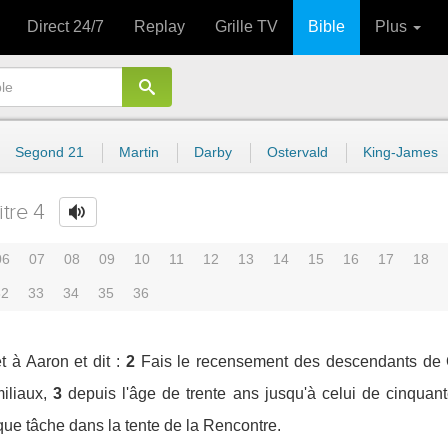
Direct 24/7
Replay
Grille TV
Bible
Plus
Segond 21
Martin
Darby
Ostervald
King-James
tre 4
06
07
08
09
10
11
12
13
14
15
16
17
18
32
33
34
35
36
t à Aaron et dit :
2
Fais le recensement des descendants de Qe
iliaux,
3
depuis l'âge de trente ans jusqu'à celui de cinquant
que tâche dans la tente de la Rencontre.