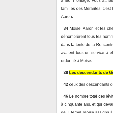
à leur montage. Vous attrib
familles des Merarites, c'est 
Aaron.
34
Moïse, Aaron et les che
dénombrèrent tous les homme
dans la tente de la Rencontr
avaient tous un service à e
ordonné à Moïse.
38
Les descendants de Gu
42
ceux des descendants de
46
Le nombre total des lévi
à cinquante ans, et qui devai
de l'Eternel, Moïse assigna à 