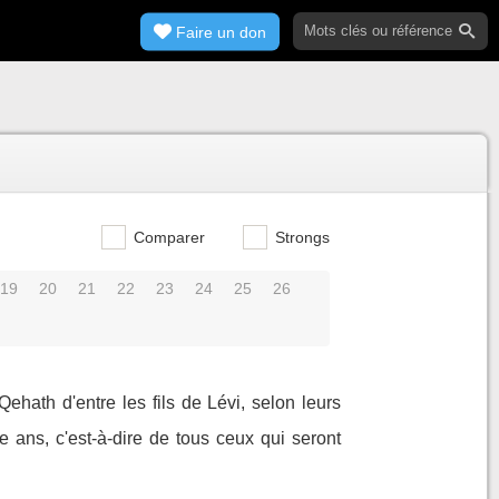
Faire un don
Comparer
Strongs
19
20
21
22
23
24
25
26
hath d'entre les fils de Lévi, selon leurs
e ans, c'est-à-dire de tous ceux qui seront