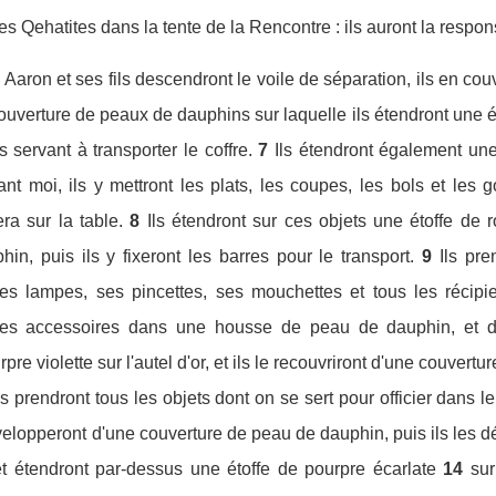
es Qehatites dans la tente de la Rencontre : ils auront la respons
aron et ses fils descendront le voile de séparation, ils en couvri
ouverture de peaux de dauphins sur laquelle ils étendront une éto
es servant à transporter le coffre.
7
Ils étendront également une 
t moi, ils y mettront les plats, les coupes, les bols et les 
era sur la table.
8
Ils étendront sur ces objets une étoffe de r
n, puis ils y fixeront les barres pour le transport.
9
Ils pre
ses lampes, ses pincettes, ses mouchettes et tous les récipi
ses accessoires dans une housse de peau de dauphin, et dé
re violette sur l'autel d'or, et ils le recouvriront d'une couvertu
ls prendront tous les objets dont on se sert pour officier dans le
nvelopperont d'une couverture de peau de dauphin, puis ils les 
et étendront par-dessus une étoffe de pourpre écarlate
14
sur