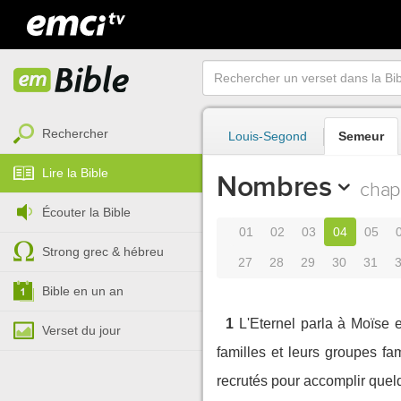
Rechercher
Louis-Segond
Semeur
Lire la Bible
Nombres
chapi
Écouter la Bible
01
02
03
04
05
Strong grec & hébreu
27
28
29
30
31
Bible en un an
1
L'Eternel parla à Moïse e
Verset du jour
familles et leurs groupes fam
recrutés pour accomplir quel