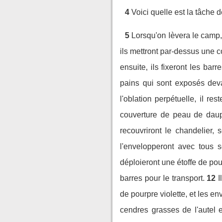
4
Voici quelle est la tâche d
5
Lorsqu'on lèvera le camp, A
ils mettront par-dessus une c
ensuite, ils fixeront les barr
pains qui sont exposés devan
l'oblation perpétuelle, il rest
couverture de peau de dauphi
recouvriront le chandelier, 
l'envelopperont avec tous 
déploieront une étoffe de pourp
barres pour le transport.
12
I
de pourpre violette, et les e
cendres grasses de l'autel 