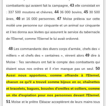
43
combattants qui avaient fait la campagne,
elle consistait en
44
45
: 337 500 moutons et chèvres,
36 000 bovins,
30 500
46
47
ânes,
et 16 000 personnes.
Moïse préleva sur cette
moitié une personne sur cinquante et un animal sur cinquante
et il les donna aux lévites qui assurent le service du tabernacle
de l'Eternel, comme l'Eternel le lui avait ordonné.
48
Les commandants des divers corps d'armée, chefs des «
49
milliers » et chefs des « centaines », vinrent alors
dire à
Moïse : Tes serviteurs ont fait le compte des combattants qui
50
étaient sous nos ordres et il n'en manque pas un seul.
Aussi nous apportons, comme offrande à l'Eternel,
chacun ce qu'il a trouvé comme bijoux en or, chaînettes
et bracelets, bagues, boucles d'oreilles et colliers, comme
un rite d'expiation pour nos personnes devant l'Eternel.
51
Moïse et le prêtre Eléazar acceptèrent de leurs mains tous