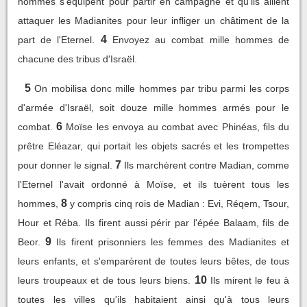
hommes s'équipent pour partir en campagne et qu'ils aillent
attaquer les Madianites pour leur infliger un châtiment de la
4
part de l'Eternel.
Envoyez au combat mille hommes de
chacune des tribus d'Israël.
5
On mobilisa donc mille hommes par tribu parmi les corps
d'armée d'Israël, soit douze mille hommes armés pour le
6
combat.
Moïse les envoya au combat avec Phinéas, fils du
prêtre Eléazar, qui portait les objets sacrés et les trompettes
7
pour donner le signal.
Ils marchèrent contre Madian, comme
l'Eternel l'avait ordonné à Moïse, et ils tuèrent tous les
8
hommes,
y compris cinq rois de Madian : Evi, Réqem, Tsour,
Hour et Réba. Ils firent aussi périr par l'épée Balaam, fils de
9
Beor.
Ils firent prisonniers les femmes des Madianites et
leurs enfants, et s'emparèrent de toutes leurs bêtes, de tous
10
leurs troupeaux et de tous leurs biens.
Ils mirent le feu à
toutes les villes qu'ils habitaient ainsi qu'à tous leurs