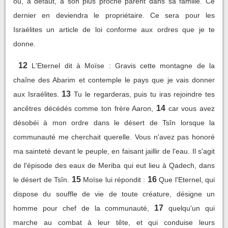
ou, à défaut, à son plus proche parent dans sa famille. Ce
dernier en deviendra le propriétaire. Ce sera pour les
Israélites un article de loi conforme aux ordres que je te
donne.
12
L'Eternel dit à Moïse : Gravis cette montagne de la
chaîne des Abarim et contemple le pays que je vais donner
13
aux Israélites.
Tu le regarderas, puis tu iras rejoindre tes
14
ancêtres décédés comme ton frère Aaron,
car vous avez
désobéi à mon ordre dans le désert de Tsîn lorsque la
communauté me cherchait querelle. Vous n'avez pas honoré
ma sainteté devant le peuple, en faisant jaillir de l'eau. Il s'agit
de l'épisode des eaux de Meriba qui eut lieu à Qadech, dans
15
16
le désert de Tsîn.
Moïse lui répondit :
Que l'Eternel, qui
dispose du souffle de vie de toute créature, désigne un
17
homme pour chef de la communauté,
quelqu'un qui
marche au combat à leur tête, et qui conduise leurs