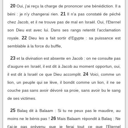
20
Oui, j'ai reçu la charge de prononcer une bénédiction. Il a
21
béni : je n'y changerai rien.
Il n'a pas constaté de péché
chez Jacob, et il ne trouve pas de mal en Israël. Oui, l'Eternel
son Dieu est avec lui. Dans ses rangs retentit l'acclamation
22
royale.
Dieu les a fait sortir d'Egypte : sa puissance est
semblable à la force du buffle,
23
et la divination est absente en Jacob : on ne consulte pas
d'augure en Israël, il est dit à Jacob au moment opportun, oui,
24
il est dit à Israël ce que Dieu accomplit.
Voici, comme un
lion, un peuple qui se lève, il bondit comme un lion, il ne se
couche pas sans avoir dévoré sa proie, sans avoir bu le sang
de ses victimes.
25
Balaq dit à Balaam : Si tu ne peux pas le maudire, au
26
moins ne le bénis pas !
Mais Balaam répondit à Balaq : Ne
t'ai-je pas prévenu que je ferai tout ce que l'Eternel