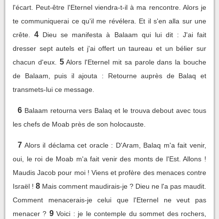
l'écart. Peut-être l'Eternel viendra-t-il à ma rencontre. Alors je
te communiquerai ce qu'il me révélera. Et il s'en alla sur une
4
crête.
Dieu se manifesta à Balaam qui lui dit : J'ai fait
dresser sept autels et j'ai offert un taureau et un bélier sur
5
chacun d'eux.
Alors l'Eternel mit sa parole dans la bouche
de Balaam, puis il ajouta : Retourne auprès de Balaq et
transmets-lui ce message.
6
Balaam retourna vers Balaq et le trouva debout avec tous
les chefs de Moab près de son holocauste.
7
Alors il déclama cet oracle : D'Aram, Balaq m'a fait venir,
oui, le roi de Moab m'a fait venir des monts de l'Est. Allons !
Maudis Jacob pour moi ! Viens et profère des menaces contre
8
Israël !
Mais comment maudirais-je ? Dieu ne l'a pas maudit.
Comment menacerais-je celui que l'Eternel ne veut pas
9
menacer ?
Voici : je le contemple du sommet des rochers,