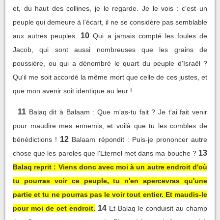
et, du haut des collines, je le regarde. Je le vois : c'est un
peuple qui demeure à l'écart, il ne se considère pas semblable
10
aux autres peuples.
Qui a jamais compté les foules de
Jacob, qui sont aussi nombreuses que les grains de
poussière, ou qui a dénombré le quart du peuple d'Israël ?
Qu'il me soit accordé la même mort que celle de ces justes, et
que mon avenir soit identique au leur !
11
Balaq dit à Balaam : Que m'as-tu fait ? Je t'ai fait venir
pour maudire mes ennemis, et voilà que tu les combles de
12
bénédictions !
Balaam répondit : Puis-je prononcer autre
13
chose que les paroles que l'Eternel met dans ma bouche ?
Balaq reprit : Viens donc avec moi à un autre endroit d'où
tu pourras voir ce peuple, tu n'en apercevras qu'une
partie et tu ne pourras pas le voir tout entier. Et maudis-le
14
pour moi de cet endroit.
Et Balaq le conduisit au champ