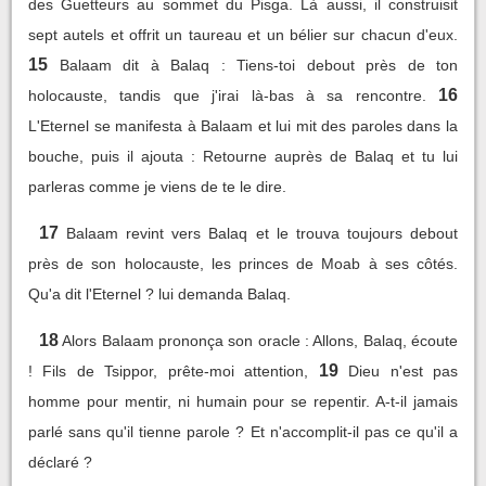
des Guetteurs au sommet du Pisga. Là aussi, il construisit
sept autels et offrit un taureau et un bélier sur chacun d'eux.
15
Balaam dit à Balaq : Tiens-toi debout près de ton
16
holocauste, tandis que j'irai là-bas à sa rencontre.
L'Eternel se manifesta à Balaam et lui mit des paroles dans la
bouche, puis il ajouta : Retourne auprès de Balaq et tu lui
parleras comme je viens de te le dire.
17
Balaam revint vers Balaq et le trouva toujours debout
près de son holocauste, les princes de Moab à ses côtés.
Qu'a dit l'Eternel ? lui demanda Balaq.
18
Alors Balaam prononça son oracle : Allons, Balaq, écoute
19
! Fils de Tsippor, prête-moi attention,
Dieu n'est pas
homme pour mentir, ni humain pour se repentir. A-t-il jamais
parlé sans qu'il tienne parole ? Et n'accomplit-il pas ce qu'il a
déclaré ?