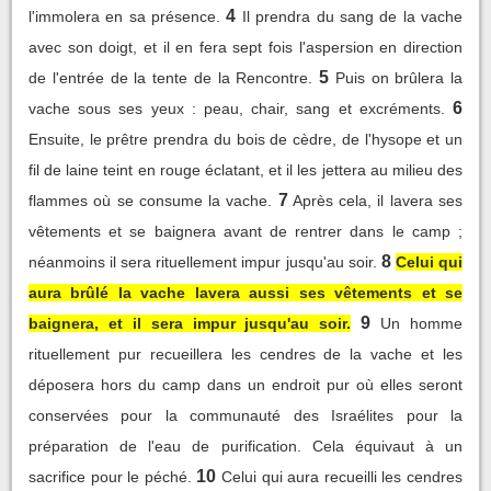
4
l'immolera en sa présence.
Il prendra du sang de la vache
avec son doigt, et il en fera sept fois l'aspersion en direction
5
de l'entrée de la tente de la Rencontre.
Puis on brûlera la
6
vache sous ses yeux : peau, chair, sang et excréments.
Ensuite, le prêtre prendra du bois de cèdre, de l'hysope et un
fil de laine teint en rouge éclatant, et il les jettera au milieu des
7
flammes où se consume la vache.
Après cela, il lavera ses
vêtements et se baignera avant de rentrer dans le camp ;
8
néanmoins il sera rituellement impur jusqu'au soir.
Celui qui
aura brûlé la vache lavera aussi ses vêtements et se
9
baignera, et il sera impur jusqu'au soir.
Un homme
rituellement pur recueillera les cendres de la vache et les
déposera hors du camp dans un endroit pur où elles seront
conservées pour la communauté des Israélites pour la
préparation de l'eau de purification. Cela équivaut à un
10
sacrifice pour le péché.
Celui qui aura recueilli les cendres