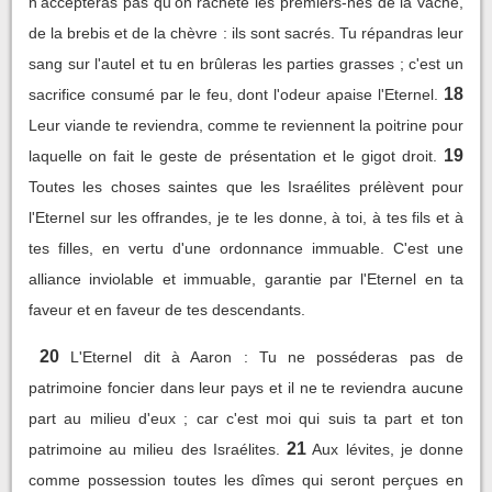
n'accepteras pas qu'on rachète les premiers-nés de la vache,
de la brebis et de la chèvre : ils sont sacrés. Tu répandras leur
sang sur l'autel et tu en brûleras les parties grasses ; c'est un
18
sacrifice consumé par le feu, dont l'odeur apaise l'Eternel.
Leur viande te reviendra, comme te reviennent la poitrine pour
19
laquelle on fait le geste de présentation et le gigot droit.
Toutes les choses saintes que les Israélites prélèvent pour
l'Eternel sur les offrandes, je te les donne, à toi, à tes fils et à
tes filles, en vertu d'une ordonnance immuable. C'est une
alliance inviolable et immuable, garantie par l'Eternel en ta
faveur et en faveur de tes descendants.
20
L'Eternel dit à Aaron : Tu ne posséderas pas de
patrimoine foncier dans leur pays et il ne te reviendra aucune
part au milieu d'eux ; car c'est moi qui suis ta part et ton
21
patrimoine au milieu des Israélites.
Aux lévites, je donne
comme possession toutes les dîmes qui seront perçues en