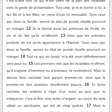
c'est-à-dire tout ce qui m'est offert de la part des Israélites
avec le geste de présentation. Tout cela, je te le donne à toi, à
tes fils et à tes filles, en vertu d'une loi immuable. Tous ceux
qui, dans ta famille, seront en état de pureté rituelle pourront
12
en manger.
Je te donne aussi les prémices de l'huile, du
13
vin et du blé qu'ils m'offriront,
ainsi que les premiers
produits du sol qu'ils apporteront à l'Eternel. Tous ceux qui,
dans ta famille, seront en état de pureté rituelle pourront en
14
manger.
Tout ce qui, en Israël, m'a été voué définitivement
15
sera pour toi.
Les premiers-nés que les Israélites m'offrent,
qu'il s'agisse d'hommes ou d'animaux, te reviendront. Mais tu
devras faire racheter tout garçon premier-né, ainsi que le
16
premier-né des animaux rituellement impurs.
Tu feras
racheter les enfants à l'âge d'un mois au prix que tu
indiqueras, c'est-à-dire cinq sicles d'argent, au cours du sicle
17
utilisé au sanctuaire, qui est de vingt guéras.
Mais tu