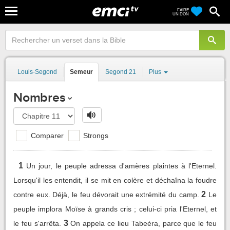
FAIRE
UN DON
Louis-Segond
Semeur
Segond 21
Plus
Nombres
Comparer
Strongs
1
Un jour, le peuple adressa d'amères plaintes à l'Eternel.
Lorsqu'il les entendit, il se mit en colère et déchaîna la foudre
2
contre eux. Déjà, le feu dévorait une extrémité du camp.
Le
peuple implora Moïse à grands cris ; celui-ci pria l'Eternel, et
3
le feu s'arrêta.
On appela ce lieu Tabeéra, parce que le feu