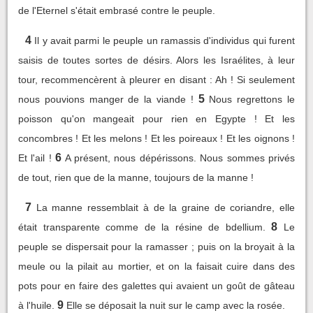
de l'Eternel s'était embrasé contre le peuple.
4
Il y avait parmi le peuple un ramassis d'individus qui furent
saisis de toutes sortes de désirs. Alors les Israélites, à leur
tour, recommencèrent à pleurer en disant : Ah ! Si seulement
5
nous pouvions manger de la viande !
Nous regrettons le
poisson qu'on mangeait pour rien en Egypte ! Et les
concombres ! Et les melons ! Et les poireaux ! Et les oignons !
6
Et l'ail !
A présent, nous dépérissons. Nous sommes privés
de tout, rien que de la manne, toujours de la manne !
7
La manne ressemblait à de la graine de coriandre, elle
8
était transparente comme de la résine de bdellium.
Le
peuple se dispersait pour la ramasser ; puis on la broyait à la
meule ou la pilait au mortier, et on la faisait cuire dans des
pots pour en faire des galettes qui avaient un goût de gâteau
9
à l'huile.
Elle se déposait la nuit sur le camp avec la rosée.