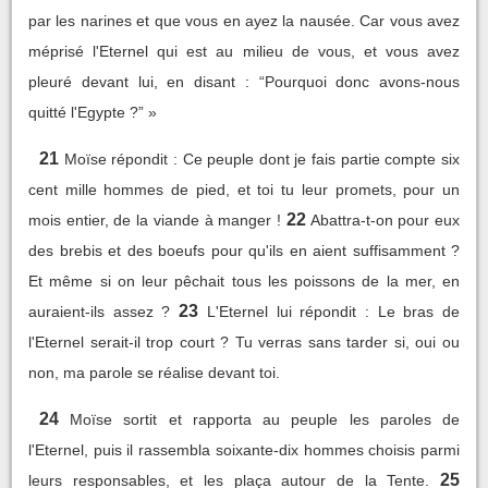
par les narines et que vous en ayez la nausée. Car vous avez
méprisé l'Eternel qui est au milieu de vous, et vous avez
pleuré devant lui, en disant : “Pourquoi donc avons-nous
quitté l'Egypte ?” »
21
Moïse répondit : Ce peuple dont je fais partie compte six
cent mille hommes de pied, et toi tu leur promets, pour un
22
mois entier, de la viande à manger !
Abattra-t-on pour eux
des brebis et des boeufs pour qu'ils en aient suffisamment ?
Et même si on leur pêchait tous les poissons de la mer, en
23
auraient-ils assez ?
L'Eternel lui répondit : Le bras de
l'Eternel serait-il trop court ? Tu verras sans tarder si, oui ou
non, ma parole se réalise devant toi.
24
Moïse sortit et rapporta au peuple les paroles de
l'Eternel, puis il rassembla soixante-dix hommes choisis parmi
25
leurs responsables, et les plaça autour de la Tente.