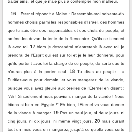
traiter ainsi, et que je n'aie plus à contempler mon malheur.
16
L'Eternel répondit à Moïse : Rassemble-moi soixante-dix
hommes choisis parmi les responsables d'Israël, des hommes
que tu sais être des responsables et des chefs du peuple, et
amène-les devant la tente de la Rencontre. Qu'ils se tiennent
17
là avec toi.
Alors je descendrai m'entretenir là avec toi, je
prendrai de l'Esprit qui est sur toi et je le leur donnerai, pour
qu'ils portent avec toi la charge de ce peuple, de sorte que tu
18
n'auras plus à la porter seul.
Tu diras au peuple : «
Purifiez-vous pour demain, et vous mangerez de la viande,
puisque vous avez pleuré aux oreilles de l'Eternel en disant :
“Ah ! Si seulement nous pouvions manger de la viande ! Nous
étions si bien en Egypte !” Eh bien, l'Eternel va vous donner
19
de la viande à manger.
Pas un seul jour, ni deux jours, ni
20
cinq jours, ni dix jours, ni même vingt jours,
mais durant
tout un mois vous en mangerez, jusqu'à ce qu'elle vous sorte