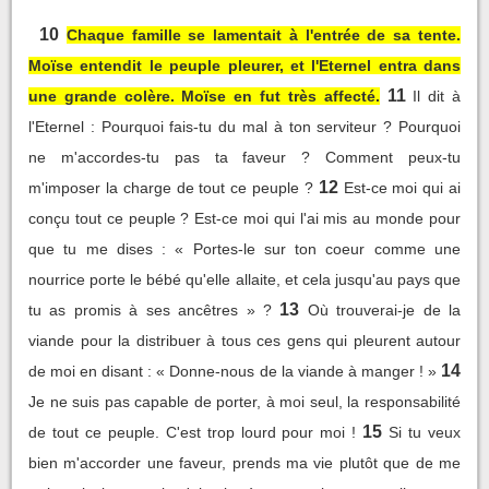
10
Chaque famille se lamentait à l'entrée de sa tente.
Moïse entendit le peuple pleurer, et l'Eternel entra dans
11
une grande colère. Moïse en fut très affecté.
Il dit à
l'Eternel : Pourquoi fais-tu du mal à ton serviteur ? Pourquoi
ne m'accordes-tu pas ta faveur ? Comment peux-tu
12
m'imposer la charge de tout ce peuple ?
Est-ce moi qui ai
conçu tout ce peuple ? Est-ce moi qui l'ai mis au monde pour
que tu me dises : « Portes-le sur ton coeur comme une
nourrice porte le bébé qu'elle allaite, et cela jusqu'au pays que
13
tu as promis à ses ancêtres » ?
Où trouverai-je de la
viande pour la distribuer à tous ces gens qui pleurent autour
14
de moi en disant : « Donne-nous de la viande à manger ! »
Je ne suis pas capable de porter, à moi seul, la responsabilité
15
de tout ce peuple. C'est trop lourd pour moi !
Si tu veux
bien m'accorder une faveur, prends ma vie plutôt que de me