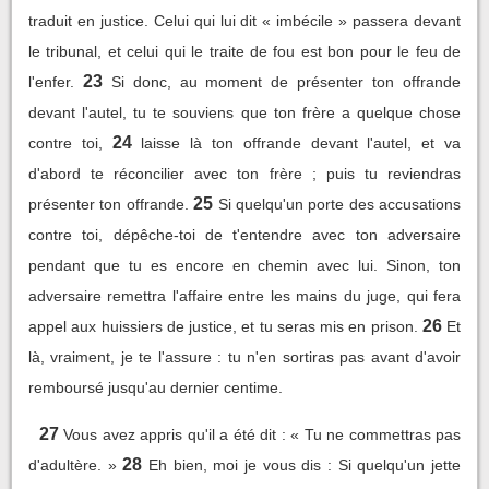
traduit en justice. Celui qui lui dit « imbécile » passera devant
le tribunal, et celui qui le traite de fou est bon pour le feu de
23
l'enfer.
Si donc, au moment de présenter ton offrande
devant l'autel, tu te souviens que ton frère a quelque chose
24
contre toi,
laisse là ton offrande devant l'autel, et va
d'abord te réconcilier avec ton frère ; puis tu reviendras
25
présenter ton offrande.
Si quelqu'un porte des accusations
contre toi, dépêche-toi de t'entendre avec ton adversaire
pendant que tu es encore en chemin avec lui. Sinon, ton
adversaire remettra l'affaire entre les mains du juge, qui fera
26
appel aux huissiers de justice, et tu seras mis en prison.
Et
là, vraiment, je te l'assure : tu n'en sortiras pas avant d'avoir
remboursé jusqu'au dernier centime.
27
Vous avez appris qu'il a été dit : « Tu ne commettras pas
28
d'adultère. »
Eh bien, moi je vous dis : Si quelqu'un jette