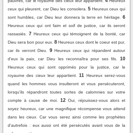
4
pauvres, car le royaume des cieux leur appartient.
Heureux
5
ceux qui pleurent, car Dieu les consolera.
Heureux ceux qui
6
sont humbles, car Dieu leur donnera la terre en héritage.
Heureux ceux qui ont faim et soif de justice, car ils seront
7
rassasiés.
Heureux ceux qui témoignent de la bonté, car
8
Dieu sera bon pour eux.
Heureux ceux dont le coeur est pur,
9
car ils verront Dieu.
Heureux ceux qui répandent autour
10
d'eux la paix, car Dieu les reconnaîtra pour ses fils.
Heureux ceux qui sont opprimés pour la justice, car le
11
royaume des cieux leur appartient.
Heureux serez-vous
quand les hommes vous insulteront et vous persécuteront,
lorsqu'ils répandront toutes sortes de calomnies sur votre
12
compte à cause de moi.
Oui, réjouissez-vous alors et
soyez heureux, car une magnifique récompense vous attend
dans les cieux. Car vous serez ainsi comme les prophètes
d'autrefois : eux aussi ont été persécutés avant vous de la