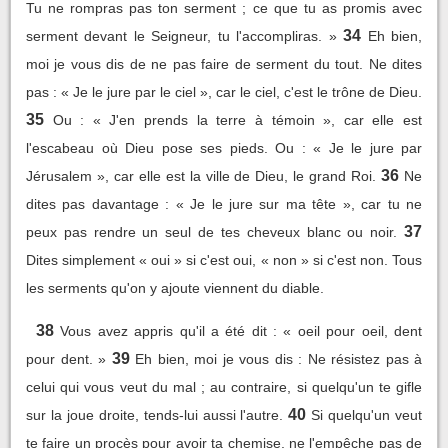
Tu ne rompras pas ton serment ; ce que tu as promis avec
34
serment devant le Seigneur, tu l'accompliras. »
Eh bien,
moi je vous dis de ne pas faire de serment du tout. Ne dites
pas : « Je le jure par le ciel », car le ciel, c'est le trône de Dieu.
35
Ou : « J'en prends la terre à témoin », car elle est
l'escabeau où Dieu pose ses pieds. Ou : « Je le jure par
36
Jérusalem », car elle est la ville de Dieu, le grand Roi.
Ne
dites pas davantage : « Je le jure sur ma tête », car tu ne
37
peux pas rendre un seul de tes cheveux blanc ou noir.
Dites simplement « oui » si c'est oui, « non » si c'est non. Tous
les serments qu'on y ajoute viennent du diable.
38
Vous avez appris qu'il a été dit : « oeil pour oeil, dent
39
pour dent. »
Eh bien, moi je vous dis : Ne résistez pas à
celui qui vous veut du mal ; au contraire, si quelqu'un te gifle
40
sur la joue droite, tends-lui aussi l'autre.
Si quelqu'un veut
te faire un procès pour avoir ta chemise, ne l'empêche pas de