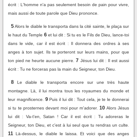
écrit : L'homme n'a pas seulement besoin de pain pour vivre,
mais aussi de toute parole que Dieu prononce.
5
Alors le diable le transporta dans la cité sainte, le plaça sur
6
le haut du Temple
et lui dit : Si tu es le Fils de Dieu, lance-toi
dans le vide, car il est écrit : Il donnera des ordres à ses
anges à ton sujet. Ils te porteront sur leurs mains, pour que
7
ton pied ne heurte aucune pierre.
Jésus lui dit : Il est aussi
écrit : Tu ne forceras pas la main du Seigneur, ton Dieu.
8
Le diable le transporta encore sur une très haute
montagne. Là, il lui montra tous les royaumes du monde et
9
leur magnificence.
Puis il lui dit : Tout cela, je te le donnerai
10
si tu te prosternes devant moi pour m'adorer.
Alors Jésus
lui dit : Va-t'en, Satan ! Car il est écrit : Tu adoreras le
Seigneur, ton Dieu, et c'est à lui seul que tu rendras un culte.
11
Là-dessus, le diable le laissa. Et voici que des anges