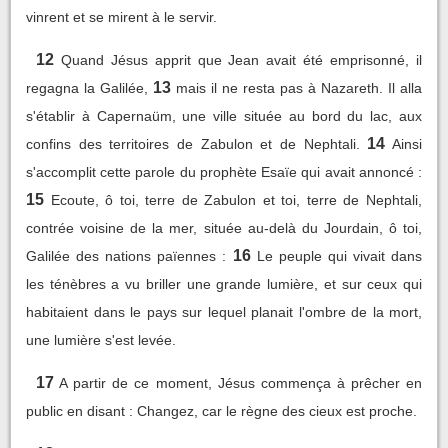
vinrent et se mirent à le servir.
12
Quand Jésus apprit que Jean avait été emprisonné, il
13
regagna la Galilée,
mais il ne resta pas à Nazareth. Il alla
s'établir à Capernaüm, une ville située au bord du lac, aux
14
confins des territoires de Zabulon et de Nephtali.
Ainsi
s'accomplit cette parole du prophète Esaïe qui avait annoncé :
15
Ecoute, ô toi, terre de Zabulon et toi, terre de Nephtali,
contrée voisine de la mer, située au-delà du Jourdain, ô toi,
16
Galilée des nations païennes :
Le peuple qui vivait dans
les ténèbres a vu briller une grande lumière, et sur ceux qui
habitaient dans le pays sur lequel planait l'ombre de la mort,
une lumière s'est levée.
17
A partir de ce moment, Jésus commença à prêcher en
public en disant : Changez, car le règne des cieux est proche.