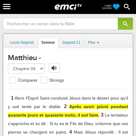
FAIRE
UN DON
Louis-Segond
Semeur
Segond 21
Plus
Matthieu
Comparer
Strongs
1
Alors l'Esprit Saint conduisit Jésus dans le désert pour qu'il
2
y soit tenté par le diable.
Après avoir jeûné pendant
3
quarante jours et quarante nuits, il eut faim.
Le tentateur
s'approcha et lui dit : Si tu es le Fils de Dieu, ordonne que ces
4
pierres se changent en pains.
Mais Jésus répondit : Il est