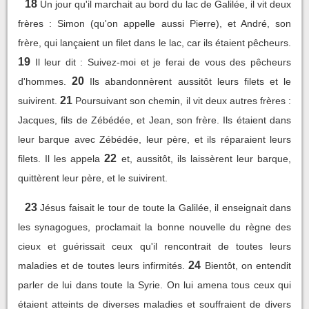
18
Un jour qu'il marchait au bord du lac de Galilée, il vit deux
frères : Simon (qu'on appelle aussi Pierre), et André, son
frère, qui lançaient un filet dans le lac, car ils étaient pêcheurs.
19
Il leur dit : Suivez-moi et je ferai de vous des pêcheurs
20
d'hommes.
Ils abandonnèrent aussitôt leurs filets et le
21
suivirent.
Poursuivant son chemin, il vit deux autres frères :
Jacques, fils de Zébédée, et Jean, son frère. Ils étaient dans
leur barque avec Zébédée, leur père, et ils réparaient leurs
22
filets. Il les appela
et, aussitôt, ils laissèrent leur barque,
quittèrent leur père, et le suivirent.
23
Jésus faisait le tour de toute la Galilée, il enseignait dans
les synagogues, proclamait la bonne nouvelle du règne des
cieux et guérissait ceux qu'il rencontrait de toutes leurs
24
maladies et de toutes leurs infirmités.
Bientôt, on entendit
parler de lui dans toute la Syrie. On lui amena tous ceux qui
étaient atteints de diverses maladies et souffraient de divers