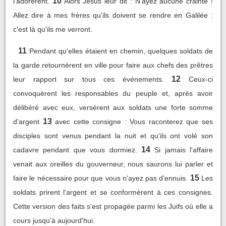
10
l'adorèrent.
Alors Jésus leur dit : N'ayez aucune crainte !
Allez dire à mes frères qu'ils doivent se rendre en Galilée :
c'est là qu'ils me verront.
11
Pendant qu'elles étaient en chemin, quelques soldats de
la garde retournèrent en ville pour faire aux chefs des prêtres
12
leur rapport sur tous ces événements.
Ceux-ci
convoquèrent les responsables du peuple et, après avoir
délibéré avec eux, versèrent aux soldats une forte somme
13
d'argent
avec cette consigne : Vous raconterez que ses
disciples sont venus pendant la nuit et qu'ils ont volé son
14
cadavre pendant que vous dormiez.
Si jamais l'affaire
venait aux oreilles du gouverneur, nous saurons lui parler et
15
faire le nécessaire pour que vous n'ayez pas d'ennuis.
Les
soldats prirent l'argent et se conformèrent à ces consignes.
Cette version des faits s'est propagée parmi les Juifs où elle a
cours jusqu'à aujourd'hui.