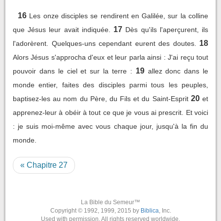
16
Les onze disciples se rendirent en Galilée, sur la colline
17
que Jésus leur avait indiquée.
Dès qu'ils l'aperçurent, ils
18
l'adorèrent. Quelques-uns cependant eurent des doutes.
Alors Jésus s'approcha d'eux et leur parla ainsi : J'ai reçu tout
19
pouvoir dans le ciel et sur la terre :
allez donc dans le
monde entier, faites des disciples parmi tous les peuples,
20
baptisez-les au nom du Père, du Fils et du Saint-Esprit
et
apprenez-leur à obéir à tout ce que je vous ai prescrit. Et voici
: je suis moi-même avec vous chaque jour, jusqu'à la fin du
monde.
« Chapitre 27
La Bible du Semeur™
Copyright © 1992, 1999, 2015 by
Biblica
, Inc.
Used with permission. All rights reserved worldwide.