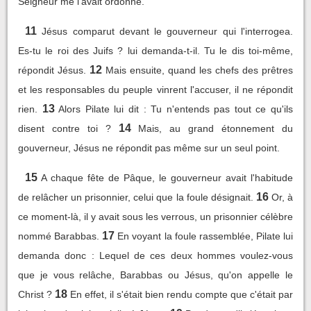
Seigneur me l'avait ordonné.
11
Jésus comparut devant le gouverneur qui l'interrogea.
Es-tu le roi des Juifs ? lui demanda-t-il. Tu le dis toi-même,
12
répondit Jésus.
Mais ensuite, quand les chefs des prêtres
et les responsables du peuple vinrent l'accuser, il ne répondit
13
rien.
Alors Pilate lui dit : Tu n'entends pas tout ce qu'ils
14
disent contre toi ?
Mais, au grand étonnement du
gouverneur, Jésus ne répondit pas même sur un seul point.
15
A chaque fête de Pâque, le gouverneur avait l'habitude
16
de relâcher un prisonnier, celui que la foule désignait.
Or, à
ce moment-là, il y avait sous les verrous, un prisonnier célèbre
17
nommé Barabbas.
En voyant la foule rassemblée, Pilate lui
demanda donc : Lequel de ces deux hommes voulez-vous
que je vous relâche, Barabbas ou Jésus, qu'on appelle le
18
Christ ?
En effet, il s'était bien rendu compte que c'était par