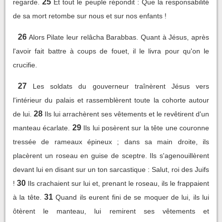
25
regarde.
Et tout le peuple répondit : Que la responsabilité
de sa mort retombe sur nous et sur nos enfants !
26
Alors Pilate leur relâcha Barabbas. Quant à Jésus, après
l'avoir fait battre à coups de fouet, il le livra pour qu'on le
crucifie.
27
Les soldats du gouverneur traînèrent Jésus vers
l'intérieur du palais et rassemblèrent toute la cohorte autour
28
de lui.
Ils lui arrachèrent ses vêtements et le revêtirent d'un
29
manteau écarlate.
Ils lui posèrent sur la tête une couronne
tressée de rameaux épineux ; dans sa main droite, ils
placèrent un roseau en guise de sceptre. Ils s'agenouillèrent
devant lui en disant sur un ton sarcastique : Salut, roi des Juifs
30
!
Ils crachaient sur lui et, prenant le roseau, ils le frappaient
31
à la tête.
Quand ils eurent fini de se moquer de lui, ils lui
ôtèrent le manteau, lui remirent ses vêtements et