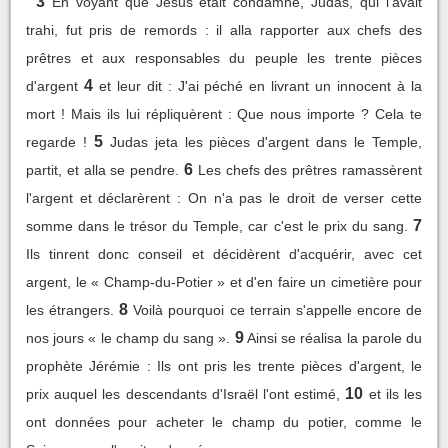
3
En voyant que Jésus était condamné, Judas, qui l'avait
trahi, fut pris de remords : il alla rapporter aux chefs des
prêtres et aux responsables du peuple les trente pièces
4
d'argent
et leur dit : J'ai péché en livrant un innocent à la
mort ! Mais ils lui répliquèrent : Que nous importe ? Cela te
5
regarde !
Judas jeta les pièces d'argent dans le Temple,
6
partit, et alla se pendre.
Les chefs des prêtres ramassèrent
l'argent et déclarèrent : On n'a pas le droit de verser cette
7
somme dans le trésor du Temple, car c'est le prix du sang.
Ils tinrent donc conseil et décidèrent d'acquérir, avec cet
argent, le « Champ-du-Potier » et d'en faire un cimetière pour
8
les étrangers.
Voilà pourquoi ce terrain s'appelle encore de
9
nos jours « le champ du sang ».
Ainsi se réalisa la parole du
prophète Jérémie : Ils ont pris les trente pièces d'argent, le
10
prix auquel les descendants d'Israël l'ont estimé,
et ils les
ont données pour acheter le champ du potier, comme le