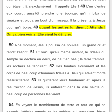
48
qui étaient là s'exclamèrent : Il appelle Elie !
L'un d'entre
eux courut aussitôt prendre une éponge, qu'il imbiba de
vinaigre et piqua au bout d'un roseau. Il la présenta à Jésus
49
pour qu'il boive,
quand les autres lui dirent : Attends !
On va bien voir si Elie vient le délivrer.
50
A ce moment, Jésus poussa de nouveau un grand cri et
51
rendit l'esprit.
Et voici qu'au même instant, le rideau du
Temple se déchira en deux, de haut en bas ; la terre trembla,
52
les rochers se fendirent.
Des tombes s'ouvrirent et les
corps de beaucoup d'hommes fidèles à Dieu qui étaient morts
53
ressuscitèrent.
Ils quittèrent leurs tombeaux et, après la
résurrection de Jésus, ils entrèrent dans la ville sainte où
beaucoup de personnes les virent.
54
En voyant le tremblement de terre et tout ce qui se
passait, l'officier romain et les soldats qui gardaient Jésus