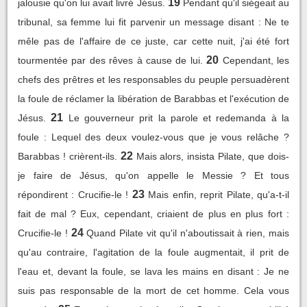
19
jalousie qu'on lui avait livré Jésus.
Pendant qu'il siégeait au
tribunal, sa femme lui fit parvenir un message disant : Ne te
mêle pas de l'affaire de ce juste, car cette nuit, j'ai été fort
20
tourmentée par des rêves à cause de lui.
Cependant, les
chefs des prêtres et les responsables du peuple persuadèrent
la foule de réclamer la libération de Barabbas et l'exécution de
21
Jésus.
Le gouverneur prit la parole et redemanda à la
foule : Lequel des deux voulez-vous que je vous relâche ?
22
Barabbas ! crièrent-ils.
Mais alors, insista Pilate, que dois-
je faire de Jésus, qu'on appelle le Messie ? Et tous
23
répondirent : Crucifie-le !
Mais enfin, reprit Pilate, qu'a-t-il
fait de mal ? Eux, cependant, criaient de plus en plus fort :
24
Crucifie-le !
Quand Pilate vit qu'il n'aboutissait à rien, mais
qu'au contraire, l'agitation de la foule augmentait, il prit de
l'eau et, devant la foule, se lava les mains en disant : Je ne
suis pas responsable de la mort de cet homme. Cela vous