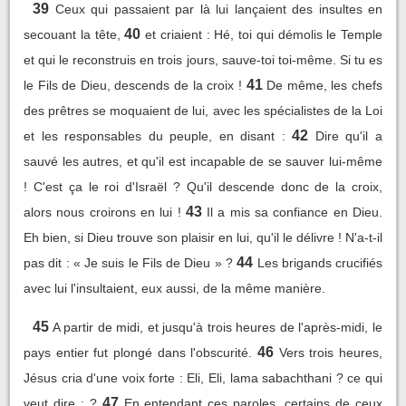
39
Ceux qui passaient par là lui lançaient des insultes en
40
secouant la tête,
et criaient : Hé, toi qui démolis le Temple
et qui le reconstruis en trois jours, sauve-toi toi-même. Si tu es
41
le Fils de Dieu, descends de la croix !
De même, les chefs
des prêtres se moquaient de lui, avec les spécialistes de la Loi
42
et les responsables du peuple, en disant :
Dire qu'il a
sauvé les autres, et qu'il est incapable de se sauver lui-même
! C'est ça le roi d'Israël ? Qu'il descende donc de la croix,
43
alors nous croirons en lui !
Il a mis sa confiance en Dieu.
Eh bien, si Dieu trouve son plaisir en lui, qu'il le délivre ! N'a-t-il
44
pas dit : « Je suis le Fils de Dieu » ?
Les brigands crucifiés
avec lui l'insultaient, eux aussi, de la même manière.
45
A partir de midi, et jusqu'à trois heures de l'après-midi, le
46
pays entier fut plongé dans l'obscurité.
Vers trois heures,
Jésus cria d'une voix forte : Eli, Eli, lama sabachthani ? ce qui
47
veut dire : ?
En entendant ces paroles, certains de ceux