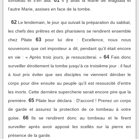
61
tombeau et s'en alla.
Il y avait là Marie de Magdala et
l'autre Marie, assises en face de la tombe.
62
Le lendemain, le jour qui suivait la préparation du sabbat,
les chefs des prêtres et des pharisiens se rendirent ensemble
63
chez Pilate
pour lui dire : Excellence, nous nous
souvenons que cet imposteur a dit, pendant qu'il était encore
64
en vie : « Après trois jours, je ressusciterai. »
Fais donc
surveiller étroitement la tombe jusqu'à ce troisième jour : il faut
à tout prix éviter que ses disciples ne viennent dérober le
corps pour dire ensuite au peuple qu'il est ressuscité d'entre
les morts. Cette dernière supercherie serait encore pire que la
65
première.
Pilate leur déclara : D'accord ! Prenez un corps
de garde et assurez la protection de ce tombeau à votre
66
guise.
Ils se rendirent donc au tombeau et le firent
surveiller après avoir apposé les scellés sur la pierre en
présence de la garde.