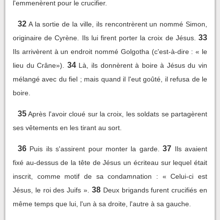
l'emmenèrent pour le crucifier.
32
A la sortie de la ville, ils rencontrèrent un nommé Simon,
33
originaire de Cyrène. Ils lui firent porter la croix de Jésus.
Ils arrivèrent à un endroit nommé Golgotha (c'est-à-dire : « le
34
lieu du Crâne»).
Là, ils donnèrent à boire à Jésus du vin
mélangé avec du fiel ; mais quand il l'eut goûté, il refusa de le
boire.
35
Après l'avoir cloué sur la croix, les soldats se partagèrent
ses vêtements en les tirant au sort.
36
37
Puis ils s'assirent pour monter la garde.
Ils avaient
fixé au-dessus de la tête de Jésus un écriteau sur lequel était
inscrit, comme motif de sa condamnation : « Celui-ci est
38
Jésus, le roi des Juifs ».
Deux brigands furent crucifiés en
même temps que lui, l'un à sa droite, l'autre à sa gauche.