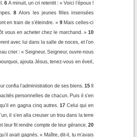
l.
6
A minuit, un cri retentit : « Voici l'époux !
mpes.
8
Alors les jeunes filles insensées
nt en train de s'éteindre. »
9
Mais celles-ci
utôt vous en acheter chez le marchand. »
10
rent avec lui dans la salle de noces, et l'on
 beau crier : « Seigneur, Seigneur, ouvre-nous
pourquoi, ajouta Jésus, tenez-vous en éveil,
r confia l'administration de ses biens.
15
Il
pacités personnelles de chacun. Puis il s'en
e qu'il en gagna cinq autres.
17
Celui qui en
un, il s'en alla creuser un trou dans la terre
t leur fit rendre compte de leur gérance.
20
'il avait gagnés. « Maître, dit-il, tu m'avais