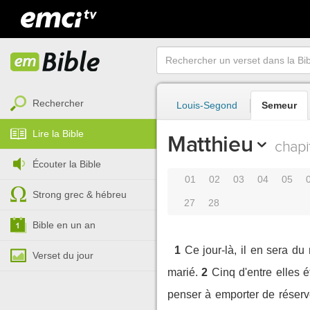
Rechercher
Louis-Segond
Semeur
Lire la Bible
Matthieu
chapi
Écouter la Bible
01
02
03
04
05
Strong grec & hébreu
27
28
Bible en un an
1
Ce jour-là, il en sera du
Verset du jour
marié.
2
Cinq d'entre elles é
penser à emporter de réserve