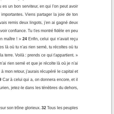
tu es un bon serviteur, en qui l'on peut avoir
 importantes. Viens partager la joie de ton
avais remis deux lingots, j'en ai gagné deux
 avoir confiance. Tu t'es montré fidèle en peu
n maître ! »
24
Enfin, celui qui n'avait reçu
es là où tu n'as rien semé, tu récoltes où tu
la terre. Voilà : prends ce qui t'appartient. »
'ai rien semé et que je récolte là où je n'ai
à mon retour, j'aurais récupéré le capital et
9
Car à celui qui a, on donnera encore, et il
rien, jetez-le dans les ténèbres du dehors,
sur son trône glorieux.
32
Tous les peuples