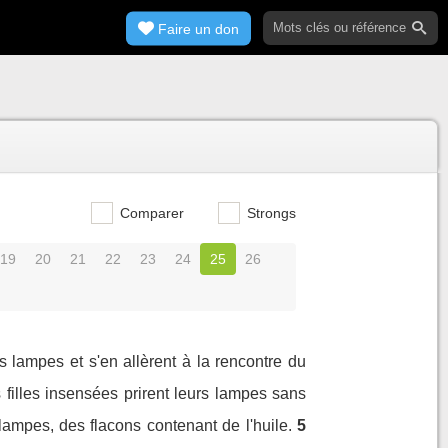
Faire un don
Comparer
Strongs
19
20
21
22
23
24
25
26
s lampes et s'en allèrent à la rencontre du
 filles insensées prirent leurs lampes sans
 lampes, des flacons contenant de l'huile.
5