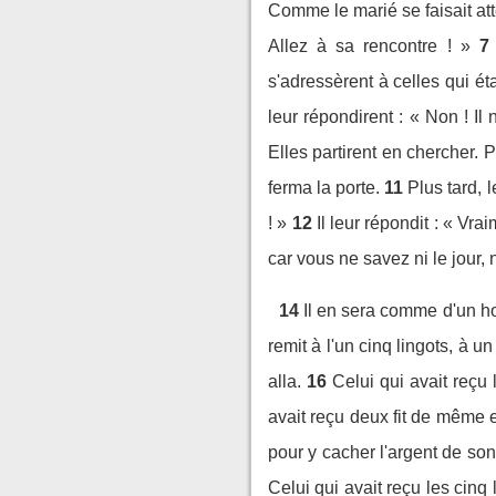
Comme le marié se faisait att
Allez à sa rencontre ! »
7
s'adressèrent à celles qui ét
leur répondirent : « Non ! I
Elles partirent en chercher. P
ferma la porte.
11
Plus tard, 
! »
12
Il leur répondit : « Vra
car vous ne savez ni le jour,
14
Il en sera comme d'un ho
remit à l'un cinq lingots, à 
alla.
16
Celui qui avait reçu l
avait reçu deux fit de même 
pour y cacher l'argent de son
Celui qui avait reçu les cinq 