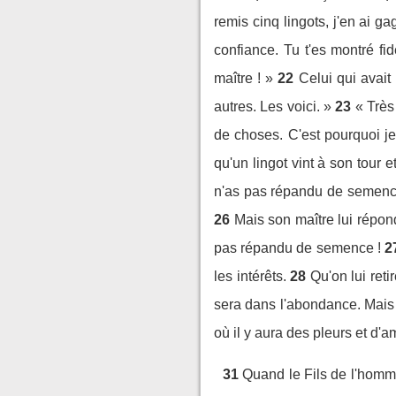
remis cinq lingots, j'en ai ga
confiance. Tu t'es montré fi
maître ! »
22
Celui qui avait
autres. Les voici. »
23
« Très
de choses. C'est pourquoi je 
qu'un lingot vint à son tour 
n'as pas répandu de semenc
26
Mais son maître lui répond
pas répandu de semence !
2
les intérêts.
28
Qu'on lui reti
sera dans l'abondance. Mais 
où il y aura des pleurs et d'a
31
Quand le Fils de l'homme