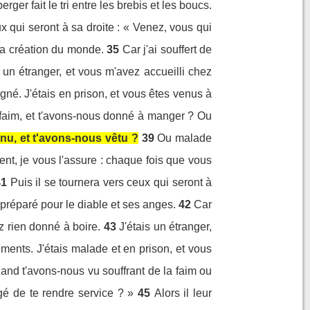
ger fait le tri entre les brebis et les boucs.
ux qui seront à sa droite : « Venez, vous qui
la création du monde.
35
Car j'ai souffert de
 un étranger, et vous m'avez accueilli chez
gné. J'étais en prison, et vous êtes venus à
r faim, et t'avons-nous donné à manger ? Ou
 nu, et t'avons-nous vêtu ?
39
Ou malade
ment, je vous l'assure : chaque fois que vous
41
Puis il se tournera vers ceux qui seront à
 préparé pour le diable et ses anges.
42
Car
ez rien donné à boire.
43
J'étais un étranger,
ments. J'étais malade et en prison, et vous
quand t'avons-nous vu souffrant de la faim ou
gé de te rendre service ? »
45
Alors il leur