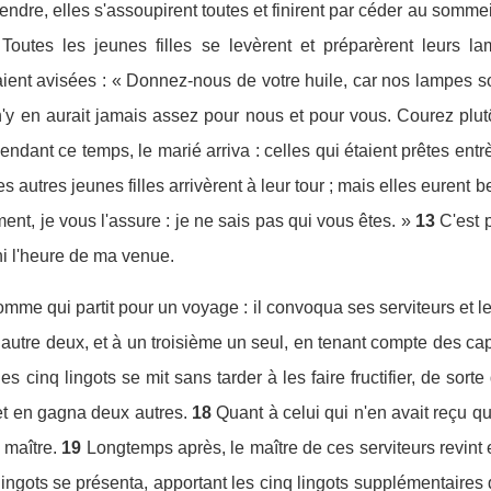
endre, elles s'assoupirent toutes et finirent par céder au sommei
Toutes les jeunes filles se levèrent et préparèrent leurs la
aient avisées : « Donnez-nous de votre huile, car nos lampes so
l n'y en aurait jamais assez pour nous et pour vous. Courez pl
endant ce temps, le marié arriva : celles qui étaient prêtes entrè
les autres jeunes filles arrivèrent à leur tour ; mais elles eurent
iment, je vous l'assure : je ne sais pas qui vous êtes. »
13
C'est 
 ni l'heure de ma venue.
mme qui partit pour un voyage : il convoqua ses serviteurs et leu
un autre deux, et à un troisième un seul, en tenant compte des ca
es cinq lingots se mit sans tarder à les faire fructifier, de sort
et en gagna deux autres.
18
Quant à celui qui n'en avait reçu qu'
 maître.
19
Longtemps après, le maître de ces serviteurs revint e
lingots se présenta, apportant les cinq lingots supplémentaires qu