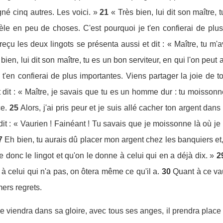
gné cinq autres. Les voici. »
21
« Très bien, lui dit son maître, 
dèle en peu de choses. C'est pourquoi je t'en confierai de plus
 reçu les deux lingots se présenta aussi et dit : « Maître, tu m'
 bien, lui dit son maître, tu es un bon serviteur, en qui l'on peut
t'en confierai de plus importantes. Viens partager la joie de to
et dit : « Maître, je savais que tu es un homme dur : tu moissonn
e.
25
Alors, j'ai pris peur et je suis allé cacher ton argent dans 
it : « Vaurien ! Fainéant ! Tu savais que je moissonne là où je n
7
Eh bien, tu aurais dû placer mon argent chez les banquiers et, 
re donc le lingot et qu'on le donne à celui qui en a déjà dix. »
2
à celui qui n'a pas, on ôtera même ce qu'il a.
30
Quant à ce vau
mers regrets.
 viendra dans sa gloire, avec tous ses anges, il prendra place 