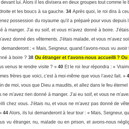
devant lui. Alors il les divisera en deux groupes tout comme le ber
 droite et les boucs à sa gauche.
34
Après quoi, le roi dira à ce
renez possession du royaume qu'il a préparé pour vous depuis 
é à manger. J'ai eu soif, et vous m'avez donné à boire. J'étais
 m'avez donné des vêtements. J'étais malade, et vous m'avez soi
lui demanderont : « Mais, Seigneur, quand t'avons-nous vu avoi
onné à boire ?
38
Ou étranger et t'avons-nous accueilli ? Ou
s venus te rendre visite ? »
40
Et le roi leur répondra : « Vrai
mes frères que voici, c'est à moi-même que vous l'avez fait. »
in de moi, vous que Dieu a maudits, et allez dans le feu éternel
vous ne m'avez rien donné à manger. J'ai eu soif, et vous ne m'av
lli chez vous. J'étais nu, et vous ne m'avez pas donné de vête
»
44
Alors, ils lui demanderont à leur tour : « Mais, Seigneur, 
ous vu étranger, nu, malade ou en prison, et avons-nous négli