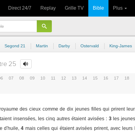
Direct 24/7
Replay
Grille TV
Bible
Plus
Segond 21
Martin
Darby
Ostervald
King-James
tre 25
06
07
08
09
10
11
12
13
14
15
16
17
18
 royaume des cieux comme de dix jeunes filles qui prirent leur
taient insensées, les cinq autres étaient avisées :
3
les jeunes
 d'huile,
4
mais celles qui étaient avisées prirent, avec leurs