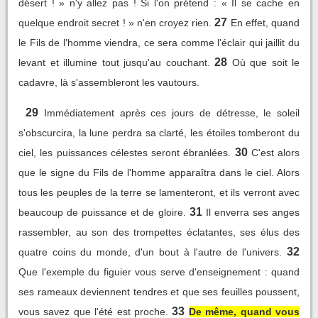
désert ! » n'y allez pas ! Si l'on prétend : « Il se cache en
27
quelque endroit secret ! » n'en croyez rien.
En effet, quand
le Fils de l'homme viendra, ce sera comme l'éclair qui jaillit du
28
levant et illumine tout jusqu'au couchant.
Où que soit le
cadavre, là s'assembleront les vautours.
29
Immédiatement après ces jours de détresse, le soleil
s'obscurcira, la lune perdra sa clarté, les étoiles tomberont du
30
ciel, les puissances célestes seront ébranlées.
C'est alors
que le signe du Fils de l'homme apparaîtra dans le ciel. Alors
tous les peuples de la terre se lamenteront, et ils verront avec
31
beaucoup de puissance et de gloire.
Il enverra ses anges
rassembler, au son des trompettes éclatantes, ses élus des
32
quatre coins du monde, d'un bout à l'autre de l'univers.
Que l'exemple du figuier vous serve d'enseignement : quand
ses rameaux deviennent tendres et que ses feuilles poussent,
33
vous savez que l'été est proche.
De même, quand vous