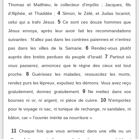
Thomas et Matthieu, le collecteur d'impôts ; Jacques, fils
4
d'Alphée, et Thaddée ;
Simon, le Zélé, et Judas Iscariot,
5
celui qui a trahi Jésus.
Ce sont ces douze hommes que
Jésus envoya, après leur avoir fait les recommandations
suivantes : N'allez pas dans les contrées païennes et n'entrez
6
pas dans les villes de la Samarie.
Rendez-vous plutôt
7
auprès des brebis perdues du peuple d'Israël.
Partout où
vous passerez, annoncez que le règne des cieux est tout
8
proche.
Guérissez les malades, ressuscitez les morts,
rendez purs les lépreux, expulsez les démons. Vous avez reçu
9
gratuitement, donnez gratuitement.
Ne mettez dans vos
10
bourses ni or, ni argent, ni pièce de cuivre.
N'emportez
pour le voyage ni sac, ni tunique de rechange, ni sandales, ni
bâton, car « l'ouvrier mérite sa nourriture ».
11
Chaque fois que vous arriverez dans une ville ou un