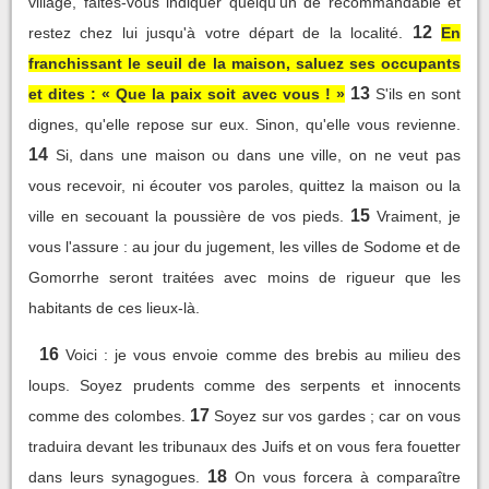
village, faites-vous indiquer quelqu'un de recommandable et
12
restez chez lui jusqu'à votre départ de la localité.
En
franchissant le seuil de la maison, saluez ses occupants
13
et dites : « Que la paix soit avec vous ! »
S'ils en sont
dignes, qu'elle repose sur eux. Sinon, qu'elle vous revienne.
14
Si, dans une maison ou dans une ville, on ne veut pas
vous recevoir, ni écouter vos paroles, quittez la maison ou la
15
ville en secouant la poussière de vos pieds.
Vraiment, je
vous l'assure : au jour du jugement, les villes de Sodome et de
Gomorrhe seront traitées avec moins de rigueur que les
habitants de ces lieux-là.
16
Voici : je vous envoie comme des brebis au milieu des
loups. Soyez prudents comme des serpents et innocents
17
comme des colombes.
Soyez sur vos gardes ; car on vous
traduira devant les tribunaux des Juifs et on vous fera fouetter
18
dans leurs synagogues.
On vous forcera à comparaître