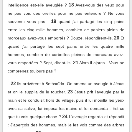
18
intelligence est-elle aveuglée ?
Avez-vous des yeux pour
ne pas voir, des oreilles pour ne pas entendre ? Ne vous
19
souvenez-vous pas :
quand j'ai partagé les cinq pains
entre les cinq mille hommes, combien de paniers pleins de
20
morceaux avez-vous emportés ? Douze, répondirent-ils.
Et
quand j'ai partagé les sept pains entre les quatre mille
hommes, combien de corbeilles pleines de morceaux avez-
21
vous emportées ? Sept, dirent-ils.
Alors il ajouta : Vous ne
comprenez toujours pas ?
22
Ils arrivèrent à Bethsaïda. On amena un aveugle à Jésus
23
et on le supplia de le toucher.
Jésus prit l'aveugle par la
main et le conduisit hors du village, puis il lui mouilla les yeux
avec sa salive, lui imposa les mains et lui demanda : Est-ce
24
que tu vois quelque chose ?
L'aveugle regarda et répondit
: J'aperçois des hommes, mais je les vois comme des arbres