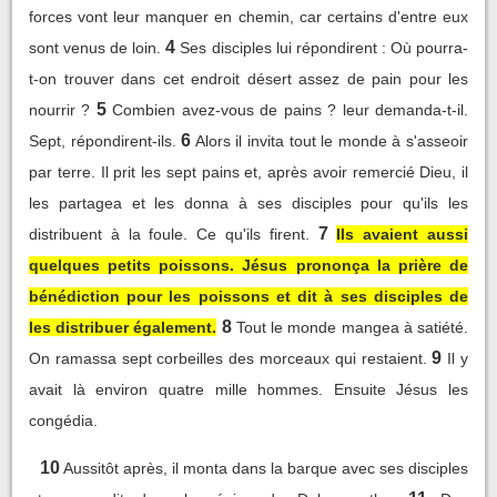
forces vont leur manquer en chemin, car certains d'entre eux
4
sont venus de loin.
Ses disciples lui répondirent : Où pourra-
t-on trouver dans cet endroit désert assez de pain pour les
5
nourrir ?
Combien avez-vous de pains ? leur demanda-t-il.
6
Sept, répondirent-ils.
Alors il invita tout le monde à s'asseoir
par terre. Il prit les sept pains et, après avoir remercié Dieu, il
les partagea et les donna à ses disciples pour qu'ils les
7
distribuent à la foule. Ce qu'ils firent.
Ils avaient aussi
quelques petits poissons. Jésus prononça la prière de
bénédiction pour les poissons et dit à ses disciples de
8
les distribuer également.
Tout le monde mangea à satiété.
9
On ramassa sept corbeilles des morceaux qui restaient.
Il y
avait là environ quatre mille hommes. Ensuite Jésus les
congédia.
10
Aussitôt après, il monta dans la barque avec ses disciples