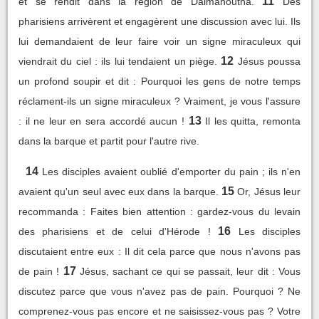
11
et se rendit dans la région de Dalmanoutha.
Des
pharisiens arrivèrent et engagèrent une discussion avec lui. Ils
lui demandaient de leur faire voir un signe miraculeux qui
12
viendrait du ciel : ils lui tendaient un piège.
Jésus poussa
un profond soupir et dit : Pourquoi les gens de notre temps
réclament-ils un signe miraculeux ? Vraiment, je vous l'assure
13
: il ne leur en sera accordé aucun !
Il les quitta, remonta
dans la barque et partit pour l'autre rive.
14
Les disciples avaient oublié d'emporter du pain ; ils n'en
15
avaient qu'un seul avec eux dans la barque.
Or, Jésus leur
recommanda : Faites bien attention : gardez-vous du levain
16
des pharisiens et de celui d'Hérode !
Les disciples
discutaient entre eux : Il dit cela parce que nous n'avons pas
17
de pain !
Jésus, sachant ce qui se passait, leur dit : Vous
discutez parce que vous n'avez pas de pain. Pourquoi ? Ne
comprenez-vous pas encore et ne saisissez-vous pas ? Votre