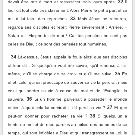
32
devait être mis à mort et ressusciter trois jours après.
Il
leur dit tout cela très clairement. Alors Pierre le prit à part et se
33
mit à lui faire des reproches.
Mais Jésus se retourna,
regarda ses disciples et reprit Pierre sévèrement : Arrière, «
Satan » ! Eloigne-toi de moi ! Car tes pensées ne sont pas
celles de Dieu ; ce sont des pensées tout humaines.
34
Là-dessus, Jésus appela la foule ainsi que ses disciples
et leur dit : Si quelqu'un veut me suivre, qu'il renonce à lui-
35
même, qu'il se charge de sa croix et qu'il me suive.
En
effet, celui qui est préoccupé de sauver sa vie la perdra ; mais
celui qui perdra sa vie à cause de moi et de l'Evangile, la
36
sauvera.
Si un homme parvenait à posséder le monde
37
entier, à quoi cela lui servirait-il, s'il perd sa vie ?
Et que
38
peut-on donner pour racheter sa vie ?
Si quelqu'un a
honte de moi et de mes paroles au milieu des hommes de ce
temps, qui sont infidèles à Dieu et qui transgressent sa Loi, le