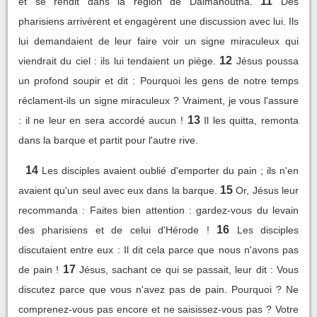
11
et se rendit dans la région de Dalmanoutha.
Des
pharisiens arrivèrent et engagèrent une discussion avec lui. Ils
lui demandaient de leur faire voir un signe miraculeux qui
12
viendrait du ciel : ils lui tendaient un piège.
Jésus poussa
un profond soupir et dit : Pourquoi les gens de notre temps
réclament-ils un signe miraculeux ? Vraiment, je vous l'assure
13
: il ne leur en sera accordé aucun !
Il les quitta, remonta
dans la barque et partit pour l'autre rive.
14
Les disciples avaient oublié d'emporter du pain ; ils n'en
15
avaient qu'un seul avec eux dans la barque.
Or, Jésus leur
recommanda : Faites bien attention : gardez-vous du levain
16
des pharisiens et de celui d'Hérode !
Les disciples
discutaient entre eux : Il dit cela parce que nous n'avons pas
17
de pain !
Jésus, sachant ce qui se passait, leur dit : Vous
discutez parce que vous n'avez pas de pain. Pourquoi ? Ne
comprenez-vous pas encore et ne saisissez-vous pas ? Votre