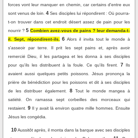
forces vont leur manquer en chemin, car certains d'entre eux
4
sont venus de loin.
Ses disciples lui répondirent : Où pourra-
t-on trouver dans cet endroit désert assez de pain pour les
5
nourrir ?
Combien avez-vous de pains ? leur demanda-t-
6
il. Sept, répondirent-ils.
Alors il invita tout le monde à
s'asseoir par terre. Il prit les sept pains et, après avoir
remercié Dieu, il les partagea et les donna à ses disciples
7
pour qu'ils les distribuent à la foule. Ce qu'ils firent.
Ils
avaient aussi quelques petits poissons. Jésus prononça la
prière de bénédiction pour les poissons et dit à ses disciples
8
de les distribuer également.
Tout le monde mangea à
satiété. On ramassa sept corbeilles des morceaux qui
9
restaient.
Il y avait là environ quatre mille hommes. Ensuite
Jésus les congédia.
10
Aussitôt après, il monta dans la barque avec ses disciples