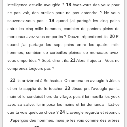
18
intelligence est-elle aveuglée ?
Avez-vous des yeux pour
ne pas voir, des oreilles pour ne pas entendre ? Ne vous
19
souvenez-vous pas :
quand j'ai partagé les cinq pains
entre les cinq mille hommes, combien de paniers pleins de
20
morceaux avez-vous emportés ? Douze, répondirent-ils.
Et
quand j'ai partagé les sept pains entre les quatre mille
hommes, combien de corbeilles pleines de morceaux avez-
21
vous emportées ? Sept, dirent-ils.
Alors il ajouta : Vous ne
comprenez toujours pas ?
22
Ils arrivèrent à Bethsaïda. On amena un aveugle à Jésus
23
et on le supplia de le toucher.
Jésus prit l'aveugle par la
main et le conduisit hors du village, puis il lui mouilla les yeux
avec sa salive, lui imposa les mains et lui demanda : Est-ce
24
que tu vois quelque chose ?
L'aveugle regarda et répondit
: J'aperçois des hommes, mais je les vois comme des arbres