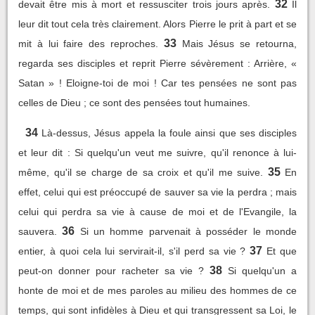
32
devait être mis à mort et ressusciter trois jours après.
Il
leur dit tout cela très clairement. Alors Pierre le prit à part et se
33
mit à lui faire des reproches.
Mais Jésus se retourna,
regarda ses disciples et reprit Pierre sévèrement : Arrière, «
Satan » ! Eloigne-toi de moi ! Car tes pensées ne sont pas
celles de Dieu ; ce sont des pensées tout humaines.
34
Là-dessus, Jésus appela la foule ainsi que ses disciples
et leur dit : Si quelqu'un veut me suivre, qu'il renonce à lui-
35
même, qu'il se charge de sa croix et qu'il me suive.
En
effet, celui qui est préoccupé de sauver sa vie la perdra ; mais
celui qui perdra sa vie à cause de moi et de l'Evangile, la
36
sauvera.
Si un homme parvenait à posséder le monde
37
entier, à quoi cela lui servirait-il, s'il perd sa vie ?
Et que
38
peut-on donner pour racheter sa vie ?
Si quelqu'un a
honte de moi et de mes paroles au milieu des hommes de ce
temps, qui sont infidèles à Dieu et qui transgressent sa Loi, le