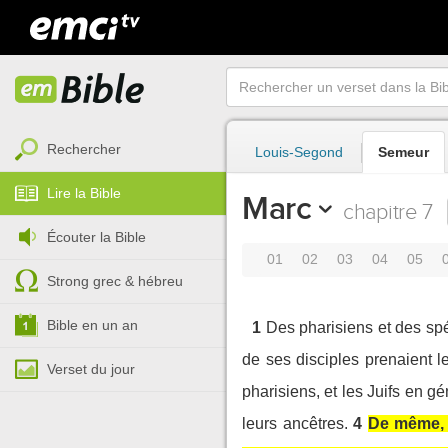
Rechercher
Louis-Segond
Semeur
Lire la Bible
Marc
chapitre 7
Écouter la Bible
01
02
03
04
05
Strong grec & hébreu
Bible en un an
1
Des pharisiens et des sp
de ses disciples prenaient l
Verset du jour
pharisiens, et les Juifs en g
leurs ancêtres.
4
De même, e