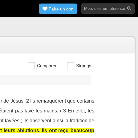
Faire un don
Comparer
Strongs
r de Jésus.
2
Ils remarquèrent que certains
étaient pas lavé les mains. (
3
En effet, les
 lavées ; ils observent ainsi la tradition de
 leurs ablutions. Ils ont reçu beaucoup