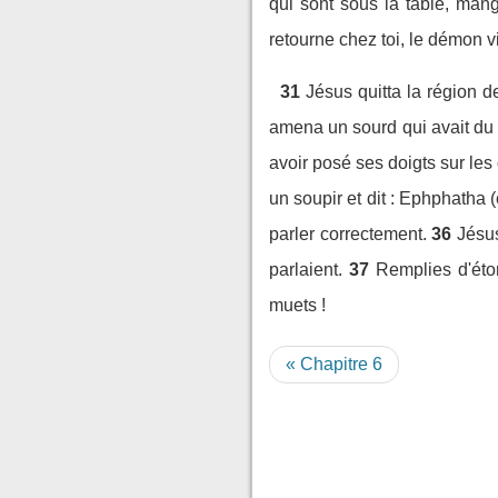
qui sont sous la table, mang
retourne chez toi, le démon vie
31
Jésus quitta la région de
amena un sourd qui avait du m
avoir posé ses doigts sur les 
un soupir et dit : Ephphatha (c
parler correctement.
36
Jésus
parlaient.
37
Remplies d'éton
muets !
« Chapitre 6