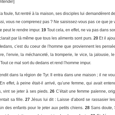
entende!]
a foule, fut rentré à la maison, ses disciples lui demandèrent d
ussi, vous ne comprenez pas ? Ne saisissez-vous pas ce que je v
e peut le rendre impur.
19
Tout cela, en effet, ne va pas dans s
éclarait par là même que tous les aliments sont purs.
20
Et il ajo
dedans, c'est du coeur de l'homme que proviennent les pensée
ère, l'envie, la méchanceté, la tromperie, le vice, la jalousie, l
Tout ce mal sort du dedans et rend l'homme impur.
rendit dans la région de Tyr. Il entra dans une maison ; il ne voul
En effet, à peine était-il arrivé, qu'une femme, qui avait entendu
, vint se jeter à ses pieds.
26
C'était une femme païenne, orig
ait sa fille.
27
Jésus lui dit : Laisse d'abord se rassasier le
n des enfants pour le jeter aux petits chiens.
28
Sans doute, S