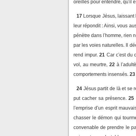
oreilles pour entendre, qu'il 
17
Lorsque Jésus, laissant l
leur répondit : Ainsi, vous a
pénètre dans l'homme, rien n
par les voies naturelles. Il d
rend impur.
21
Car c'est du 
vol, au meurtre,
22
à l'adult
comportements insensés.
23
24
Jésus partit de là et se 
put cacher sa présence.
25
l'emprise d'un esprit mauvais
chasser le démon qui tourment
convenable de prendre le pai