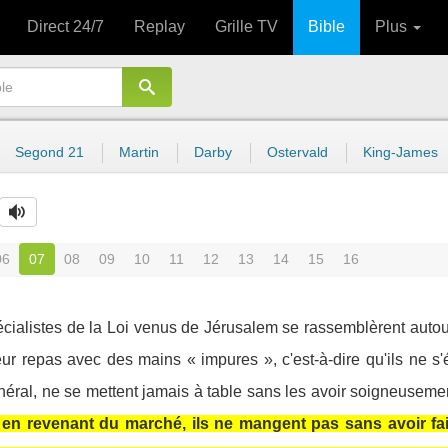
Direct 24/7
Replay
Grille TV
Bible
Plus
Segond 21
Martin
Darby
Ostervald
King-James
06
07
08
09
10
11
12
13
14
15
16
écialistes de la Loi venus de Jérusalem se rassemblèrent autou
eur repas avec des mains « impures », c'est-à-dire qu'ils ne s'
énéral, ne se mettent jamais à table sans les avoir soigneusement
n revenant du marché, ils ne mangent pas sans avoir fait