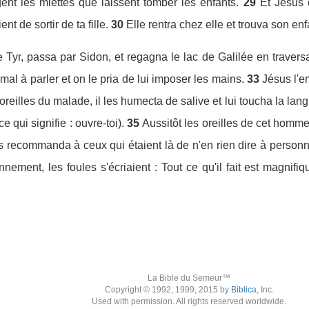
ent les miettes que laissent tomber les enfants.
29
Et Jésus 
nt de sortir de ta fille.
30
Elle rentra chez elle et trouva son enfa
 Tyr, passa par Sidon, et regagna le lac de Galilée en traversan
al à parler et on le pria de lui imposer les mains.
33
Jésus l'e
oreilles du malade, il les humecta de salive et lui toucha la lang
e qui signifie : ouvre-toi).
35
Aussitôt les oreilles de cet homme 
 recommanda à ceux qui étaient là de n'en rien dire à personne ;
nement, les foules s'écriaient : Tout ce qu'il fait est magnifiqu
La Bible du Semeur™
Copyright © 1992, 1999, 2015 by
Biblica
, Inc.
Used with permission. All rights reserved worldwide.