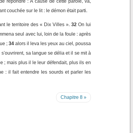
de répondre : A cause de cette parole, va,
nt couchée sur le lit : le démon était parti.
t le territoire des « Dix Villes ».
32
On lui
mmena seul avec lui, loin de la foule : après
ue ;
34
alors il leva les yeux au ciel, poussa
s'ouvrirent, sa langue se délia et il se mit à
 mais plus il le leur défendait, plus ils en
e : il fait entendre les sourds et parler les
Chapitre 8 »