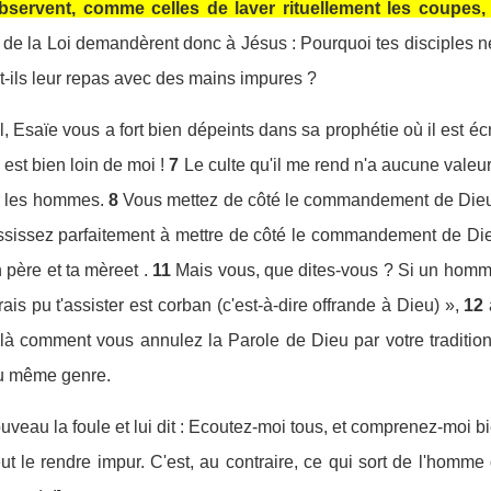
 observent, comme celles de laver rituellement les coupes,
s de la Loi demandèrent donc à Jésus : Pourquoi tes disciples ne
-ils leur repas avec des mains impures ?
il, Esaïe vous a fort bien dépeints dans sa prophétie où il est é
 est bien loin de moi !
7
Le culte qu'il me rend n'a aucune valeu
r les hommes.
8
Vous mettez de côté le commandement de Dieu,
ussissez parfaitement à mettre de côté le commandement de Dieu 
n père et ta mèreet .
11
Mais vous, que dites-vous ? Si un homme
is pu t'assister est corban (c'est-à-dire offrande à Dieu) »,
12
là comment vous annulez la Parole de Dieu par votre tradition
du même genre.
veau la foule et lui dit : Ecoutez-moi tous, et comprenez-moi bi
 le rendre impur. C'est, au contraire, ce qui sort de l'homme q