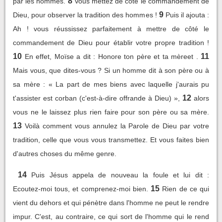
8
par les hommes.
Vous mettez de côté le commandement de
9
Dieu, pour observer la tradition des hommes !
Puis il ajouta :
Ah ! vous réussissez parfaitement à mettre de côté le
commandement de Dieu pour établir votre propre tradition !
10
11
En effet, Moïse a dit : Honore ton père et ta mèreet .
Mais vous, que dites-vous ? Si un homme dit à son père ou à
sa mère : « La part de mes biens avec laquelle j'aurais pu
12
t'assister est corban (c'est-à-dire offrande à Dieu) »,
alors
vous ne le laissez plus rien faire pour son père ou sa mère.
13
Voilà comment vous annulez la Parole de Dieu par votre
tradition, celle que vous vous transmettez. Et vous faites bien
d'autres choses du même genre.
14
Puis Jésus appela de nouveau la foule et lui dit :
15
Ecoutez-moi tous, et comprenez-moi bien.
Rien de ce qui
vient du dehors et qui pénètre dans l'homme ne peut le rendre
impur. C'est, au contraire, ce qui sort de l'homme qui le rend