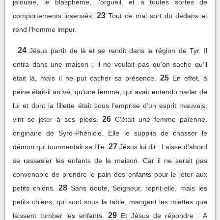
jalousie, le blasphème, l'orgueil, et à toutes sortes de
23
comportements insensés.
Tout ce mal sort du dedans et
rend l'homme impur.
24
Jésus partit de là et se rendit dans la région de Tyr. Il
entra dans une maison ; il ne voulait pas qu'on sache qu'il
25
était là, mais il ne put cacher sa présence.
En effet, à
peine était-il arrivé, qu'une femme, qui avait entendu parler de
lui et dont la fillette était sous l'emprise d'un esprit mauvais,
26
vint se jeter à ses pieds.
C'était une femme païenne,
originaire de Syro-Phénicie. Elle le supplia de chasser le
27
démon qui tourmentait sa fille.
Jésus lui dit : Laisse d'abord
se rassasier les enfants de la maison. Car il ne serait pas
convenable de prendre le pain des enfants pour le jeter aux
28
petits chiens.
Sans doute, Seigneur, reprit-elle, mais les
petits chiens, qui sont sous la table, mangent les miettes que
29
laissent tomber les enfants.
Et Jésus de répondre : A