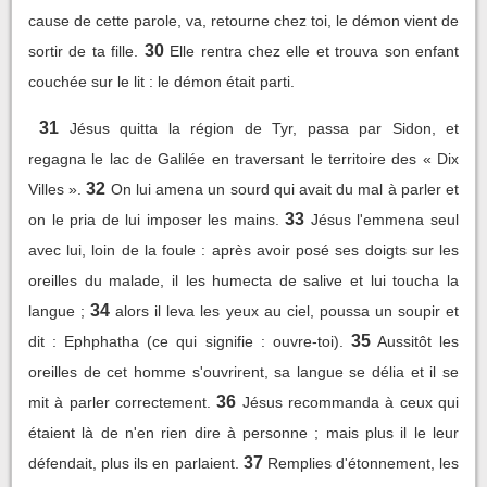
cause de cette parole, va, retourne chez toi, le démon vient de
30
sortir de ta fille.
Elle rentra chez elle et trouva son enfant
couchée sur le lit : le démon était parti.
31
Jésus quitta la région de Tyr, passa par Sidon, et
regagna le lac de Galilée en traversant le territoire des « Dix
32
Villes ».
On lui amena un sourd qui avait du mal à parler et
33
on le pria de lui imposer les mains.
Jésus l'emmena seul
avec lui, loin de la foule : après avoir posé ses doigts sur les
oreilles du malade, il les humecta de salive et lui toucha la
34
langue ;
alors il leva les yeux au ciel, poussa un soupir et
35
dit : Ephphatha (ce qui signifie : ouvre-toi).
Aussitôt les
oreilles de cet homme s'ouvrirent, sa langue se délia et il se
36
mit à parler correctement.
Jésus recommanda à ceux qui
étaient là de n'en rien dire à personne ; mais plus il le leur
37
défendait, plus ils en parlaient.
Remplies d'étonnement, les