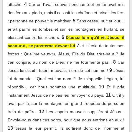
4
attaché.
Car on l'avait souvent enchaîné et on lui avait mis
des fers aux pieds, mais il cassait les chaînes et brisait les fers
5
: personne ne pouvait le maîtriser.
Sans cesse, nuit et jour, il
errait parmi les tombes et sur les montagnes en hurlant, se
6
blessant contre les rochers.
D'aussi loin qu'il vit Jésus, il
7
accourut, se prosterna devant lui
et lui cria de toutes ses
forces : Que me veux-tu, Jésus, Fils du Dieu très-haut ? Je
8
t'en conjure, au nom de Dieu, ne me tourmente pas !
Car
9
Jésus lui disait : Esprit mauvais, sors de cet homme !
Jésus
lui demanda : Quel est ton nom ? Je m'appelle Légion, lui
10
répondit-il, car nous sommes une multitude.
Et il pria
11
instamment Jésus de ne pas les renvoyer du pays.
Or, il y
avait par là, sur la montagne, un grand troupeau de porcs en
12
train de paître.
Les esprits mauvais supplièrent Jésus :
Envoie-nous dans ces porcs, pour que nous entrions en eux !
13
Jésus le leur permit. Ils sortirent donc de l'homme et