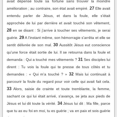
avait dépensé toute sa fortune sans trouver la moindre
27
amélioration ; au contraire, son état avait empiré.
Elle avait
entendu parler de Jésus, et dans la foule, elle s'était
approchée de lui par derrière et avait touché son vêtement,
28
en se disant : Si j'arrive à toucher ses vêtements, je serai
29
guérie.
A l'instant même, son hémorragie s'arrêta et elle se
30
sentit délivrée de son mal.
Aussitôt Jésus eut conscience
qu'une force était sortie de lui. Il se retourna dans la foule et
31
demanda : Qui a touché mes vêtements ?
Ses disciples lui
dirent : Tu vois la foule qui te presse de tous côtés et tu
32
demandes : « Qui m'a touché ? »
Mais lui continuait à
parcourir la foule du regard pour voir celle qui avait fait cela.
33
Alors, saisie de crainte et toute tremblante, la femme,
sachant ce qui lui était arrivé, s'avança, se jeta aux pieds de
34
Jésus et lui dit toute la vérité.
Jésus lui dit : Ma fille, parce
que tu as eu foi en moi, tu es guérie ; va en paix et sois guérie