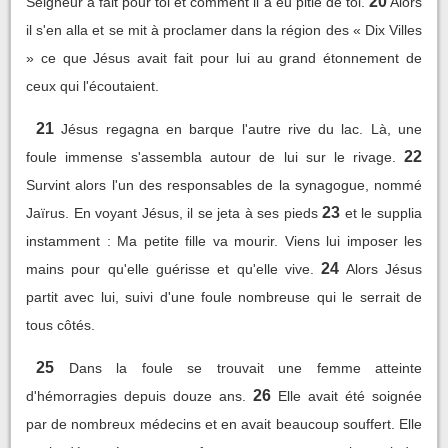
20
Seigneur a fait pour toi et comment il a eu pitié de toi.
Alors
il s'en alla et se mit à proclamer dans la région des « Dix Villes
» ce que Jésus avait fait pour lui au grand étonnement de
ceux qui l'écoutaient.
21
Jésus regagna en barque l'autre rive du lac. Là, une
22
foule immense s'assembla autour de lui sur le rivage.
Survint alors l'un des responsables de la synagogue, nommé
23
Jaïrus. En voyant Jésus, il se jeta à ses pieds
et le supplia
instamment : Ma petite fille va mourir. Viens lui imposer les
24
mains pour qu'elle guérisse et qu'elle vive.
Alors Jésus
partit avec lui, suivi d'une foule nombreuse qui le serrait de
tous côtés.
25
Dans la foule se trouvait une femme atteinte
26
d'hémorragies depuis douze ans.
Elle avait été soignée
par de nombreux médecins et en avait beaucoup souffert. Elle