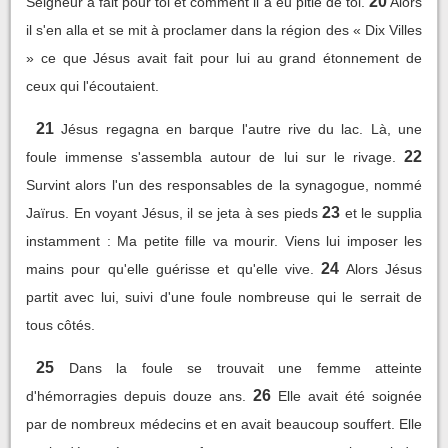
20
Seigneur a fait pour toi et comment il a eu pitié de toi.
Alors
il s'en alla et se mit à proclamer dans la région des « Dix Villes
» ce que Jésus avait fait pour lui au grand étonnement de
ceux qui l'écoutaient.
21
Jésus regagna en barque l'autre rive du lac. Là, une
22
foule immense s'assembla autour de lui sur le rivage.
Survint alors l'un des responsables de la synagogue, nommé
23
Jaïrus. En voyant Jésus, il se jeta à ses pieds
et le supplia
instamment : Ma petite fille va mourir. Viens lui imposer les
24
mains pour qu'elle guérisse et qu'elle vive.
Alors Jésus
partit avec lui, suivi d'une foule nombreuse qui le serrait de
tous côtés.
25
Dans la foule se trouvait une femme atteinte
26
d'hémorragies depuis douze ans.
Elle avait été soignée
par de nombreux médecins et en avait beaucoup souffert. Elle