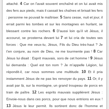
4
attaché.
Car on l'avait souvent enchaîné et on lui avait mis
des fers aux pieds, mais il cassait les chaînes et brisait les fers
5
: personne ne pouvait le maîtriser.
Sans cesse, nuit et jour, il
errait parmi les tombes et sur les montagnes en hurlant, se
6
blessant contre les rochers.
D'aussi loin qu'il vit Jésus, il
7
accourut, se prosterna devant lui
et lui cria de toutes ses
forces : Que me veux-tu, Jésus, Fils du Dieu très-haut ? Je
8
t'en conjure, au nom de Dieu, ne me tourmente pas !
Car
9
Jésus lui disait : Esprit mauvais, sors de cet homme !
Jésus
lui demanda : Quel est ton nom ? Je m'appelle Légion, lui
10
répondit-il, car nous sommes une multitude.
Et il pria
11
instamment Jésus de ne pas les renvoyer du pays.
Or, il y
avait par là, sur la montagne, un grand troupeau de porcs en
12
train de paître.
Les esprits mauvais supplièrent Jésus :
Envoie-nous dans ces porcs, pour que nous entrions en eux !
13
Jésus le leur permit. Ils sortirent donc de l'homme et