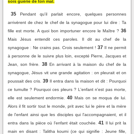
sois guérie de ton mal.
35
Pendant qu'il parlait encore, quelques personnes
arrivèrent de chez le chef de la synagogue pour lui dire : Ta
36
fille est morte. A quoi bon importuner encore le Maître ?
Mais Jésus entendit ces paroles. Il dit au chef de la
37
synagogue : Ne crains pas. Crois seulement !
Il ne permit
à personne de le suivre plus loin, excepté Pierre, Jacques et
38
Jean, son frère.
En arrivant à la maison du chef de la
synagogue, Jésus vit une grande agitation : on pleurait et on
39
poussait des cris.
Il entra dans la maison et dit : Pourquoi
ce tumulte ? Pourquoi ces pleurs ? L'enfant n'est pas morte,
40
elle est seulement endormie.
Mais on se moqua de lui.
Alors il fit sortir tout le monde, prit avec lui le père et la mère
de l'enfant ainsi que les disciples qui l'accompagnaient, et il
41
entra dans la pièce où l'enfant était couchée.
Il lui prit la
main en disant : Talitha koumi (ce qui signifie : Jeune fille,