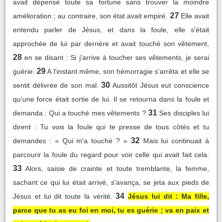
avait dépensé toute sa fortune sans trouver la moindre
27
amélioration ; au contraire, son état avait empiré.
Elle avait
entendu parler de Jésus, et dans la foule, elle s'était
approchée de lui par derrière et avait touché son vêtement,
28
en se disant : Si j'arrive à toucher ses vêtements, je serai
29
guérie.
A l'instant même, son hémorragie s'arrêta et elle se
30
sentit délivrée de son mal.
Aussitôt Jésus eut conscience
qu'une force était sortie de lui. Il se retourna dans la foule et
31
demanda : Qui a touché mes vêtements ?
Ses disciples lui
dirent : Tu vois la foule qui te presse de tous côtés et tu
32
demandes : « Qui m'a touché ? »
Mais lui continuait à
parcourir la foule du regard pour voir celle qui avait fait cela.
33
Alors, saisie de crainte et toute tremblante, la femme,
sachant ce qui lui était arrivé, s'avança, se jeta aux pieds de
34
Jésus et lui dit toute la vérité.
Jésus lui dit : Ma fille,
parce que tu as eu foi en moi, tu es guérie ; va en paix et