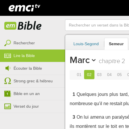
Rechercher
Louis-Segond
Semeur
Lire la Bible
Marc
chapitre 2
Écouter la Bible
01
02
03
04
05
Strong grec & hébreu
Bible en un an
1
Quelques jours plus tard,
nombreuse qu'il ne restait p
Verset du jour
3
On lui amena un paralysé
ils montèrent sur le toit en t