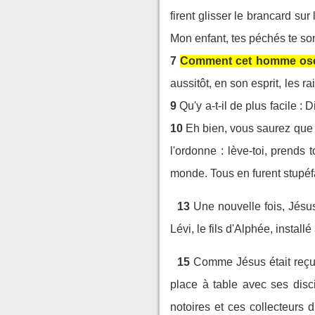
firent glisser le brancard sur
Mon enfant, tes péchés te so
7
Comment cet homme ose-t-
aussitôt, en son esprit, les 
9
Qu'y a-t-il de plus facile 
10
Eh bien, vous saurez que l
l'ordonne : lève-toi, prends t
monde. Tous en furent stupéfa
13
Une nouvelle fois, Jésus
Lévi, le fils d'Alphée, installé
15
Comme Jésus était reçu 
place à table avec ses disci
notoires et ces collecteurs d