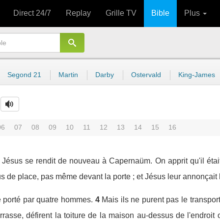
Direct 24/7
Replay
Grille TV
Bible
Plus
Segond 21
Martin
Darby
Ostervald
King-James
06
07
08
09
10
11
12
13
14
15
16
 Jésus se rendit de nouveau à Capernaüm. On apprit qu'il étai
lus de place, pas même devant la porte ; et Jésus leur annonçai
 porté par quatre hommes.
4
Mais ils ne purent pas le transpor
errasse, défirent la toiture de la maison au-dessus de l'endroit 