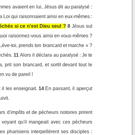
ommes avaient en lui, Jésus dit au paralysé :
e la Loi qui raisonnaient ainsi en eux-mêmes :
échés si ce n'est Dieu seul ?
8
Jésus sut
ourquoi raisonnez-vous ainsi en vous-mêmes ?
« Lève-toi, prends ton brancard et marche » ?
échés.
11
Alors il déclara au paralysé : Je te
 prit son brancard, et sortit devant tout le
n vu de pareil !
il les enseignait.
14
En passant, il aperçut
ivit.
s d'impôts et de pécheurs notoires prirent
 voyant qu'il mangeait avec ces pécheurs
es pharisiens interpellèrent ses disciples :