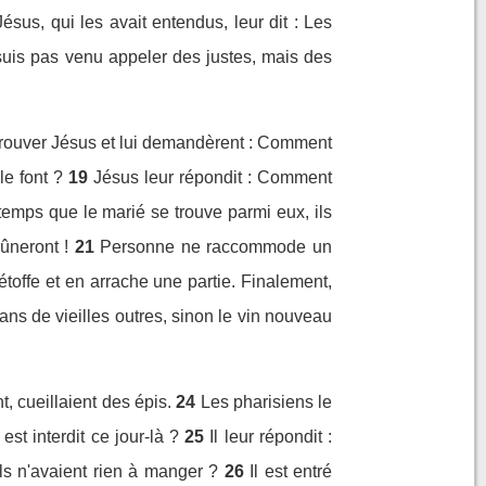
Jésus, qui les avait entendus, leur dit : Les
suis pas venu appeler des justes, mais des
nt trouver Jésus et lui demandèrent : Comment
le font ?
19
Jésus leur répondit : Comment
temps que le marié se trouve parmi eux, ils
eûneront !
21
Personne ne raccommode un
étoffe et en arrache une partie. Finalement,
s de vieilles outres, sinon le vin nouveau
, cueillaient des épis.
24
Les pharisiens le
st interdit ce jour-là ?
25
Il leur répondit :
ls n'avaient rien à manger ?
26
Il est entré