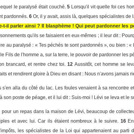
 lequel le paralysé était couché.
5
Lorsqu'il vit quelle foi ces h
nt pardonnés.
6
Or, il y avait, assis là, quelques spécialistes d
il parler ainsi ? Il blasphème ! Qui peut pardonner les p
raisonnements qu'ils se faisaient en eux-mêmes ; il leur dit : P
: Dire au paralysé : « Tes péchés te sont pardonnés », ou bien : 
e Fils de l'homme a, sur la terre, le pouvoir de pardonner les p
on brancard, et rentre chez toi.
12
Aussitôt, cet homme se leva,
its et rendirent gloire à Dieu en disant : Nous n'avons jamais rie
 s'en alla du côté du lac. Les foules venaient à sa rencontre et 
 à son poste de péage, et il lui dit : Suis-moi ! Lévi se leva et le su
pour un repas dans la maison de Lévi, beaucoup de collecteur
ples et avec lui. Car ils étaient nombreux à le suivre.
16
En
'impôts, les spécialistes de la Loi qui appartenaient au parti d