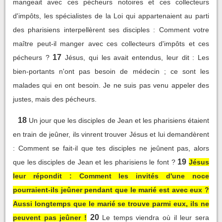
mangeait avec ces pécheurs notoires et ces collecteurs
d'impôts, les spécialistes de la Loi qui appartenaient au parti
des pharisiens interpellèrent ses disciples : Comment votre
maître peut-il manger avec ces collecteurs d'impôts et ces
17
pécheurs ?
Jésus, qui les avait entendus, leur dit : Les
bien-portants n'ont pas besoin de médecin ; ce sont les
malades qui en ont besoin. Je ne suis pas venu appeler des
justes, mais des pécheurs.
18
Un jour que les disciples de Jean et les pharisiens étaient
en train de jeûner, ils vinrent trouver Jésus et lui demandèrent
: Comment se fait-il que tes disciples ne jeûnent pas, alors
19
que les disciples de Jean et les pharisiens le font ?
Jésus
leur répondit : Comment les invités d'une noce
pourraient-ils jeûner pendant que le marié est avec eux ?
Aussi longtemps que le marié se trouve parmi eux, ils ne
20
peuvent pas jeûner !
Le temps viendra où il leur sera