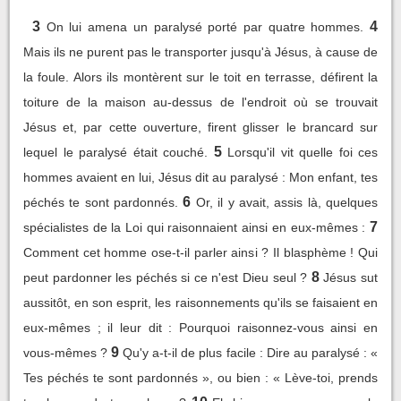
3
4
On lui amena un paralysé porté par quatre hommes.
Mais ils ne purent pas le transporter jusqu'à Jésus, à cause de
la foule. Alors ils montèrent sur le toit en terrasse, défirent la
toiture de la maison au-dessus de l'endroit où se trouvait
Jésus et, par cette ouverture, firent glisser le brancard sur
5
lequel le paralysé était couché.
Lorsqu'il vit quelle foi ces
hommes avaient en lui, Jésus dit au paralysé : Mon enfant, tes
6
péchés te sont pardonnés.
Or, il y avait, assis là, quelques
7
spécialistes de la Loi qui raisonnaient ainsi en eux-mêmes :
Comment cet homme ose-t-il parler ainsi ? Il blasphème ! Qui
8
peut pardonner les péchés si ce n'est Dieu seul ?
Jésus sut
aussitôt, en son esprit, les raisonnements qu'ils se faisaient en
eux-mêmes ; il leur dit : Pourquoi raisonnez-vous ainsi en
9
vous-mêmes ?
Qu'y a-t-il de plus facile : Dire au paralysé : «
Tes péchés te sont pardonnés », ou bien : « Lève-toi, prends