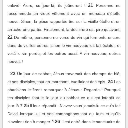
21
enlevé. Alors, ce jour-là, ils jeûneront !
Personne ne
raccommode un vieux vêtement avec un morceau d'étoffe
neuve. Sinon, la pièce rapportée tire sur la vieille étoffe et en
arrache une partie. Finalement, la déchirure est pire qu'avant.
22
De même, personne ne verse du vin qui fermente encore
dans de vieilles outres, sinon le vin nouveau les fait éclater, et
voilà le vin perdu, et les outres aussi. A vin nouveau, outres
neuves !
23
Un jour de sabbat, Jésus traversait des champs de blé,
24
et ses disciples, tout en marchant, cueillaient des épis.
Les
pharisiens le firent remarquer à Jésus : Regarde ! Pourquoi
tes disciples font-ils le jour du sabbat ce qui est interdit ce
25
jour-là ?
Il leur répondit : N'avez-vous jamais lu ce qu'a fait
David lorsque lui et ses compagnons ont eu faim et qu'ils
26
n'avaient rien à manger ?
Il est entré dans le sanctuaire de