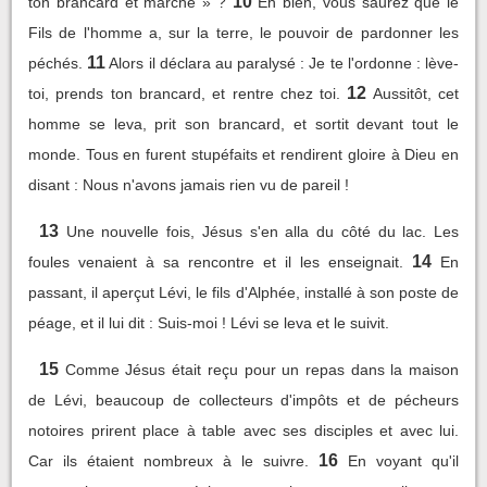
10
ton brancard et marche » ?
Eh bien, vous saurez que le
Fils de l'homme a, sur la terre, le pouvoir de pardonner les
11
péchés.
Alors il déclara au paralysé : Je te l'ordonne : lève-
12
toi, prends ton brancard, et rentre chez toi.
Aussitôt, cet
homme se leva, prit son brancard, et sortit devant tout le
monde. Tous en furent stupéfaits et rendirent gloire à Dieu en
disant : Nous n'avons jamais rien vu de pareil !
13
Une nouvelle fois, Jésus s'en alla du côté du lac. Les
14
foules venaient à sa rencontre et il les enseignait.
En
passant, il aperçut Lévi, le fils d'Alphée, installé à son poste de
péage, et il lui dit : Suis-moi ! Lévi se leva et le suivit.
15
Comme Jésus était reçu pour un repas dans la maison
de Lévi, beaucoup de collecteurs d'impôts et de pécheurs
notoires prirent place à table avec ses disciples et avec lui.
16
Car ils étaient nombreux à le suivre.
En voyant qu'il