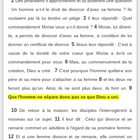
2
Des pharisiens s'approchèrent et lui posèrent une question
: Un homme a-t-il le droit de divorcer d'avec sa femme ? Ils
3
voulaient par là lui tendre un piège.
Il leur répondit : Quel
4
commandement Moïse vous a-t-il donné ?
Moïse, lui dirent-
ils, a permis de divorcer d'avec sa femme, à condition de lui
5
donner un certificat de divorce.
Jésus leur répondit : C'est à
cause de la dureté de votre coeur que Moïse a écrit ce
6
commandement pour vous.
Mais, au commencement de la
7
création, Dieu a créé .
C'est pourquoi l'homme quittera son
8
père et sa mère pour s'attacher à sa femme
et les deux ne
9
feront plus qu'un. Ainsi, ils ne sont plus deux, ils font un.
Que l'homme ne sépare donc pas ce que Dieu a uni.
10
De retour à la maison, les disciples l'interrogèrent à
11
nouveau sur ce sujet.
Il leur dit : Celui qui divorce et se
remarie commet un adultère à l'égard de sa première femme.
12
Et si une femme divorce et se remarie, elle commet un