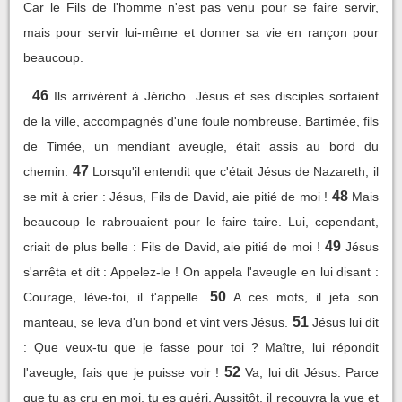
Car le Fils de l'homme n'est pas venu pour se faire servir,
mais pour servir lui-même et donner sa vie en rançon pour
beaucoup.
46
Ils arrivèrent à Jéricho. Jésus et ses disciples sortaient
de la ville, accompagnés d'une foule nombreuse. Bartimée, fils
de Timée, un mendiant aveugle, était assis au bord du
47
chemin.
Lorsqu'il entendit que c'était Jésus de Nazareth, il
48
se mit à crier : Jésus, Fils de David, aie pitié de moi !
Mais
beaucoup le rabrouaient pour le faire taire. Lui, cependant,
49
criait de plus belle : Fils de David, aie pitié de moi !
Jésus
s'arrêta et dit : Appelez-le ! On appela l'aveugle en lui disant :
50
Courage, lève-toi, il t'appelle.
A ces mots, il jeta son
51
manteau, se leva d'un bond et vint vers Jésus.
Jésus lui dit
: Que veux-tu que je fasse pour toi ? Maître, lui répondit
52
l'aveugle, fais que je puisse voir !
Va, lui dit Jésus. Parce
que tu as cru en moi, tu es guéri. Aussitôt, il recouvra la vue et