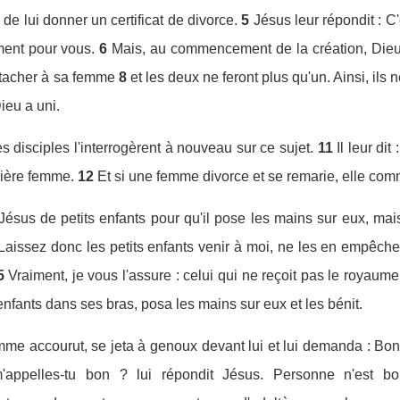
de lui donner un certificat de divorce.
5
Jésus leur répondit : C
ent pour vous.
6
Mais, au commencement de la création, Dieu
ttacher à sa femme
8
et les deux ne feront plus qu'un. Ainsi, ils n
ieu a uni.
s disciples l'interrogèrent à nouveau sur ce sujet.
11
Il leur di
mière femme.
12
Et si une femme divorce et se remarie, elle com
sus de petits enfants pour qu'il pose les mains sur eux, mais 
a. Laissez donc les petits enfants venir à moi, ne les en empêc
5
Vraiment, je vous l'assure : celui qui ne reçoit pas le royaum
 enfants dans ses bras, posa les mains sur eux et les bénit.
me accourut, se jeta à genoux devant lui et lui demanda : Bon M
'appelles-tu bon ? lui répondit Jésus. Personne n'est bo