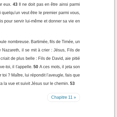
ur eux.
43
Il ne doit pas en être ainsi parmi
si quelqu'un veut être le premier parmi vous,
ais pour servir lui-même et donner sa vie en
 foule nombreuse. Bartimée, fils de Timée, un
 Nazareth, il se mit à crier : Jésus, Fils de
riait de plus belle : Fils de David, aie pitié
-toi, il t'appelle.
50
A ces mots, il jeta son
 toi ? Maître, lui répondit l'aveugle, fais que
ra la vue et suivit Jésus sur le chemin.
53
Chapitre 11 »