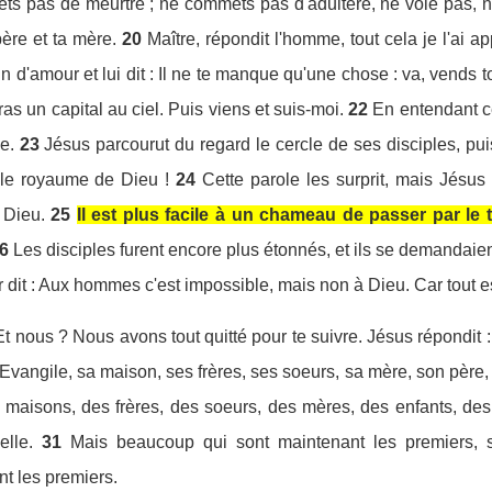
pas de meurtre ; ne commets pas d'adultère, ne vole pas, ne
ère et ta mère.
20
Maître, répondit l'homme, tout cela je l'ai 
 d'amour et lui dit : Il ne te manque qu'une chose : va, vends 
as un capital au ciel. Puis viens et suis-moi.
22
En entendant ce
he.
23
Jésus parcourut du regard le cercle de ses disciples, puis il
 le royaume de Dieu !
24
Cette parole les surprit, mais Jésus i
 Dieu.
25
Il est plus facile à un chameau de passer par le t
6
Les disciples furent encore plus étonnés, et ils se demandaien
r dit : Aux hommes c'est impossible, mais non à Dieu. Car tout e
t nous ? Nous avons tout quitté pour te suivre. Jésus répondit :
l'Evangile, sa maison, ses frères, ses soeurs, sa mère, son père,
s maisons, des frères, des soeurs, des mères, des enfants, des 
elle.
31
Mais beaucoup qui sont maintenant les premiers, s
nt les premiers.