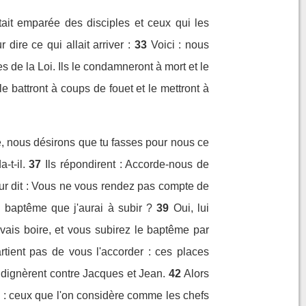
tait emparée des disciples et ceux qui les
dire ce qui allait arriver :
33
Voici : nous
 de la Loi. Ils le condamneront à mort et le
le battront à coups de fouet et le mettront à
re, nous désirons que tu fasses pour nous ce
t-il.
37
Ils répondirent : Accorde-nous de
ur dit : Vous ne vous rendez pas compte de
 baptême que j'aurai à subir ?
39
Oui, lui
 vais boire, et vous subirez le baptême par
tient pas de vous l'accorder : ces places
indignèrent contre Jacques et Jean.
42
Alors
ns : ceux que l'on considère comme les chefs