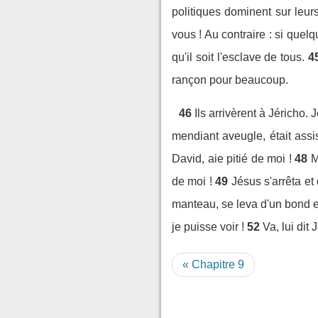
politiques dominent sur leur
vous ! Au contraire : si quelq
qu'il soit l'esclave de tous.
4
rançon pour beaucoup.
46
Ils arrivèrent à Jéricho.
mendiant aveugle, était ass
David, aie pitié de moi !
48
M
de moi !
49
Jésus s'arrêta et 
manteau, se leva d'un bond et
je puisse voir !
52
Va, lui dit
« Chapitre 9