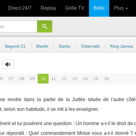
Direct 24/7
Replay
Grille TV
Bible
Plus
Segond 21
Martin
Darby
Ostervald
King-James
06
07
08
09
10
11
12
13
14
15
16
 se rendre dans la partie de la Judée située de l'autre cô
, selon son habitude, il se mit à les enseigner.
rent et lui posèrent une question : Un homme a-t-il le droit de 
leur répondit : Quel commandement Moïse vous a-t-il donné ?