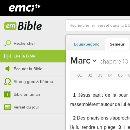
Rechercher
Louis-Segond
Semeur
Lire la Bible
Marc
chapitre 10
Écouter la Bible
01
02
03
04
05
Strong grec & hébreu
Bible en un an
1
Jésus partit de là pour
rassemblèrent autour de lui et
Verset du jour
2
Des pharisiens s'approchè
là lui tendre un piège.
3
Il 