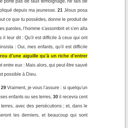
 porte pas de faux témoignage, ne fais de
appliqué depuis ma jeunesse.
21
Jésus posa
tout ce que tu possèdes, donne le produit de
s paroles, l'homme s'assombrit et s'en alla
 leur dit : Qu'il est difficile à ceux qui ont
nsista : Oui, mes enfants, qu'il est difficile
rou d'une aiguille qu'à un riche d'entrer
t entre eux : Mais alors, qui peut être sauvé
st possible à Dieu.
29
Vraiment, je vous l'assure : si quelqu'un
 ses enfants ou ses terres,
30
il recevra cent
terres, avec des persécutions ; et, dans le
eront les derniers, et beaucoup qui sont