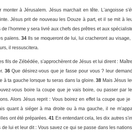
ur monter à Jérusalem. Jésus marchait en tête. L'angoisse s'é
inte. Jésus prit de nouveau les Douze à part, et il se mit à leur 
de l'homme y sera livré aux chefs des prêtres et aux spécialistes
es païens.
34
Ils se moqueront de lui, lui cracheront au visage, 
urs, il ressuscitera.
es fils de Zébédée, s'approchèrent de Jésus et lui dirent : Maît
r.
36
Que désirez-vous que je fasse pour vous ? leur demanda-
utre à ta gauche lorsque tu seras dans la gloire.
38
Mais Jésus le
ez-vous boire la coupe que je vais boire, ou passer par le
vons. Alors Jésus reprit : Vous boirez en effet la coupe que je
is quant à siéger à ma droite ou à ma gauche, il ne m'appar
lles ont été préparées.
41
En entendant cela, les dix autres s'
 de lui et leur dit : Vous savez ce qui se passe dans les natio