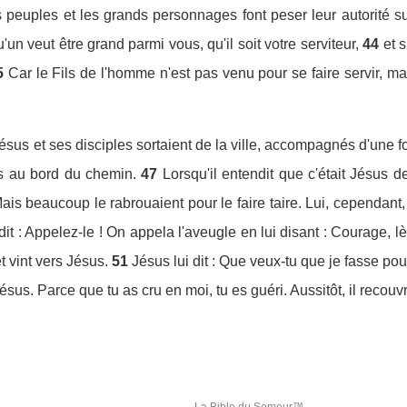
s peuples et les grands personnages font peser leur autorité s
u'un veut être grand parmi vous, qu'il soit votre serviteur,
44
et 
5
Car le Fils de l'homme n'est pas venu pour se faire servir, m
 Jésus et ses disciples sortaient de la ville, accompagnés d'une
is au bord du chemin.
47
Lorsqu'il entendit que c'était Jésus de
ais beaucoup le rabrouaient pour le faire taire. Lui, cependant, c
dit : Appelez-le ! On appela l'aveugle en lui disant : Courage, lève
 vint vers Jésus.
51
Jésus lui dit : Que veux-tu que je fasse pour
 Jésus. Parce que tu as cru en moi, tu es guéri. Aussitôt, il recouv