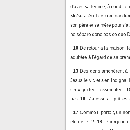
d'avec sa femme, à condition 
Moïse a écrit ce commandem
son père et sa mère pour s'a
ne sépare donc pas ce que D
10
De retour à la maison, le
adultère à l'égard de sa pre
13
Des gens amenèrent à Jé
Jésus le vit, et s'en indign
ceux qui leur ressemblent.
1
pas.
16
Là-dessus, il prit les
17
Comme il partait, un hom
éternelle ?
18
Pourquoi m