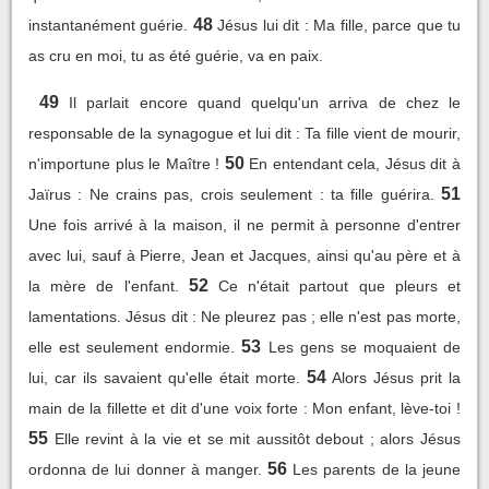
48
instantanément guérie.
Jésus lui dit : Ma fille, parce que tu
as cru en moi, tu as été guérie, va en paix.
49
Il parlait encore quand quelqu'un arriva de chez le
responsable de la synagogue et lui dit : Ta fille vient de mourir,
50
n'importune plus le Maître !
En entendant cela, Jésus dit à
51
Jaïrus : Ne crains pas, crois seulement : ta fille guérira.
Une fois arrivé à la maison, il ne permit à personne d'entrer
avec lui, sauf à Pierre, Jean et Jacques, ainsi qu'au père et à
52
la mère de l'enfant.
Ce n'était partout que pleurs et
lamentations. Jésus dit : Ne pleurez pas ; elle n'est pas morte,
53
elle est seulement endormie.
Les gens se moquaient de
54
lui, car ils savaient qu'elle était morte.
Alors Jésus prit la
main de la fillette et dit d'une voix forte : Mon enfant, lève-toi !
55
Elle revint à la vie et se mit aussitôt debout ; alors Jésus
56
ordonna de lui donner à manger.
Les parents de la jeune