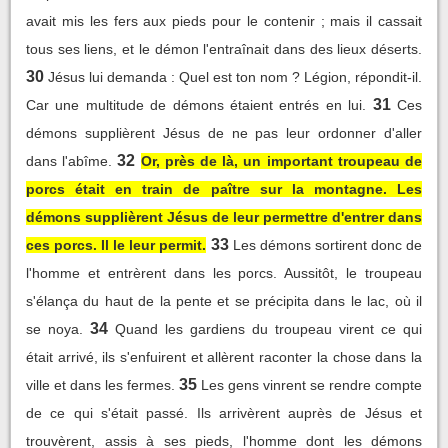
avait mis les fers aux pieds pour le contenir ; mais il cassait
tous ses liens, et le démon l'entraînait dans des lieux déserts.
30
Jésus lui demanda : Quel est ton nom ? Légion, répondit-il.
31
Car une multitude de démons étaient entrés en lui.
Ces
démons supplièrent Jésus de ne pas leur ordonner d'aller
32
dans l'abîme.
Or, près de là, un important troupeau de
porcs était en train de paître sur la montagne. Les
démons supplièrent Jésus de leur permettre d'entrer dans
33
ces porcs. Il le leur permit.
Les démons sortirent donc de
l'homme et entrèrent dans les porcs. Aussitôt, le troupeau
s'élança du haut de la pente et se précipita dans le lac, où il
34
se noya.
Quand les gardiens du troupeau virent ce qui
était arrivé, ils s'enfuirent et allèrent raconter la chose dans la
35
ville et dans les fermes.
Les gens vinrent se rendre compte
de ce qui s'était passé. Ils arrivèrent auprès de Jésus et
trouvèrent, assis à ses pieds, l'homme dont les démons