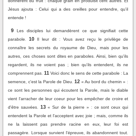
donnèrent du fruit : chaque grain en produisit cent autres. Et
Jésus ajouta : Celui qui a des oreilles pour entendre, qu'il
entende !
9
Les disciples lui demandèrent ce que signifiait cette
10
parabole.
Il leur dit : Vous avez reçu le privilège de
connaître les secrets du royaume de Dieu, mais pour les
autres, ces choses sont dites en paraboles. Ainsi, bien qu'ils
regardent, ils ne voient pas ; bien qu'ils entendent, ils ne
11
comprennent pas.
Voici donc le sens de cette parabole : La
12
semence, c'est la Parole de Dieu.
« Au bord du chemin » :
ce sont les personnes qui écoutent la Parole, mais le diable
vient l'arracher de leur coeur pour les empêcher de croire et
13
d'être sauvées.
« Sur de la pierre » : ce sont ceux qui
entendent la Parole et l'acceptent avec joie ; mais, comme ils
ne la laissent pas prendre racine en eux, leur foi est
passagère. Lorsque survient l'épreuve, ils abandonnent tout.