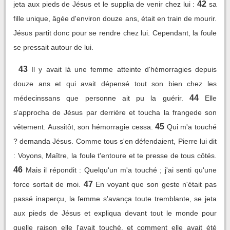
42
jeta aux pieds de Jésus et le supplia de venir chez lui :
sa
fille unique, âgée d'environ douze ans, était en train de mourir.
Jésus partit donc pour se rendre chez lui. Cependant, la foule
se pressait autour de lui.
43
Il y avait là une femme atteinte d'hémorragies depuis
douze ans et qui avait dépensé tout son bien chez les
44
médecinssans que personne ait pu la guérir.
Elle
s'approcha de Jésus par derrière et toucha la frangede son
45
vêtement. Aussitôt, son hémorragie cessa.
Qui m'a touché
? demanda Jésus. Comme tous s'en défendaient, Pierre lui dit
: Voyons, Maître, la foule t'entoure et te presse de tous côtés.
46
Mais il répondit : Quelqu'un m'a touché ; j'ai senti qu'une
47
force sortait de moi.
En voyant que son geste n'était pas
passé inaperçu, la femme s'avança toute tremblante, se jeta
aux pieds de Jésus et expliqua devant tout le monde pour
quelle raison elle l'avait touché, et comment elle avait été