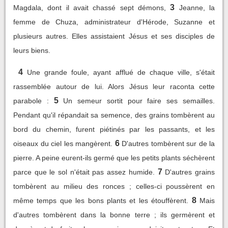
3
Magdala, dont il avait chassé sept démons,
Jeanne, la
femme de Chuza, administrateur d'Hérode, Suzanne et
plusieurs autres. Elles assistaient Jésus et ses disciples de
leurs biens.
4
Une grande foule, ayant afflué de chaque ville, s'était
rassemblée autour de lui. Alors Jésus leur raconta cette
5
parabole :
Un semeur sortit pour faire ses semailles.
Pendant qu'il répandait sa semence, des grains tombèrent au
bord du chemin, furent piétinés par les passants, et les
6
oiseaux du ciel les mangèrent.
D'autres tombèrent sur de la
pierre. A peine eurent-ils germé que les petits plants séchèrent
7
parce que le sol n'était pas assez humide.
D'autres grains
tombèrent au milieu des ronces ; celles-ci poussèrent en
8
même temps que les bons plants et les étouffèrent.
Mais
d'autres tombèrent dans la bonne terre ; ils germèrent et