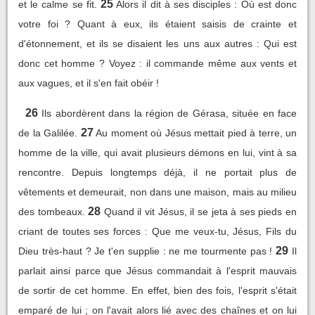
25
et le calme se fit.
Alors il dit à ses disciples : Où est donc
votre foi ? Quant à eux, ils étaient saisis de crainte et
d'étonnement, et ils se disaient les uns aux autres : Qui est
donc cet homme ? Voyez : il commande même aux vents et
aux vagues, et il s'en fait obéir !
26
Ils abordèrent dans la région de Gérasa, située en face
27
de la Galilée.
Au moment où Jésus mettait pied à terre, un
homme de la ville, qui avait plusieurs démons en lui, vint à sa
rencontre. Depuis longtemps déjà, il ne portait plus de
vêtements et demeurait, non dans une maison, mais au milieu
28
des tombeaux.
Quand il vit Jésus, il se jeta à ses pieds en
criant de toutes ses forces : Que me veux-tu, Jésus, Fils du
29
Dieu très-haut ? Je t'en supplie : ne me tourmente pas !
Il
parlait ainsi parce que Jésus commandait à l'esprit mauvais
de sortir de cet homme. En effet, bien des fois, l'esprit s'était
emparé de lui ; on l'avait alors lié avec des chaînes et on lui