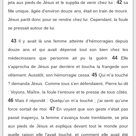
42
jeta aux pieds de Jésus et le supplia de venir chez lui :
sa
fille unique, âgée d'environ douze ans, était en train de mourir.
Jésus partit donc pour se rendre chez lui. Cependant, la foule
se pressait autour de lui.
43
Il y avait là une femme atteinte d'hémorragies depuis
douze ans et qui avait dépensé tout son bien chez les
44
médecinssans que personne ait pu la guérir.
Elle
s'approcha de Jésus par derrière et toucha la frangede son
45
vêtement. Aussitôt, son hémorragie cessa.
Qui m'a touché
? demanda Jésus. Comme tous s'en défendaient, Pierre lui dit
: Voyons, Maître, la foule t'entoure et te presse de tous côtés.
46
Mais il répondit : Quelqu'un m'a touché ; j'ai senti qu'une
47
force sortait de moi.
En voyant que son geste n'était pas
passé inaperçu, la femme s'avança toute tremblante, se jeta
aux pieds de Jésus et expliqua devant tout le monde pour
quelle raison elle l'avait touché, et comment elle avait été