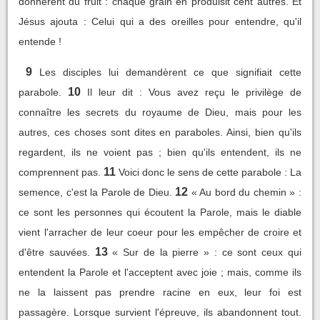
donnèrent du fruit : chaque grain en produisit cent autres. Et
Jésus ajouta : Celui qui a des oreilles pour entendre, qu'il
entende !
9
Les disciples lui demandèrent ce que signifiait cette
10
parabole.
Il leur dit : Vous avez reçu le privilège de
connaître les secrets du royaume de Dieu, mais pour les
autres, ces choses sont dites en paraboles. Ainsi, bien qu'ils
regardent, ils ne voient pas ; bien qu'ils entendent, ils ne
11
comprennent pas.
Voici donc le sens de cette parabole : La
12
semence, c'est la Parole de Dieu.
« Au bord du chemin » :
ce sont les personnes qui écoutent la Parole, mais le diable
vient l'arracher de leur coeur pour les empêcher de croire et
13
d'être sauvées.
« Sur de la pierre » : ce sont ceux qui
entendent la Parole et l'acceptent avec joie ; mais, comme ils
ne la laissent pas prendre racine en eux, leur foi est
passagère. Lorsque survient l'épreuve, ils abandonnent tout.