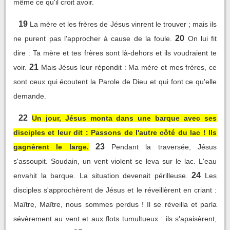
même ce qu'il croit avoir.
19
La mère et les frères de Jésus vinrent le trouver ; mais ils
20
ne purent pas l'approcher à cause de la foule.
On lui fit
dire : Ta mère et tes frères sont là-dehors et ils voudraient te
21
voir.
Mais Jésus leur répondit : Ma mère et mes frères, ce
sont ceux qui écoutent la Parole de Dieu et qui font ce qu'elle
demande.
22
Un jour, Jésus monta dans une barque avec ses
disciples et leur dit : Passons de l'autre côté du lac ! Ils
23
gagnèrent le large.
Pendant la traversée, Jésus
s'assoupit. Soudain, un vent violent se leva sur le lac. L'eau
24
envahit la barque. La situation devenait périlleuse.
Les
disciples s'approchèrent de Jésus et le réveillèrent en criant :
Maître, Maître, nous sommes perdus ! Il se réveilla et parla
sévèrement au vent et aux flots tumultueux : ils s'apaisèrent,