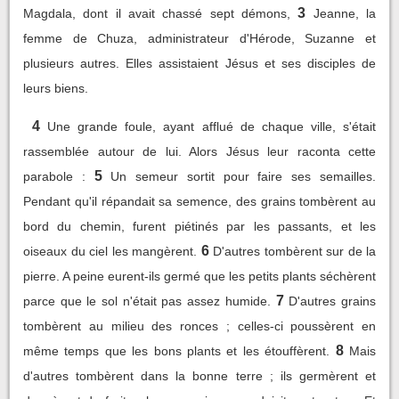
3
Magdala, dont il avait chassé sept démons,
Jeanne, la
femme de Chuza, administrateur d'Hérode, Suzanne et
plusieurs autres. Elles assistaient Jésus et ses disciples de
leurs biens.
4
Une grande foule, ayant afflué de chaque ville, s'était
rassemblée autour de lui. Alors Jésus leur raconta cette
5
parabole :
Un semeur sortit pour faire ses semailles.
Pendant qu'il répandait sa semence, des grains tombèrent au
bord du chemin, furent piétinés par les passants, et les
6
oiseaux du ciel les mangèrent.
D'autres tombèrent sur de la
pierre. A peine eurent-ils germé que les petits plants séchèrent
7
parce que le sol n'était pas assez humide.
D'autres grains
tombèrent au milieu des ronces ; celles-ci poussèrent en
8
même temps que les bons plants et les étouffèrent.
Mais
d'autres tombèrent dans la bonne terre ; ils germèrent et