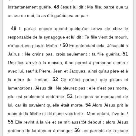
48
instantanément guérie.
Jésus lui dit : Ma fille, parce que tu
as cru en moi, tu as été guérie, va en paix.
49
Il parlait encore quand quelqu'un arriva de chez le
responsable de la synagogue et lui dit : Ta fille vient de mourir,
50
n'importune plus le Maître !
En entendant cela, Jésus dit à
51
Jaïrus : Ne crains pas, crois seulement : ta fille guérira.
Une fois arrivé à la maison, il ne permit à personne d'entrer
avec lui, sauf à Pierre, Jean et Jacques, ainsi qu'au père et à
52
la mère de l'enfant.
Ce n'était partout que pleurs et
lamentations. Jésus dit : Ne pleurez pas ; elle n'est pas morte,
53
elle est seulement endormie.
Les gens se moquaient de
54
lui, car ils savaient qu'elle était morte.
Alors Jésus prit la
main de la fillette et dit d'une voix forte : Mon enfant, lève-toi !
55
Elle revint à la vie et se mit aussitôt debout ; alors Jésus
56
ordonna de lui donner à manger.
Les parents de la jeune