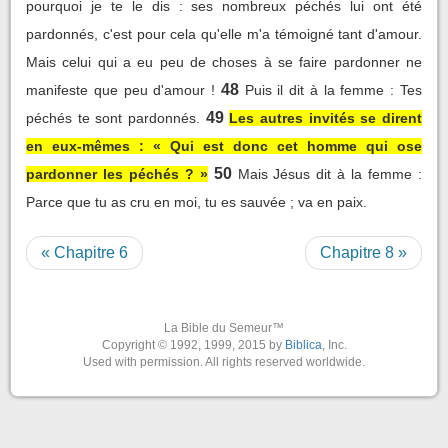
pourquoi je te le dis : ses nombreux péchés lui ont été
pardonnés, c'est pour cela qu'elle m'a témoigné tant d'amour.
Mais celui qui a eu peu de choses à se faire pardonner ne
48
manifeste que peu d'amour !
Puis il dit à la femme : Tes
49
péchés te sont pardonnés.
Les autres invités se dirent
en eux-mêmes : « Qui est donc cet homme qui ose
50
pardonner les péchés ? »
Mais Jésus dit à la femme :
Parce que tu as cru en moi, tu es sauvée ; va en paix.
« Chapitre 6
Chapitre 8 »
La Bible du Semeur™
Copyright © 1992, 1999, 2015 by
Biblica
, Inc.
Used with permission. All rights reserved worldwide.