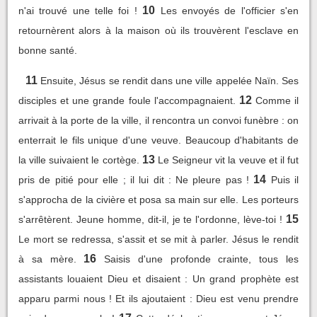
10
n'ai trouvé une telle foi !
Les envoyés de l'officier s'en
retournèrent alors à la maison où ils trouvèrent l'esclave en
bonne santé.
11
Ensuite, Jésus se rendit dans une ville appelée Naïn. Ses
12
disciples et une grande foule l'accompagnaient.
Comme il
arrivait à la porte de la ville, il rencontra un convoi funèbre : on
enterrait le fils unique d'une veuve. Beaucoup d'habitants de
13
la ville suivaient le cortège.
Le Seigneur vit la veuve et il fut
14
pris de pitié pour elle ; il lui dit : Ne pleure pas !
Puis il
s'approcha de la civière et posa sa main sur elle. Les porteurs
15
s'arrêtèrent. Jeune homme, dit-il, je te l'ordonne, lève-toi !
Le mort se redressa, s'assit et se mit à parler. Jésus le rendit
16
à sa mère.
Saisis d'une profonde crainte, tous les
assistants louaient Dieu et disaient : Un grand prophète est
apparu parmi nous ! Et ils ajoutaient : Dieu est venu prendre