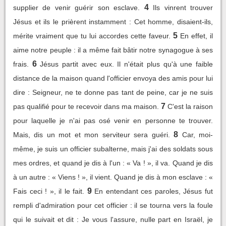
4
supplier de venir guérir son esclave.
Ils vinrent trouver
Jésus et ils le prièrent instamment : Cet homme, disaient-ils,
5
mérite vraiment que tu lui accordes cette faveur.
En effet, il
aime notre peuple : il a même fait bâtir notre synagogue à ses
6
frais.
Jésus partit avec eux. Il n'était plus qu'à une faible
distance de la maison quand l'officier envoya des amis pour lui
dire : Seigneur, ne te donne pas tant de peine, car je ne suis
7
pas qualifié pour te recevoir dans ma maison.
C'est la raison
pour laquelle je n'ai pas osé venir en personne te trouver.
8
Mais, dis un mot et mon serviteur sera guéri.
Car, moi-
même, je suis un officier subalterne, mais j'ai des soldats sous
mes ordres, et quand je dis à l'un : « Va ! », il va. Quand je dis
à un autre : « Viens ! », il vient. Quand je dis à mon esclave : «
9
Fais ceci ! », il le fait.
En entendant ces paroles, Jésus fut
rempli d'admiration pour cet officier : il se tourna vers la foule
qui le suivait et dit : Je vous l'assure, nulle part en Israël, je