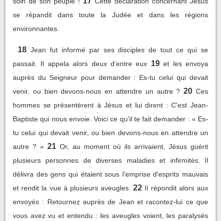
17
soin de son peuple !
Cette déclaration concernant Jésus
se répandit dans toute la Judée et dans les régions
environnantes.
18
Jean fut informé par ses disciples de tout ce qui se
19
passait. Il appela alors deux d'entre eux
et les envoya
auprès du Seigneur pour demander : Es-tu celui qui devait
20
venir, ou bien devons-nous en attendre un autre ?
Ces
hommes se présentèrent à Jésus et lui dirent : C'est Jean-
Baptiste qui nous envoie. Voici ce qu'il te fait demander : « Es-
tu celui qui devait venir, ou bien devons-nous en attendre un
21
autre ? »
Or, au moment où ils arrivaient, Jésus guérit
plusieurs personnes de diverses maladies et infirmités. Il
délivra des gens qui étaient sous l'emprise d'esprits mauvais
22
et rendit la vue à plusieurs aveugles.
Il répondit alors aux
envoyés : Retournez auprès de Jean et racontez-lui ce que
vous avez vu et entendu : les aveugles voient, les paralysés