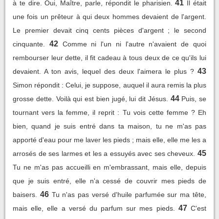
41
à te dire. Oui, Maître, parle, répondit le pharisien.
Il était
une fois un prêteur à qui deux hommes devaient de l'argent.
Le premier devait cinq cents pièces d'argent ; le second
42
cinquante.
Comme ni l'un ni l'autre n'avaient de quoi
rembourser leur dette, il fit cadeau à tous deux de ce qu'ils lui
43
devaient. A ton avis, lequel des deux l'aimera le plus ?
Simon répondit : Celui, je suppose, auquel il aura remis la plus
44
grosse dette. Voilà qui est bien jugé, lui dit Jésus.
Puis, se
tournant vers la femme, il reprit : Tu vois cette femme ? Eh
bien, quand je suis entré dans ta maison, tu ne m'as pas
apporté d'eau pour me laver les pieds ; mais elle, elle me les a
45
arrosés de ses larmes et les a essuyés avec ses cheveux.
Tu ne m'as pas accueilli en m'embrassant, mais elle, depuis
que je suis entré, elle n'a cessé de couvrir mes pieds de
46
baisers.
Tu n'as pas versé d'huile parfumée sur ma tête,
47
mais elle, elle a versé du parfum sur mes pieds.
C'est