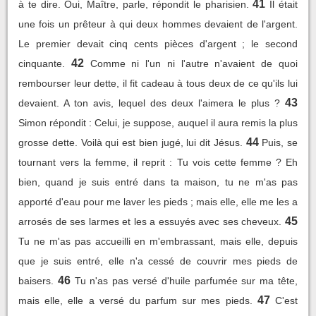
41
à te dire. Oui, Maître, parle, répondit le pharisien.
Il était
une fois un prêteur à qui deux hommes devaient de l'argent.
Le premier devait cinq cents pièces d'argent ; le second
42
cinquante.
Comme ni l'un ni l'autre n'avaient de quoi
rembourser leur dette, il fit cadeau à tous deux de ce qu'ils lui
43
devaient. A ton avis, lequel des deux l'aimera le plus ?
Simon répondit : Celui, je suppose, auquel il aura remis la plus
44
grosse dette. Voilà qui est bien jugé, lui dit Jésus.
Puis, se
tournant vers la femme, il reprit : Tu vois cette femme ? Eh
bien, quand je suis entré dans ta maison, tu ne m'as pas
apporté d'eau pour me laver les pieds ; mais elle, elle me les a
45
arrosés de ses larmes et les a essuyés avec ses cheveux.
Tu ne m'as pas accueilli en m'embrassant, mais elle, depuis
que je suis entré, elle n'a cessé de couvrir mes pieds de
46
baisers.
Tu n'as pas versé d'huile parfumée sur ma tête,
47
mais elle, elle a versé du parfum sur mes pieds.
C'est