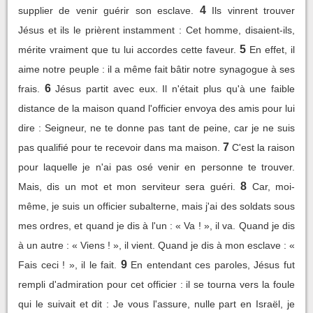
4
supplier de venir guérir son esclave.
Ils vinrent trouver
Jésus et ils le prièrent instamment : Cet homme, disaient-ils,
5
mérite vraiment que tu lui accordes cette faveur.
En effet, il
aime notre peuple : il a même fait bâtir notre synagogue à ses
6
frais.
Jésus partit avec eux. Il n'était plus qu'à une faible
distance de la maison quand l'officier envoya des amis pour lui
dire : Seigneur, ne te donne pas tant de peine, car je ne suis
7
pas qualifié pour te recevoir dans ma maison.
C'est la raison
pour laquelle je n'ai pas osé venir en personne te trouver.
8
Mais, dis un mot et mon serviteur sera guéri.
Car, moi-
même, je suis un officier subalterne, mais j'ai des soldats sous
mes ordres, et quand je dis à l'un : « Va ! », il va. Quand je dis
à un autre : « Viens ! », il vient. Quand je dis à mon esclave : «
9
Fais ceci ! », il le fait.
En entendant ces paroles, Jésus fut
rempli d'admiration pour cet officier : il se tourna vers la foule
qui le suivait et dit : Je vous l'assure, nulle part en Israël, je