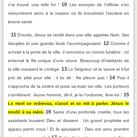
10
n'ai trouvé une telle foi !
Les envoyés de l'officier s'en
retournèrent alors à la maison où ils trouvèrent l'esclave en
bonne santé.
11
Ensuite, Jésus se rendit dans une ville appelée Naïn. Ses
12
disciples et une grande foule l'accompagnaient.
Comme il
arrivait à la porte de la ville, il rencontra un convoi funèbre : on
enterrait le fils unique d'une veuve. Beaucoup d'habitants de
13
la ville suivaient le cortège.
Le Seigneur vit la veuve et il fut
14
pris de pitié pour elle ; il lui dit : Ne pleure pas !
Puis il
s'approcha de la civière et posa sa main sur elle. Les porteurs
15
s'arrêtèrent. Jeune homme, dit-il, je te l'ordonne, lève-toi !
Le mort se redressa, s'assit et se mit à parler. Jésus le
16
rendit à sa mère.
Saisis d'une profonde crainte, tous les
assistants louaient Dieu et disaient : Un grand prophète est
apparu parmi nous ! Et ils ajoutaient : Dieu est venu prendre