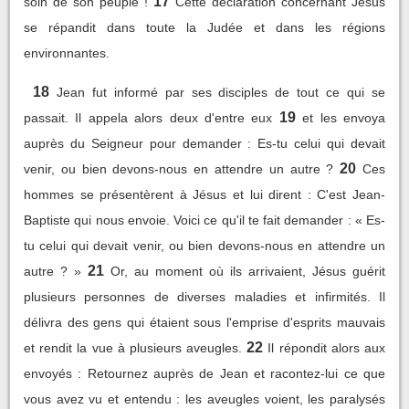
17
soin de son peuple !
Cette déclaration concernant Jésus
se répandit dans toute la Judée et dans les régions
environnantes.
18
Jean fut informé par ses disciples de tout ce qui se
19
passait. Il appela alors deux d'entre eux
et les envoya
auprès du Seigneur pour demander : Es-tu celui qui devait
20
venir, ou bien devons-nous en attendre un autre ?
Ces
hommes se présentèrent à Jésus et lui dirent : C'est Jean-
Baptiste qui nous envoie. Voici ce qu'il te fait demander : « Es-
tu celui qui devait venir, ou bien devons-nous en attendre un
21
autre ? »
Or, au moment où ils arrivaient, Jésus guérit
plusieurs personnes de diverses maladies et infirmités. Il
délivra des gens qui étaient sous l'emprise d'esprits mauvais
22
et rendit la vue à plusieurs aveugles.
Il répondit alors aux
envoyés : Retournez auprès de Jean et racontez-lui ce que
vous avez vu et entendu : les aveugles voient, les paralysés