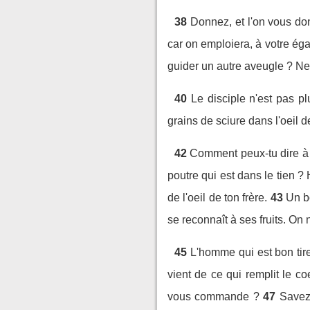
38
Donnez, et l'on vous do
car on emploiera, à votre ég
guider un autre aveugle ? Ne 
40
Le disciple n'est pas p
grains de sciure dans l'oeil d
42
Comment peux-tu dire à t
poutre qui est dans le tien ? 
de l'oeil de ton frère.
43
Un b
se reconnaît à ses fruits. On
45
L'homme qui est bon tire
vient de ce qui remplit le co
vous commande ?
47
Savez-