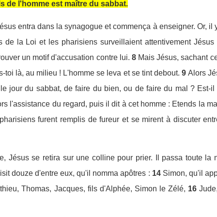
Fils de l'homme est maître du sabbat.
Jésus entra dans la synagogue et commença à enseigner. Or, il y
s de la Loi et les pharisiens surveillaient attentivement Jésus p
trouver un motif d'accusation contre lui.
8
Mais Jésus, sachant ce 
s-toi là, au milieu ! L'homme se leva et se tint debout.
9
Alors Jé
 le jour du sabbat, de faire du bien, ou de faire du mal ? Est-il
ors l'assistance du regard, puis il dit à cet homme : Etends la main
 pharisiens furent remplis de fureur et se mirent à discuter ent
Jésus se retira sur une colline pour prier. Il passa toute la n
oisit douze d'entre eux, qu'il nomma apôtres :
14
Simon, qu'il app
thieu, Thomas, Jacques, fils d'Alphée, Simon le Zélé,
16
Jude,