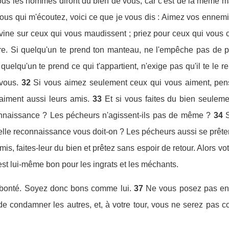
us les hommes diront du bien de vous, car c'est de la même man
ous qui m'écoutez, voici ce que je vous dis : Aimez vos ennemis
vine sur ceux qui vous maudissent ; priez pour ceux qui vous 
utre. Si quelqu'un te prend ton manteau, ne l'empêche pas de 
quelqu'un te prend ce qui t'appartient, n'exige pas qu'il te le r
 vous.
32
Si vous aimez seulement ceux qui vous aiment, pen
aiment aussi leurs amis.
33
Et si vous faites du bien seulem
onnaissance ? Les pécheurs n'agissent-ils pas de même ?
34
lle reconnaissance vous doit-on ? Les pécheurs aussi se prête
is, faites-leur du bien et prêtez sans espoir de retour. Alors 
 est lui-même bon pour les ingrats et les méchants.
e bonté. Soyez donc bons comme lui.
37
Ne vous posez pas en 
 condamner les autres, et, à votre tour, vous ne serez pas 