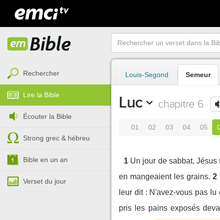
Rechercher
Louis-Segond
Semeur
Lire la Bible
Luc
chapitre 6
Écouter la Bible
01
02
03
04
05
Strong grec & hébreu
Bible en un an
1
Un jour de sabbat, Jésus t
en mangeaient les grains.
2
Verset du jour
leur dit : N'avez-vous pas lu
pris les pains exposés deva