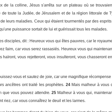
de la colline, Jésus s'arrêta sur un plateau où se trouvaien
e toute la Judée, de Jérusalem et de la région littorale de T
s de leurs maladies. Ceux qui étaient tourmentés par des esprits
qu'une puissance sortait de lui et guérissait tous les malades.
es disciples, dit : Heureux vous qui êtes pauvres, car le royaum
ez faim, car vous serez rassasiés. Heureux vous qui maintenant 
aïront, vous rejetteront, vous insulteront, vous chasseront e
ouissez-vous et sautez de joie, car une magnifique récompense vo
 ancêtres ont traité les prophètes.
24
Mais malheur à vous q
on que vous pouvez attendre.
25
Malheur à vous qui, maintenant
 riez, car vous connaîtrez le deuil et les larmes.