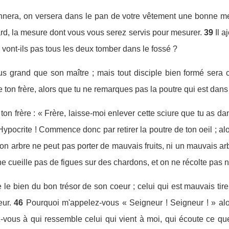
nnera, on versera dans le pan de votre vêtement une bonne me
ard, la mesure dont vous vous serez servis pour mesurer.
39
Il 
vont-ils pas tous les deux tomber dans le fossé ?
lus grand que son maître ; mais tout disciple bien formé sera
e ton frère, alors que tu ne remarques pas la poutre qui est dans 
on frère : « Frère, laisse-moi enlever cette sciure que tu as dan
Hypocrite ! Commence donc par retirer la poutre de ton oeil ; alor
on arbre ne peut pas porter de mauvais fruits, ni un mauvais arb
 ne cueille pas de figues sur des chardons, et on ne récolte pas 
 le bien du bon trésor de son coeur ; celui qui est mauvais tir
eur.
46
Pourquoi m'appelez-vous « Seigneur ! Seigneur ! » al
vous à qui ressemble celui qui vient à moi, qui écoute ce que 