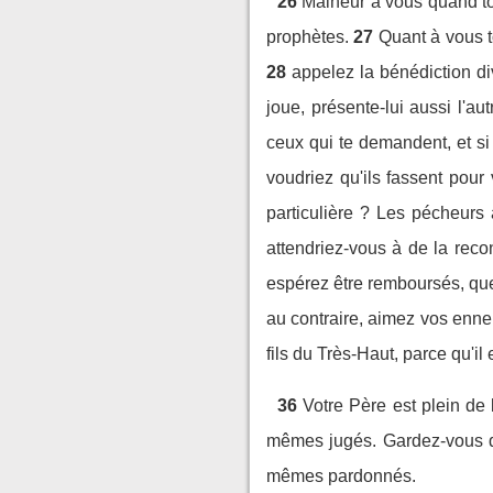
26
Malheur à vous quand to
prophètes.
27
Quant à vous t
28
appelez la bénédiction di
joue, présente-lui aussi l'a
ceux qui te demandent, et si 
voudriez qu'ils fassent pour
particulière ? Les pécheurs 
attendriez-vous à de la rec
espérez être remboursés, que
au contraire, aimez vos ennem
fils du Très-Haut, parce qu'il
36
Votre Père est plein d
mêmes jugés. Gardez-vous de
mêmes pardonnés.