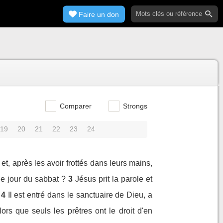
Faire un don
Comparer
Strongs
19
20
21
22
23
24
et, après les avoir frottés dans leurs mains,
 le jour du sabbat ?
3
Jésus prit la parole et
4
Il est entré dans le sanctuaire de Dieu, a
s que seuls les prêtres ont le droit d'en