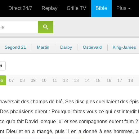
Direct 24/7
Replay
Grille TV
Bible
Plus
Segond 21
Martin
Darby
Ostervald
King-James
06
07
08
09
10
11
12
13
14
15
16
17
18
raversait des champs de blé. Ses disciples cueillaient des épis 
Des pharisiens dirent : Pourquoi faites-vous ce qui est interdit
 ce qu'a fait David lorsque lui et ses compagnons eurent faim ?
nt Dieu et en a mangé, puis il en a donné à ses hommes, alor