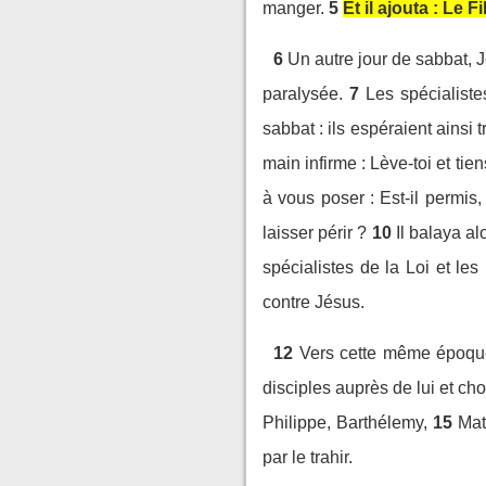
manger.
5
Et il ajouta : Le 
6
Un autre jour de sabbat, 
paralysée.
7
Les spécialiste
sabbat : ils espéraient ainsi 
main infirme : Lève-toi et tien
à vous poser : Est-il permis,
laisser périr ?
10
Il balaya al
spécialistes de la Loi et les
contre Jésus.
12
Vers cette même époque, 
disciples auprès de lui et ch
Philippe, Barthélemy,
15
Mat
par le trahir.